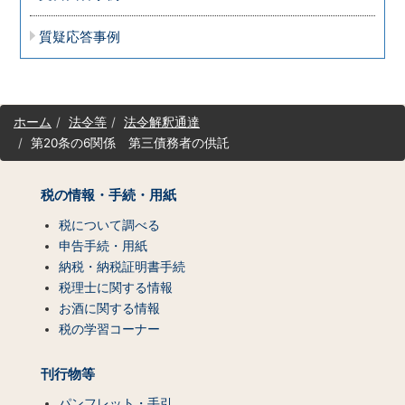
質疑応答事例
サ
ホーム
法令等
法令解釈通達
イ
第20条の6関係 第三債務者の供託
ト
マ
ッ
税の情報・手続・用紙
プ
（コ
税について調べる
ン
申告手続・用紙
テ
納税・納税証明書手続
ン
税理士に関する情報
ツ
お酒に関する情報
一
税の学習コーナー
覧）
刊行物等
パンフレット・手引