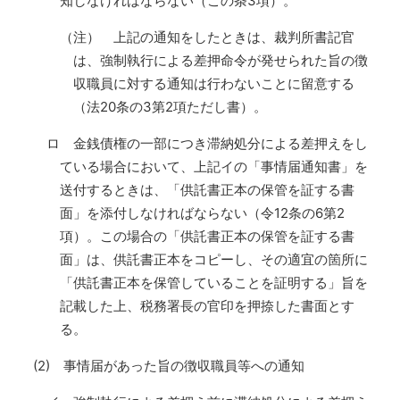
知しなければならない（この条3項）。
（注） 上記の通知をしたときは、裁判所書記官
は、強制執行による差押命令が発せられた旨の徴
収職員に対する通知は行わないことに留意する
（法20条の3第2項ただし書）。
ロ 金銭債権の一部につき滞納処分による差押えをし
ている場合において、上記イの「事情届通知書」を
送付するときは、「供託書正本の保管を証する書
面」を添付しなければならない（令12条の6第2
項）。この場合の「供託書正本の保管を証する書
面」は、供託書正本をコピーし、その適宜の箇所に
「供託書正本を保管していることを証明する」旨を
記載した上、税務署長の官印を押捺した書面とす
る。
(2) 事情届があった旨の徴収職員等への通知