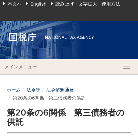
本文へ
English
読み上げ・文字拡大 使用方法
メインメニュー
Togg
navig
ホーム
法令等
法令解釈通達
第20条の6関係 第三債務者の供託
第20条の6関係 第三債務者の
供託