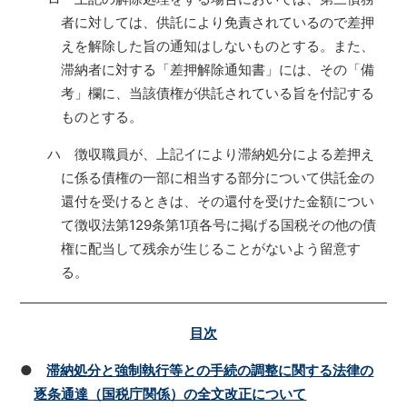
者に対しては、供託により免責されているので差押
えを解除した旨の通知はしないものとする。また、
滞納者に対する「差押解除通知書」には、その「備
考」欄に、当該債権が供託されている旨を付記する
ものとする。
ハ 徴収職員が、上記イにより滞納処分による差押え
に係る債権の一部に相当する部分について供託金の
還付を受けるときは、その還付を受けた金額につい
て徴収法第129条第1項各号に掲げる国税その他の債
権に配当して残余が生じることがないよう留意す
る。
目次
●
滞納処分と強制執行等との手続の調整に関する法律の
逐条通達（国税庁関係）の全文改正について