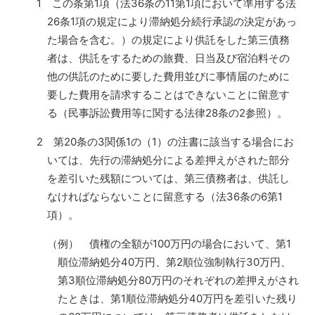
1 この条第1項（法36条の11第1項において準用する法
26条1項の規定により滞納処分続行承認の決定があっ
た場合を含む。）の規定により供託をした第三債務
者は、供託をするための旅費、日当及び宿泊料その
他の供託のために要した費用並びに事情届のために
要した費用を請求することはできないことに留意す
る（民事訴訟費用等に関する法律28条の2参照）。
2 第20条の3関係1の（1）の注書に該当する場合にお
いては、先行の滞納処分による差押えがされた部分
を差引いた残額については、第三債務者は、供託し
なければならないことに留意する（法36条の6第1
項）。
（例） 債権の全額が100万円の場合において、第1
順位滞納処分40万円、第2順位強制執行30万円、
第3順位滞納処分80万円のそれぞれの差押えがされ
たときは、第1順位滞納処分40万円を差引いた残り