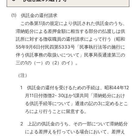
(1) 供託金の還付請求
この条第1項の規定により供託された供託金のうち、
滞納処分による差押金額に相当する部分の払渡しは供
託所に対する徴収職員の還付請求によって行う（昭和
55年9月6日付民四第5333号「民事執行法等の施行に
伴う供託事務の取扱いについて」民事局長通達第三の
三の1の（一）の（2）のイ）。
（注）
1 供託金の還付を受けるための手続は、昭和44年12
月11日付徴徴2- 30ほか1課共同「滞納処分におけ
る供託手続等について」通達の記の3に定めるとこ
ろにより行うことに留意する。
2 上記の供託金のうち、その一部について滞納処分
による差押えを打っている場合において、差押え