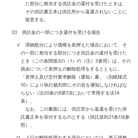
た部分に相当する供託金の還付を受けたときは、
その供託書正本は供託所から返還されないことに
留意する。
(2) 供託金の一部につき還付を受ける場合
イ 滞納処分により債権を差押えた場合において、そ
の一部に相当する部分につき供託金の還付を受けた
とき（この条関係3の（1）の（注）3参照）は、その
残余について差押えの解除処理をするとともに、
「差押え及び交付要求解除（通知）書」（別紙様式
10）により執行裁判所にその旨を通知しなければな
らない（法20条の8第1項において準用する法14
条）。
なお、この書面には、供託官から返還を受けた供
託書正本を添付するものとする（供託規則31条1項参
照）。
ロ 上記の解除処理をする場合においては、第三債務