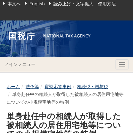
本文へ
English
読み上げ・文字拡大 使用方法
メインメニュー
Togg
navig
ホーム
法令等
質疑応答事例
相続税・贈与税
単身赴任中の相続人が取得した被相続人の居住用宅地等
についての小規模宅地等の特例
単身赴任中の相続人が取得した
被相続人の居住用宅地等につい