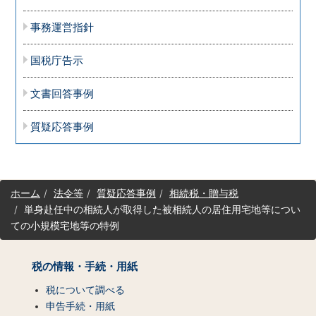
事務運営指針
国税庁告示
文書回答事例
質疑応答事例
サ
ホーム
法令等
質疑応答事例
相続税・贈与税
イ
単身赴任中の相続人が取得した被相続人の居住用宅地等につい
ト
ての小規模宅地等の特例
マ
ッ
プ
税の情報・手続・用紙
（コ
ン
税について調べる
テ
申告手続・用紙