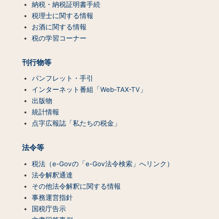
ン
納税・納税証明書手続
ツ
税理士に関する情報
一
お酒に関する情報
覧）
税の学習コーナー
刊行物等
パンフレット・手引
インターネット番組「Web-TAX-TV」
出版物
統計情報
点字広報誌「私たちの税金」
法令等
税法（e-Govの「e-Gov法令検索」へリンク）
法令解釈通達
その他法令解釈に関する情報
事務運営指針
国税庁告示