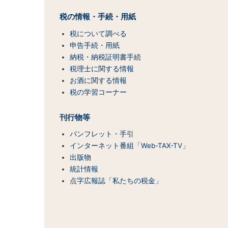
ト
マ
税の情報・手続・用紙
ッ
税について調べる
プ
（コ
申告手続・用紙
ン
納税・納税証明書手続
テ
税理士に関する情報
ン
お酒に関する情報
ツ
税の学習コーナー
一
覧）
刊行物等
パンフレット・手引
インターネット番組「Web-TAX-TV」
出版物
統計情報
点字広報誌「私たちの税金」