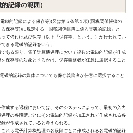
磁的記録の範囲）
電磁的記録による保存等))又は第５条第１項((国税関係帳簿の
る保存等))に規定する「国税関係帳簿に係る電磁的記録」と
従って備付け及び保存（以下「保存等」という。）が行われてい
ができる電磁的記録をいう。
である限り、電子計算機処理において複数の電磁的記録が作成
録を保存等の対象とするかは、保存義務者が任意に選択すること
る電磁的記録の媒体についても保存義務者が任意に選択すること
作成する過程においては、そのシステムによって、最初の入力
機処理の各段階ごとにその電磁的記録が加工されて作成される各
記録が作成されていると考えられる。
これら電子計算機処理の各段階ごとに作成される各電磁的記録