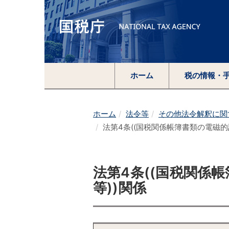
ホーム
税の情報・
ホーム
法令等
その他法令解釈に関
法第4条((国税関係帳簿書類の電磁的
法第4条((国税関係
等))関係