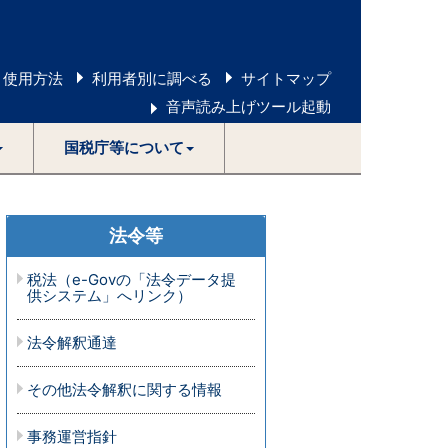
 使用方法
利用者別に調べる
サイトマップ
音声読み上げツール起動
国税庁等について
法令等
税法（e-Govの「法令データ提
供システム」へリンク）
法令解釈通達
その他法令解釈に関する情報
事務運営指針