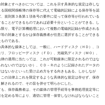
の対象とすべきかについては、これを示す具体的な規定は存しな
よる国税関係帳簿の保存等に代えて電磁的記録による保存等を認
ば、規則第３条第１項各号の要件に従って保存等が行われている
することができるものであれば必要十分ということができる。し
る限り、電子計算機処理において複数の電磁的記録が作成される
存等の対象とするかは保存義務者が任意に選択することができる
たものである。
具体的な媒体としては、一般に、ハードディスク（ＨＤ）、コ
モリ、フロッピーディスク（ＦＤ）、光磁気ディスク（ＭＯ）、
法律の適用に当たっては、これが可動媒体に限定されるのではな
られないのではないか）、ＣＤ－Ｒのように記録されたデータの
ではないかといった受け止め方をする向きもある。しかしなが
、この法律上これを限定するような具体的な規定は存せず、保存
と解されるので、その旨を併せて明らかにした。
も、保存義務者は、その媒体の管理手続等を事務処理規定等に
者を定める等により、適切に管理・保管しなければならないこと