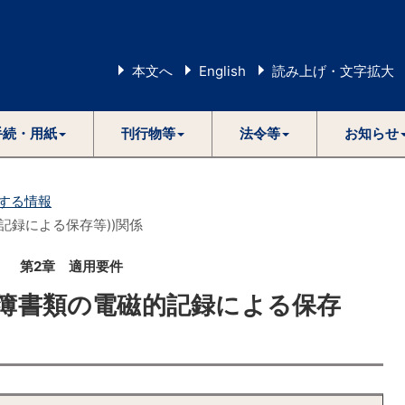
本文へ
English
読み上げ・文字拡大
手続・用紙
刊行物等
法令等
お知らせ
する情報
記録による保存等))関係
第2章 適用要件
帳簿書類の電磁的記録による保存