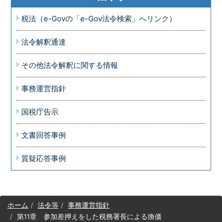
税法（e-Govの「e-Gov法令検索」へリンク）
法令解釈通達
その他法令解釈に関する情報
事務運営指針
国税庁告示
文書回答事例
質疑応答事例
サ
ホーム
法令等
事務運営指針
イ
第11章 参加差押えをした税務署長による換価
ト