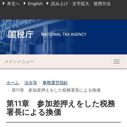
本文へ
English
読み上げ・文字拡大 使用方法
メインメニュー
Togg
navig
ホーム
法令等
事務運営指針
第11章 参加差押えをした税務署長による換価
第11章 参加差押えをした税務
署長による換価