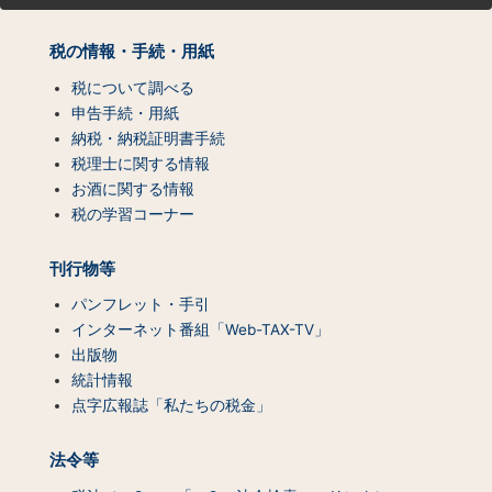
マ
ッ
税の情報・手続・用紙
プ
（コ
税について調べる
ン
申告手続・用紙
テ
納税・納税証明書手続
ン
税理士に関する情報
ツ
お酒に関する情報
一
税の学習コーナー
覧）
刊行物等
パンフレット・手引
インターネット番組「Web-TAX-TV」
出版物
統計情報
点字広報誌「私たちの税金」
法令等