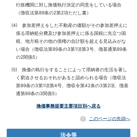
行政機関に対し換価執行決定の同意をしている場合
（徴収法第89条の2第2項ただし書）
(4) 参加差押えをした不動産の価額がその参加差押えに
係る滞納処分費及び参加差押えに係る国税に先立つ国
税、地方税その他の債権の合計額を超える見込みがな
い場合（徴収法第89条の3第1項第3号、徴基通第89条
の2関係5）
(5) 換価の執行をすることによって滞納者の生活を著し
く窮迫させるおそれがあると認められる場合（徴収法
第89条の3第1項第4号、徴収令第42条の3第2項、徴基
通第89条の3関係5）
換価事務提要主要項目別へ戻る
このページの先頭へ
法令等