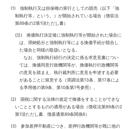
(1) 強制執行又は担保権の実行としての競売（以下「強
制執行等」という。）が開始されている場合（徴収法
第89条の2第1項ただし書）
(注) 換価執行決定後に強制執行等が開始された場合に
は、滞納処分と強制執行等による換価手続が競合し
た場合と同様の取扱いとなる。
なお、強制執行続行の決定に係る求意見書につい
ては、換価同意行政機関等が、換価執行行政機関等
の意見を踏まえ、執行裁判所に意見を申述する必要
があることに留意する（滞調法第13条、第17条によ
る準用後の第9条、第10条第1号参照）。
(2) 国税に関する法律の規定で換価をすることができな
いこととするものの適用がある場合（徴収法第89条の2
第1項ただし書、徴基通第89条関係6）
(3) 参加差押不動産につき、差押行政機関等が既に他の