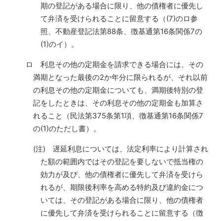
期の登記がある場合に限り、他の債権者に優先し
て弁済を受けられることに留意する（(7)のロ参
照、不動産登記法第88条、徴基通第16条関係7の
(1)のイ）。
ロ 利息その他の定期金を請求できる場合には、その
満期となった最後の2か年分に限られるが、それ以前
の利息その他の定期金についても、満期後特別の登
記をしたときは、その利息その他の定期金も加算さ
れること（民法第375条第1項、徴基通第16条関係7
の(1)のただし書）。
(注) 遅延利息については、法定利率により計算され
た額の範囲内ではその登記を要しないで抵当権の
効力が及び、他の債権者に優先して弁済を受けら
れるが、期限後利率を高める特約及び違約金につ
いては、その登記がある場合に限り、他の債権者
に優先して弁済を受けられることに留意する（徴