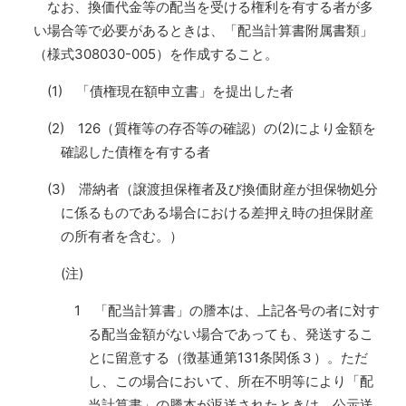
なお、換価代金等の配当を受ける権利を有する者が多
い場合等で必要があるときは、「配当計算書附属書類」
（様式308030-005）を作成すること。
(1) 「債権現在額申立書」を提出した者
(2) 126（質権等の存否等の確認）の(2)により金額を
確認した債権を有する者
(3) 滞納者（譲渡担保権者及び換価財産が担保物処分
に係るものである場合における差押え時の担保財産
の所有者を含む。）
(注)
1 「配当計算書」の謄本は、上記各号の者に対す
る配当金額がない場合であっても、発送するこ
とに留意する（徴基通第131条関係３）。ただ
し、この場合において、所在不明等により「配
当計算書」の謄本が返送されたときは、公示送