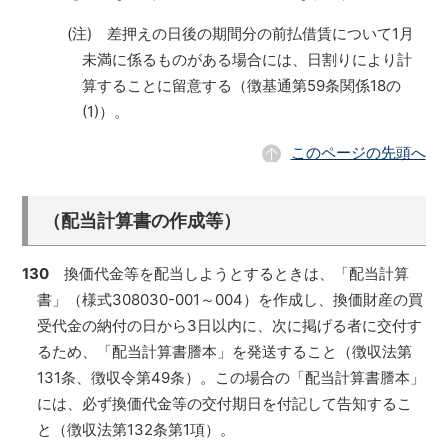
(注) 差押えの日後の期間分の前払借賃について1月
未満に係るものがある場合には、日割りにより計
算することに留意する（徴基通第59条関係18の
(1)）。
このページの先頭へ
（配当計算書の作成等）
130
換価代金等を配当しようとするときは、「配当計算
書」（様式308030-001～004）を作成し、換価財産の買
受代金の納付の日から3日以内に、次に掲げる者に交付す
るため、「配当計算書謄本」を発送すること（徴収法第
131条、徴収令第49条）。この場合の「配当計算書謄本」
には、必ず換価代金等の交付期日を付記して告知するこ
と（徴収法第132条第1項）。