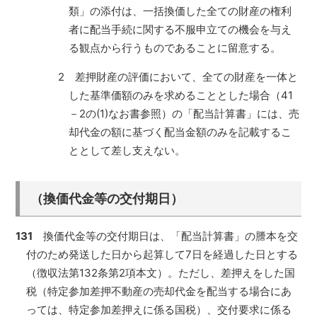
類」の添付は、一括換価した全ての財産の権利
者に配当手続に関する不服申立ての機会を与え
る観点から行うものであることに留意する。
2 差押財産の評価において、全ての財産を一体と
した基準価額のみを求めることとした場合（41
－2の(1)なお書参照）の「配当計算書」には、売
却代金の額に基づく配当金額のみを記載するこ
ととして差し支えない。
（換価代金等の交付期日）
131
換価代金等の交付期日は、「配当計算書」の謄本を交
付のため発送した日から起算して7日を経過した日とする
（徴収法第132条第2項本文）。ただし、差押えをした国
税（特定参加差押不動産の売却代金を配当する場合にあ
っては、特定参加差押えに係る国税）、交付要求に係る