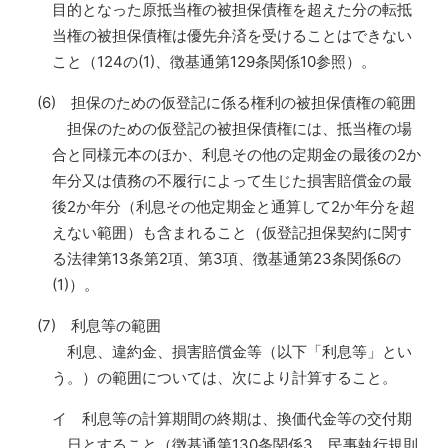
目的となった原抵当権の被担保債権を超えた分の転抵
当権の被担保債権は優先弁済を受けることはできない
こと（124の(1)、徴基通第129条関係10参照）。
(6) 担保のための仮登記に係る権利の被担保債権の範囲
担保のための仮登記の被担保債権には、抵当権の場
合と同様元本のほか、利息その他の定期金の最後の2か
年分又は債務の不履行によって生じた損害賠償金の最
後2か年分（利息その他定期金と通算して2か年分を超
えない範囲）も含まれること（仮登記担保契約に関す
る法律第13条第2項、第3項、徴基通第23条関係6の
(1)）。
(7) 利息等の範囲
利息、違約金、損害賠償金等（以下「利息等」とい
う。）の範囲については、次により計算すること。
イ 利息等の計算期間の終期は、換価代金等の交付期
日とすること（徴基通第130条関係3、民事執行規則