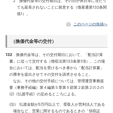
2 換価代金等の交付期日は、その日が休日等に当たっ
ても延長されないことに留意する（徴基通第132条関
係1）。
このページの先頭へ
（換価代金等の交付）
132
換価代金等は、その交付期日において、「配当計算
書」に従って交付する（徴収法第133条第1項）。この場
合においては、配当を受けるべき者から「配当計算書」
の謄本を提出させてその交付を請求させること。
なお、その他の交付手続については、管理運営事務提
要（事務手続編）第４編第５章第５節第２款第２の２の
(2)《払渡手続》の定めるところによる。
(注) 払渡金額が5万円以上で、受取人が営利法人である
場合など、営業に関するものであるときの「領収証