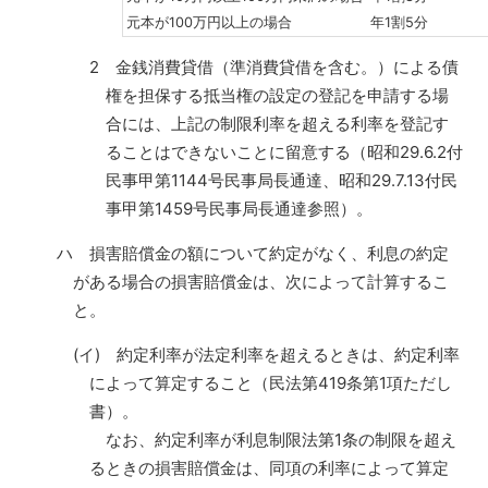
元本が100万円以上の場合
年1割5分
2 金銭消費貸借（準消費貸借を含む。）による債
権を担保する抵当権の設定の登記を申請する場
合には、上記の制限利率を超える利率を登記す
ることはできないことに留意する（昭和29.6.2付
民事甲第1144号民事局長通達、昭和29.7.13付民
事甲第1459号民事局長通達参照）。
ハ 損害賠償金の額について約定がなく、利息の約定
がある場合の損害賠償金は、次によって計算するこ
と。
(イ) 約定利率が法定利率を超えるときは、約定利率
によって算定すること（民法第419条第1項ただし
書）。
なお、約定利率が利息制限法第1条の制限を超え
るときの損害賠償金は、同項の利率によって算定