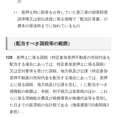
の
ハ 差押え時に財産を占有していた第三者の損害賠償
請求権又は前払借賃に係る債権で「配当計算書」の
謄本の発送時までに知れているもの
（配当すべき国税等の範囲）
128
差押えに係る国税（特定参加差押不動産の売却代金を
配当する場合にあっては、特定参加差押えに係る国税）
又は交付要求を受けた国税、地方税及び公課（特定参加
差押不動産の売却代金を配当する場合にあっては、差押
えに係る国税、地方税及び公課を含む。）に配当すべき
債権額の範囲は、本税、利子税又は加算税のほか、これ
らに係る滞納処分費及び税務署長が換価代金等を受領し
た日までの延滞税の合計額である（徴基通第130条関係3
参照）。