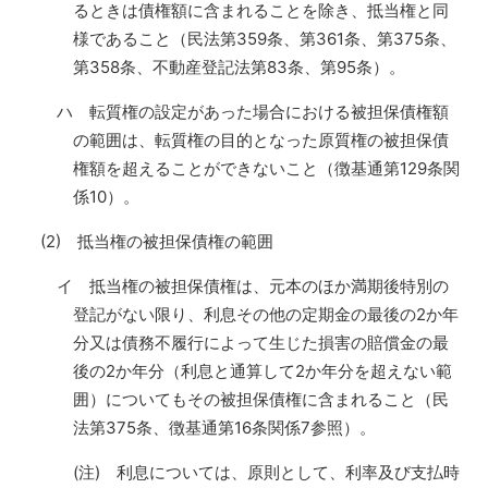
るときは債権額に含まれることを除き、抵当権と同
様であること（民法第359条、第361条、第375条、
第358条、不動産登記法第83条、第95条）。
ハ 転質権の設定があった場合における被担保債権額
の範囲は、転質権の目的となった原質権の被担保債
権額を超えることができないこと（徴基通第129条関
係10）。
(2) 抵当権の被担保債権の範囲
イ 抵当権の被担保債権は、元本のほか満期後特別の
登記がない限り、利息その他の定期金の最後の2か年
分又は債務不履行によって生じた損害の賠償金の最
後の2か年分（利息と通算して2か年分を超えない範
囲）についてもその被担保債権に含まれること（民
法第375条、徴基通第16条関係7参照）。
(注) 利息については、原則として、利率及び支払時