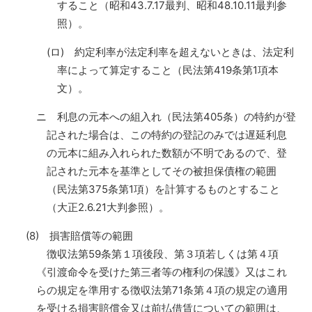
すること（昭和43.7.17最判、昭和48.10.11最判参
照）。
(ロ) 約定利率が法定利率を超えないときは、法定利
率によって算定すること（民法第419条第1項本
文）。
ニ 利息の元本への組入れ（民法第405条）の特約が登
記された場合は、この特約の登記のみでは遅延利息
の元本に組み入れられた数額が不明であるので、登
記された元本を基準としてその被担保債権の範囲
（民法第375条第1項）を計算するものとすること
（大正2.6.21大判参照）。
(8) 損害賠償等の範囲
徴収法第59条第１項後段、第３項若しくは第４項
《引渡命令を受けた第三者等の権利の保護》又はこれ
らの規定を準用する徴収法第71条第４項の規定の適用
を受ける損害賠償金又は前払借賃についての範囲は、