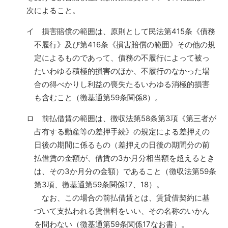
次によること。
イ 損害賠償の範囲は、原則として民法第415条《債務
不履行》及び第416条《損害賠償の範囲》その他の規
定によるものであって、債務の不履行によって被っ
たいわゆる積極的損害のほか、不履行のなかった場
合の得べかりし利益の喪失たるいわゆる消極的損害
も含むこと（徴基通第59条関係8）。
ロ 前払借賃の範囲は、徴収法第58条第3項《第三者が
占有する動産等の差押手続》の規定による差押えの
日後の期間に係るもの（差押えの日後の期間分の前
払借賃の金額が、借賃の3か月分相当額を超えるとき
は、その3か月分の金額）であること（徴収法第59条
第3項、徴基通第59条関係17、18）。
なお、この場合の前払借賃とは、賃貸借契約に基
づいて支払われる賃借料をいい、その名称のいかん
を問わない（徴基通第59条関係17なお書）。