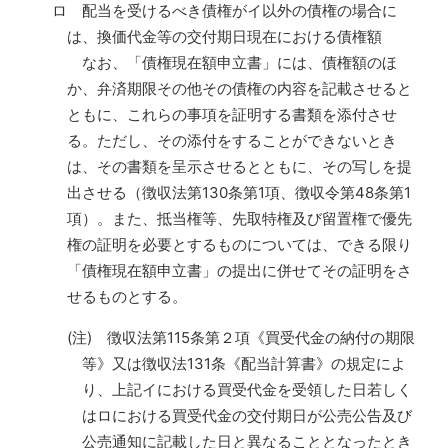
ロ 配当を受けるべき債権がイ以外の債権の場合に
は、換価代金等の交付期日現在における債権額
なお、「債権現在額申立書」には、債権額のほ
か、弁済期限その他その債権の内容を記載させると
ともに、これらの事項を証明する書類を添付させ
る。ただし、その添付をすることができないとき
は、その書類を呈示させるとともに、その写しを提
出させる（徴収法第130条第1項、徴収令第48条第1
項）。また、抵当権等、先取特権及び留置権で優先
権の証明を必要とするものについては、できる限り
「債権現在額申立書」の提出に併せてその証明をさ
せるものとする。
(注) 徴収法第115条第２項《買受代金の納付の期限
等》又は徴収法131条《配当計算書》の規定によ
り、上記イにおける買受代金を受領した日若しく
はロにおける買受代金の交付期日が公売公告及び
公売通知に記載した日と異なることとなったとき