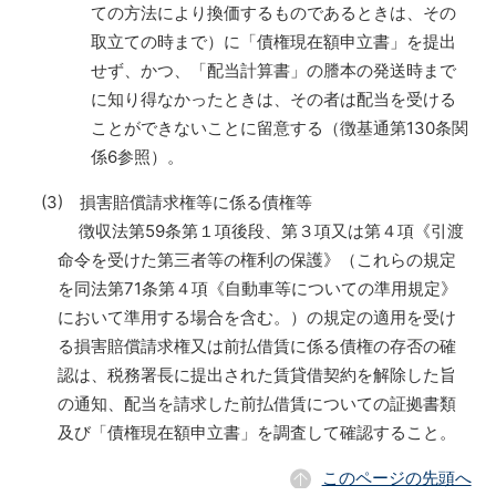
ての方法により換価するものであるときは、その
取立ての時まで）に「債権現在額申立書」を提出
せず、かつ、「配当計算書」の謄本の発送時まで
に知り得なかったときは、その者は配当を受ける
ことができないことに留意する（徴基通第130条関
係6参照）。
(3) 損害賠償請求権等に係る債権等
徴収法第59条第１項後段、第３項又は第４項《引渡
命令を受けた第三者等の権利の保護》（これらの規定
を同法第71条第４項《自動車等についての準用規定》
において準用する場合を含む。）の規定の適用を受け
る損害賠償請求権又は前払借賃に係る債権の存否の確
認は、税務署長に提出された賃貸借契約を解除した旨
の通知、配当を請求した前払借賃についての証拠書類
及び「債権現在額申立書」を調査して確認すること。
このページの先頭へ