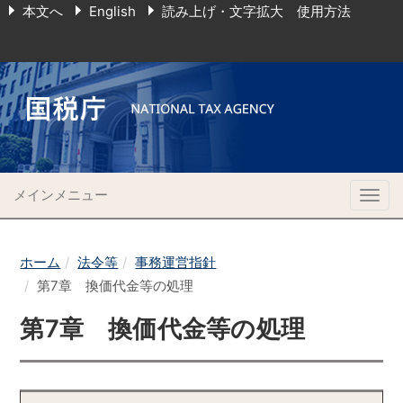
本文へ
English
読み上げ・文字拡大 使用方法
メインメニュー
Togg
navig
ホーム
法令等
事務運営指針
第7章 換価代金等の処理
第7章 換価代金等の処理