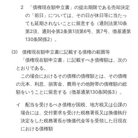
2 「債権現在額申立書」の提出期限である売却決定
の「前日」については、その日が休日等に当たっ
ても延期されないことに留意する（通則法第10条
第2項、通則令第2条第1項第6号、第7号、徴基通第
130条関係2）。
(3) 債権現在額申立書に記載する債権の範囲等
「債権現在額申立書」に記載すべき債権額は、次の
とおりである。
この場合におけるその債権の債権額とは、その債権
の元本、利息、損害金、費用その他附帯の債権額の総
額をいうことに留意する（徴基通第130条関係3）。
イ 配当を受けるべき債権が国税、地方税又は公課の
場合には、交付要求を受けた税務署長又は換価執行
決定をした税務署長が換価代金等を受領した日現在
における債権額