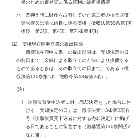
保のための仮登記に係る権利の被担保債権
ハ 差押え時に財産を占有していた第三者の損害賠償
請求権又は前払借賃に係る債権（徴収法第59条第1項
後段、第3項、第4項、第71条第4項）
(2) 債権現在額申立書の提出期限
「債権現在額申立書」の提出期限は、売却決定の日
の前日まで（金銭による取立ての方法により換価する
ものであるときは、その取立ての日まで）である（徴
収法第130条第1項、徴収令第48条第2項）。
(注)
1 次順位買受申込者に対し売却決定をした場合にお
ける「売却決定の日」は、徴収法第113条第2項各
号《次順位買受申込者に対する売却決定》に掲げ
る日であることに留意する（徴基通第130条関係2
なお書）。