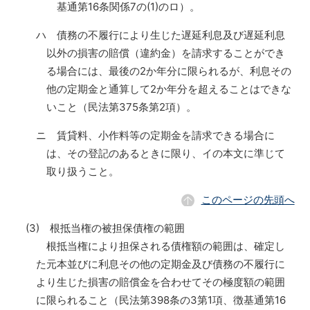
基通第16条関係7の(1)のロ）。
ハ 債務の不履行により生じた遅延利息及び遅延利息
以外の損害の賠償（違約金）を請求することができ
る場合には、最後の2か年分に限られるが、利息その
他の定期金と通算して2か年分を超えることはできな
いこと（民法第375条第2項）。
ニ 賃貸料、小作料等の定期金を請求できる場合に
は、その登記のあるときに限り、イの本文に準じて
取り扱うこと。
このページの先頭へ
(3) 根抵当権の被担保債権の範囲
根抵当権により担保される債権額の範囲は、確定し
た元本並びに利息その他の定期金及び債務の不履行に
より生じた損害の賠償金を合わせてその極度額の範囲
に限られること（民法第398条の3第1項、徴基通第16