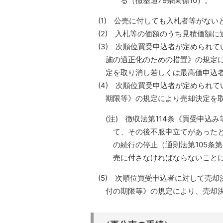
る（徴基通79条関係10）。
(1) 公売に付しても入札者等がない
(2) 入札等の価額のうち見積価額
(3) 次順位買受申込者が定められ
施の適正化のための措置》の規定
定を取り消し若しくは最高価申込
(4) 次順位買受申込者が定められ
期限等》の規定により売却決定を
(注) 徴収法第114条《買受申
て、その後不服申立てがあったと
の続行の停止（通則法第105条
売に付さなければならないことに
(5) 次順位買受申込者に対して売
付の期限等》の規定により、売却