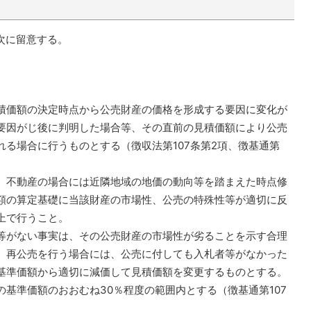
次に留意する。
価額の決定時点から公売財産の価格を形成する要因に変化が
要因がじ後に判明した場合等、その直前の見積価額により公売
る場合に行うものとする（徴収法第107条第2項、徴基通第
不動産の場合には近隣地域の地価の動向等を踏まえた時点修
額の算定基礎に当該財産の市場性、公売の特殊性等が適切に反
上で行うこと。
がない事実は、その公売財産の市場性が劣ることを示す合理
、再公売を行う場合には、公売に付しても入札者等がなかった
基準価額から適切に減価して見積価額を変更するものとする。
基準価額のおおむね30％程度の範囲内とする（徴基通第107