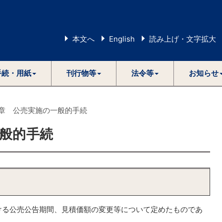
本文へ
English
読み上げ・文字拡大
手続・用紙
刊行物等
法令等
お知らせ
3章 公売実施の一般的手続
一般的手続
る公売公告期間、見積価額の変更等について定めたものであ