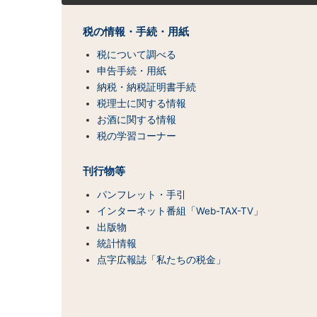
ト
マ
税の情報・手続・用紙
ッ
税について調べる
プ
（コ
申告手続・用紙
ン
納税・納税証明書手続
テ
税理士に関する情報
ン
お酒に関する情報
ツ
税の学習コーナー
一
覧）
刊行物等
パンフレット・手引
インターネット番組「Web-TAX-TV」
出版物
統計情報
点字広報誌「私たちの税金」