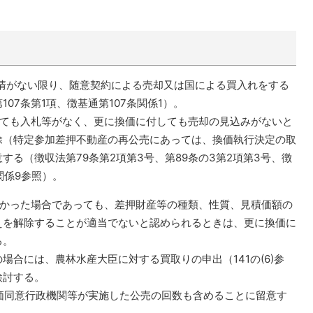
がない限り、随意契約による売却又は国による買入れをする
07条第1項、徴基通第107条関係1）。
ても入札等がなく、更に換価に付しても売却の見込みがないと
除（特定参加差押不動産の再公売にあっては、換価執行決定の取
る（徴収法第79条第2項第3号、第89条の3第2項第3号、徴
3関係9参照）。
なかった場合であっても、差押財産等の種類、性質、見積価額の
えを解除することが適当でないと認められるときは、更に換価に
る。
合には、農林水産大臣に対する買取りの申出（141の(6)参
検討する。
価同意行政機関等が実施した公売の回数も含めることに留意す