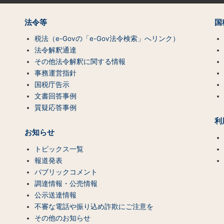
法令等
国
税法（e-Govの「e-Gov法令検索」へリンク）
法令解釈通達
その他法令解釈に関する情報
事務運営指針
国税庁告示
文書回答事例
質疑応答事例
利
お知らせ
トピックス一覧
報道発表
パブリックコメント
調達情報・公売情報
公示送達情報
不審な電話や振り込め詐欺にご注意を
その他のお知らせ