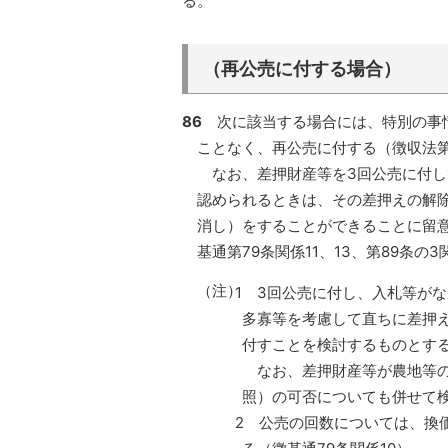
る。
（再公売に付する場合）
86
次に該当する場合には、特別の事情
ことなく、再公売に付する（徴収法第1
なお、差押財産等を3回公売に付し
認められるときは、その差押えの解
消し）をすることができることに留意す
基通第79条関係11、13、第89条の
（注）
1 3回公売に付し、入札等が
多寡等を考慮して直ちに差押
付すことを検討するものとす
なお、差押財産等が農地等の場
照）の可否についても併せて
2 公売の回数については、換