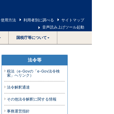
 使用方法
利用者別に調べる
サイトマップ
音声読み上げツール起動
国税庁等について
法令等
税法（e-Govの「e-Gov法令検
索」へリンク）
法令解釈通達
その他法令解釈に関する情報
事務運営指針