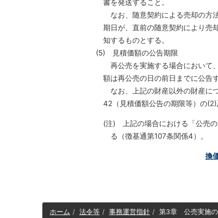
書を発送すること。
なお、随意契約による売却の方法
期日が、直前の随意契約により売却
知するものとする。
(5) 見積価額の公告期限
再公売を実施する場合において、
額は再公売の日の前日までに公告す
なお、上記の財産以外の財産につ
42（見積価額公告の期限等）の(2
(注) 上記の場合における「公売
る（徴基通第107条関係4）。
換
サ
ホーム
法令等
事務運営指針
第3章 公売実施
イ