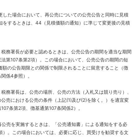
した場合において、再公売についての公売公告と同時に見積
知をするときは、44（見積価額の通知）に準じて変更後の見積
税務署長が必要と認めるときは、公売公告の期間を適当な期間
法第107条第2項）。この場合において、公売公告の期間の短
積価額の公告期限との関係で制限されることに留意すること（徴
条関係4参照）。
税務署長は、公売の場所、公売の方法（入札又は競り売り）、
売における公売の条件（上記(1)及び(2)を除く。）を適宜変
07条第2項、徴基通第107条関係2）。
再公売を実施するときは、「公売通知書」による通知をする必
3項）。この場合においては、必要に応じ、買受けを勧奨する文