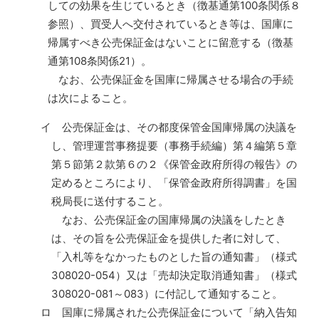
しての効果を生じているとき（徴基通第100条関係８
参照）、買受人へ交付されているとき等は、国庫に
帰属すべき公売保証金はないことに留意する（徴基
通第108条関係21）。
なお、公売保証金を国庫に帰属させる場合の手続
は次によること。
イ 公売保証金は、その都度保管金国庫帰属の決議を
し、管理運営事務提要（事務手続編）第４編第５章
第５節第２款第６の２《保管金政府所得の報告》の
定めるところにより、「保管金政府所得調書」を国
税局長に送付すること。
なお、公売保証金の国庫帰属の決議をしたとき
は、その旨を公売保証金を提供した者に対して、
「入札等をなかったものとした旨の通知書」（様式
308020-054）又は「売却決定取消通知書」（様式
308020-081～083）に付記して通知すること。
ロ 国庫に帰属された公売保証金について「納入告知