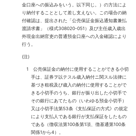
金口座への振込みをいう。以下同じ。）の方法によ
り納付することとして差し支えない。この場合の納
付確認は、提出された「公売保証金振込通知書兼払
渡請求書」（様式308020-051）及び主任歳入歳出
外現金出納官吏の普通預金口座への入金確認により
行う。
(注)
1 公売保証金の納付に使用することができる小切
手は、証券ヲ以テスル歳入納付ニ関スル法律に
基づき租税及び歳入の納付に使用することがで
きる小切手のうち、銀行が振り出した小切手で
その銀行にあてたもの（いわゆる預金小切手）
又は小切手法第53条《支払保証の方式》の規定
により支払人である銀行が支払保証をしたもの
である（徴収法第100条第1項、徴基通第100条
関係1から4）。