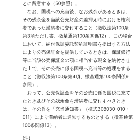
とに留意する（50参照）。
なお、国税への充当後、なお残余があるときは、
その残余金を当該公売財産の差押え時における権利
者であった滞納者に交付すること（徴収法第100条
第3項ただし書、徴基通第100条関係12）。この場合
において、納付保証委託契約証明書を提出する方法
により公売保証金を提供しているときは、保証銀行
等に当該公売保証金の額に相当する現金を納付させ
た上で、その公売に係る国税へ充当等の処理をする
こと（徴収法第100条第4項、徴基通第100条関係9
参照）。
おって、公売保証金をその公売に係る国税に充て
たとき及びその残余金を滞納者に交付すべきとき
は、その旨を「充当通知書」（様式308030-010・
011）により滞納者に通知するものとする（徴基通第
100条関係13）。
(注)