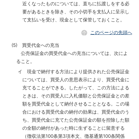
近くなったものについては、直ちに払渡しをする必
要があるときを除き、その小切手を支払人に呈示し
て支払いを受け、現金として保管しておくこと。
このページの先頭へ
(5) 買受代金への充当
公売保証金の買受代金への充当については、次によ
ること。
イ 現金で納付する方法により提供された公売保証金
については、買受人の意思表示により、買受代金に
充てることができる。したがって、この方法による
ときは、その買受人に入札価額と公売保証金との差
額を買受代金として納付させることとなる。この場
合における買受代金の納付の効果は、買受代金のう
ち、買受代金に充てた公売保証金の額を控除した額
の全額の納付があった時に生ずることに留意する
（徴収法第100条第3項本文、徴基通第100条関係