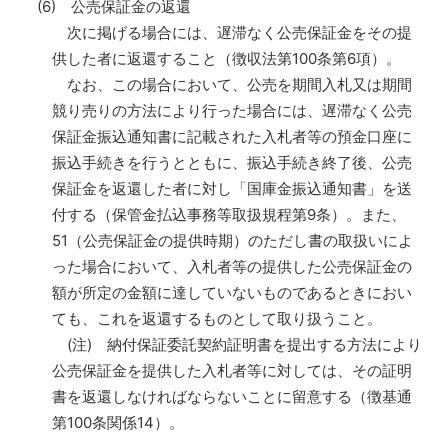
(6) 公売保証金の返還
次に掲げる場合には、遅滞なく公売保証金をその提
供した者に返還すること（徴収法第100条第6項）。
なお、この場合において、公売を期間入札又は期間
競り売りの方法により行った場合には、遅滞なく公売
保証金振込通知書に記載された入札者等の預金口座に
振込手続きを行うとともに、振込手続き終了後、公売
保証金を返還した者に対し「国庫金振込通知書」を送
付する（保管金払込事務等取扱規程第9条）。また、
51（公売保証金の提供時期）のただし書の取扱いによ
った場合において、入札者等の提供した公売保証金の
額が所定の金額に達していないものであるときにおい
ても、これを返還するものとして取り扱うこと。
(注) 納付保証委託契約証明書を提出する方法により
公売保証金を提供した入札者等に対しては、その証明
書を返還しなければならないことに留意する（徴基通
第100条関係14）。