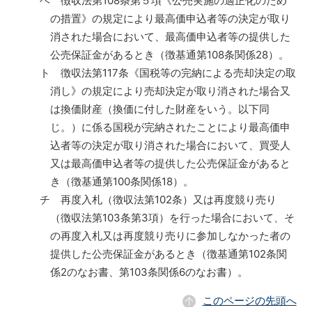
ヘ 徴収法第108条第５項《公売実施の適正化のため
の措置》の規定により最高価申込者等の決定が取り
消された場合において、最高価申込者等の提供した
公売保証金があるとき（徴基通第108条関係28）。
ト 徴収法第117条《国税等の完納による売却決定の取
消し》の規定により売却決定が取り消された場合又
は換価財産（換価に付した財産をいう。以下同
じ。）に係る国税が完納されたことにより最高価申
込者等の決定が取り消された場合において、買受人
又は最高価申込者等の提供した公売保証金があると
き（徴基通第100条関係18）。
チ 再度入札（徴収法第102条）又は再度競り売り
（徴収法第103条第3項）を行った場合において、そ
の再度入札又は再度競り売りに参加しなかった者の
提供した公売保証金があるとき（徴基通第102条関
係2のなお書、第103条関係6のなお書）。
このページの先頭へ