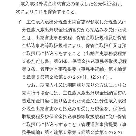
歳入歳出外現金出納官吏の領収した公売保証金は、
次によりこれを保管すること。
イ 主任歳入歳出外現金出納官吏が領収した現金又は
分任歳入歳出外現金出納官吏から払込みを受けた現
金は、出納官吏事務規程、保管金取扱規程及び保管
金払込事務等取扱規程により、保管金取扱店又は預
金取扱店に払込みをすること（出納官吏事務規程第
３条ただし書、第61条、保管金払込事務等取扱規程
第３条、管理運営事務提要（事務手続編）第４編第
５章第５節第２款第１の２の(1)、(2)のイ）。
なお、期間入札又は期間競り売りの方法により公
売を行う場合には、主任歳入歳出外現金出納官吏の
普通預金口座に振り込まれた現金又は分任歳入歳出
外現金出納官吏から払込みを受けた現金を、保管金
取扱規程及び保管金払込事務等取扱規程に従い保管
金取扱店に払込みすること（管理運営事務提要（事
務手続編）第４編第５章第５節第２款第１の２の