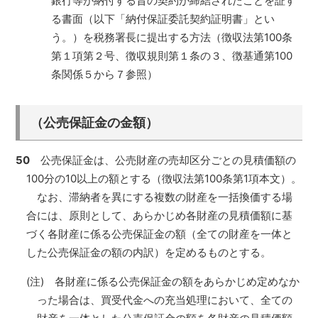
銀行等が納付する旨の契約が締結されたことを証す
る書面（以下「納付保証委託契約証明書」とい
う。）を税務署長に提出する方法（徴収法第100条
第１項第２号、徴収規則第１条の３、徴基通第100
条関係５から７参照）
（公売保証金の金額）
50
公売保証金は、公売財産の売却区分ごとの見積価額の
100分の10以上の額とする（徴収法第100条第1項本文）。
なお、滞納者を異にする複数の財産を一括換価する場
合には、原則として、あらかじめ各財産の見積価額に基
づく各財産に係る公売保証金の額（全ての財産を一体と
した公売保証金の額の内訳）を定めるものとする。
(注) 各財産に係る公売保証金の額をあらかじめ定めなか
った場合は、買受代金への充当処理において、全ての