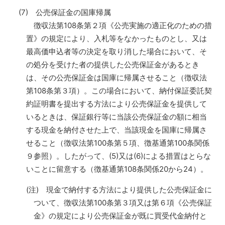
(7) 公売保証金の国庫帰属
徴収法第108条第２項《公売実施の適正化のための措
置》の規定により、入札等をなかったものとし、又は
最高価申込者等の決定を取り消した場合において、そ
の処分を受けた者の提供した公売保証金があるとき
は、その公売保証金は国庫に帰属させること（徴収法
第108条第３項）。この場合において、納付保証委託契
約証明書を提出する方法により公売保証金を提供して
いるときは、保証銀行等に当該公売保証金の額に相当
する現金を納付させた上で、当該現金を国庫に帰属さ
せること（徴収法第100条第５項、徴基通第100条関係
９参照）。したがって、(5)又は(6)による措置はとらな
いことに留意する（徴基通第108条関係20から24）。
(注) 現金で納付する方法により提供した公売保証金に
ついて、徴収法第100条第３項又は第６項《公売保証
金》の規定により公売保証金が既に買受代金納付と