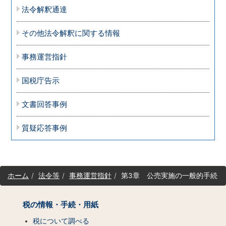
法令解釈通達
その他法令解釈に関する情報
事務運営指針
国税庁告示
文書回答事例
質疑応答事例
サ
ホーム
法令等
事務運営指針
第3章 公売実施の一般的手続
イ
ト
マ
税の情報・手続・用紙
ッ
税について調べる
プ