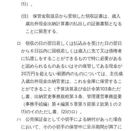
(1)）。
(注) 保管金取扱店から受領した領収証書は、歳入
歳出外現金出納計算書の払出しの証拠書類となる
ことに留意する。
ロ 領収の日の翌日若しくは払込みを受けた日の翌日
から６日以内に国税若しくは歳入に充て又は債権者
に払渡しをすることができるもので特に必要がある
と認められるものあるいはその保管してある現金が
20万円を超えない範囲内のものについては、主任歳
入歳出外現金出納官吏は、これを金庫に保管するこ
とができること（予算決算及び会計令第103条ただ
し書、出納官吏事務規程第３条、管理運営事務提要
（事務手続編）第４編第５章第５節第２款第１の２
(1)のイのただし書、(2)のロ）。
ハ 公売保証金として小切手による納付があった場合
において、その小切手の保管中に呈示期間が満了に