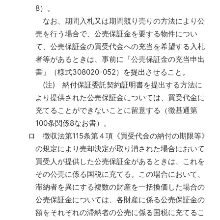
8）。
なお、期間入札又は期間競り売りの方法により公
売を行う場合で、公売保証金を要する物件につい
て、公売保証金の買受代金への充当を希望する入札
者等があるときは、事前に「公売保証金の充当申出
書」（様式308020-052）を提出させること。
(注) 納付保証委託契約証明書を提出する方法に
より提供された公売保証金については、買受代金に
充てることができないことに留意する（徴基通第
100条関係8なお書）。
ロ 徴収法第115条第４項《買受代金の納付の期限等》
の規定により売却決定が取り消された場合において
買受人が提供した公売保証金があるときは、これを
その公売に係る国税に充てる。この場合において、
滞納者を異にする複数の財産を一括換価した場合の
公売保証金については、各財産に係る公売保証金の
額をそれぞれの滞納者の公売に係る国税に充てるこ