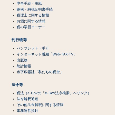
（コ
申告手続・用紙
ン
納税・納税証明書手続
テ
税理士に関する情報
ン
お酒に関する情報
ツ
税の学習コーナー
一
覧）
刊行物等
パンフレット・手引
インターネット番組「Web-TAX-TV」
出版物
統計情報
点字広報誌「私たちの税金」
法令等
税法（e-Govの「e-Gov法令検索」へリンク）
法令解釈通達
その他法令解釈に関する情報
事務運営指針