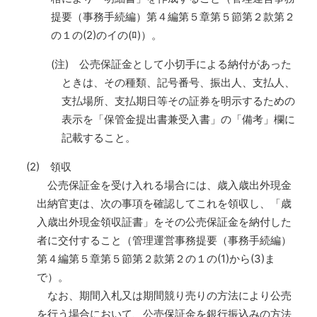
提要（事務手続編）第４編第５章第５節第２款第２
の１の(2)のイの(ﾛ)）。
(注) 公売保証金として小切手による納付があった
ときは、その種類、記号番号、振出人、支払人、
支払場所、支払期日等その証券を明示するための
表示を「保管金提出書兼受入書」の「備考」欄に
記載すること。
(2) 領収
公売保証金を受け入れる場合には、歳入歳出外現金
出納官吏は、次の事項を確認してこれを領収し、「歳
入歳出外現金領収証書」をその公売保証金を納付した
者に交付すること（管理運営事務提要（事務手続編）
第４編第５章第５節第２款第２の１の(1)から(3)ま
で）。
なお、期間入札又は期間競り売りの方法により公売
を行う場合において、公売保証金を銀行振込みの方法