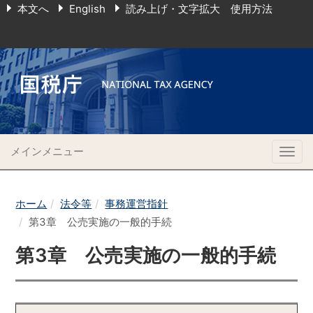
本文へ
English
読み上げ・文字拡大 使用方法
メインメニュー
Togg
navig
ホーム
法令等
事務運営指針
第3章 公売実施の一般的手続
第3章 公売実施の一般的手続