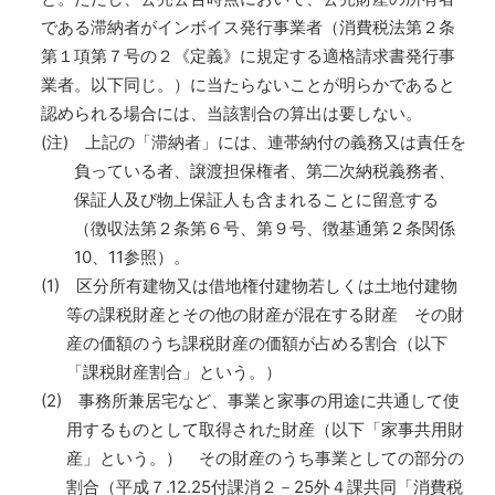
である滞納者がインボイス発行事業者（消費税法第２条
第１項第７号の２《定義》に規定する適格請求書発行事
業者。以下同じ。）に当たらないことが明らかであると
認められる場合には、当該割合の算出は要しない。
(注) 上記の「滞納者」には、連帯納付の義務又は責任を
負っている者、譲渡担保権者、第二次納税義務者、
保証人及び物上保証人も含まれることに留意する
（徴収法第２条第６号、第９号、徴基通第２条関係
10、11参照）。
(1) 区分所有建物又は借地権付建物若しくは土地付建物
等の課税財産とその他の財産が混在する財産 その財
産の価額のうち課税財産の価額が占める割合（以下
「課税財産割合」という。）
(2) 事務所兼居宅など、事業と家事の用途に共通して使
用するものとして取得された財産（以下「家事共用財
産」という。） その財産のうち事業としての部分の
割合（平成７.12.25付課消２－25外４課共同「消費税