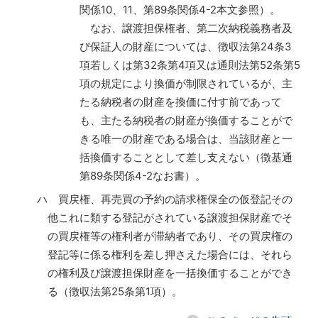
関係10、11、第89条関係4-2本文参照）。
なお、譲渡担保権者、第二次納税義務者及
び保証人の財産については、徴収法第24条3
項若しくは第32条第4項又は通則法第52条第5
項の規定により換価が制限されているが、主
たる納税者の財産を換価に付す前であって
も、主たる納税者の財産が換価することがで
きる唯一の財産である場合は、当該財産と一
括換価することとして差し支えない（徴基通
第89条関係4-2なお書）。
ハ 買戻権、再売買の予約の請求権保全の仮登記その
他これに類する登記がされている譲渡担保財産でそ
の買戻権等の権利者が滞納者であり、その買戻権の
登記等に係る権利を差し押さえた場合には、それら
の権利及び譲渡担保財産を一括換価することができ
る（徴収法第25条第1項）。