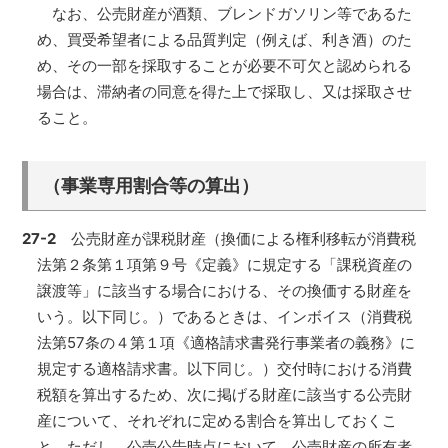
なお、公売財産が酒類、ブレンドガソリン等であるた
め、買受希望者による品質判定（例えば、利き酒）のた
め、その一部を採取することが必要不可欠と認められる
場合は、滞納者の同意を得た上で採取し、又は採取させ
ること。
（事業専用割合等の算出）
27-2
公売財産が課税財産（換価による権利移転が消費税
法第２条第１項第９号《定義》に規定する「課税資産の
譲渡等」に該当する場合における、その換価する財産を
いう。以下同じ。）であるときは、インボイス（消費税
法第57条の４第１項《適格請求書発行事業者の義務》に
規定する適格請求書。以下同じ。）交付時における消費
税額を算出するため、次に掲げる財産に該当する公売財
産について、それぞれに定める割合を算出しておくこ
と。ただし、公売公告時点において、公売財産の所有者