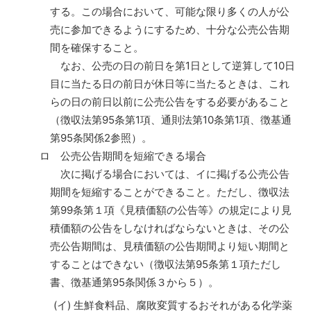
する。この場合において、可能な限り多くの人が公
売に参加できるようにするため、十分な公売公告期
間を確保すること。
なお、公売の日の前日を第1日として逆算して10日
目に当たる日の前日が休日等に当たるときは、これ
らの日の前日以前に公売公告をする必要があること
（徴収法第95条第1項、通則法第10条第1項、徴基通
第95条関係2参照）。
ロ 公売公告期間を短縮できる場合
次に掲げる場合においては、イに掲げる公売公告
期間を短縮することができること。ただし、徴収法
第99条第１項《見積価額の公告等》の規定により見
積価額の公告をしなければならないときは、その公
売公告期間は、見積価額の公告期間より短い期間と
することはできない（徴収法第95条第１項ただし
書、徴基通第95条関係３から５）。
(イ) 生鮮食料品、腐敗変質するおそれがある化学薬