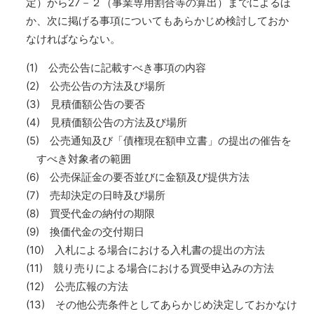
定）から27－２（事業専用割合等の算出）までによるほ
か、次に掲げる事項についてもあらかじめ検討しておか
なければならない。
(1) 公売公告に記載すべき事項の内容
(2) 公売公告の方法及び場所
(3) 見積価額公告の要否
(4) 見積価額公告の方法及び場所
(5) 公売通知及び「債権現在額申立書」の提出の催告を
すべき対象者の範囲
(6) 公売保証金の要否並びに金額及び提供方法
(7) 売却決定の日時及び場所
(8) 買受代金の納付の期限
(9) 換価代金の交付期日
(10) 入札による場合における入札書の提出の方法
(11) 競り売りによる場合における買受申込みの方法
(12) 公売広報の方法
(13) その他公売条件としてあらかじめ決定しておかなけ