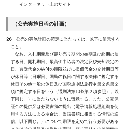
インターネット上のサイト
（公売実施日程の計画）
26
公売の実施計画の策定に当たっては、以下に留意する
こと。
なお、入札期間及び競り売り期間の始期及び終期の属
する日、開札期日、最高価申込者の決定及び売却決定の
日、買受代金の納付の期限並びに換価代金の交付期日等
が休日等（日曜日、国民の祝日に関する法律に規定する
休日その他一般の休日及び国税通則法施行令第２条第２
項に規定する日をいう（通則法第10条第２項参照）。以
下同じ。）に当たらないように留意する。また、公売保
証金の提供又は必要書類の提出（電子情報処理組織を使
用する方法による場合は、当該書類に相当する情報の送
信。以下同じ。）について期限を定めて行う必要がある
ときはその提供又は提出の期限、競り売りへの参加申込