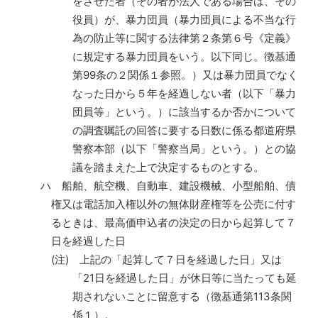
をさせた者（その者が法人である場合は、その
役員）が、暴力団員（暴力団員による不当な行
為の防止等に関する法律第２条第６号《定義》
に規定する暴力団員をいう。以下同じ。徴基通
第99条の２関係１参照。）又は暴力団員でなく
なった日から５年を経過しない者（以下「暴力
団員等」という。）に該当するか否かについて
の調査嘱託の回答に要する日数に係る都道府県
警察本部（以下「警察当局」という。）との協
議を踏まえた上で決定するものとする。
ハ 船舶、航空機、自動車、建設機械、小型船舶、債
権又は電話加入権以外の無体財産権等を公売に付す
るときは、最高価申込者の決定の日から起算して７
日を経過した日
(注) 上記の「起算して７日を経過した日」又は
「21日を経過した日」が休日等に当たっても延
期されないことに留意する（徴基通第113条関
係１）。