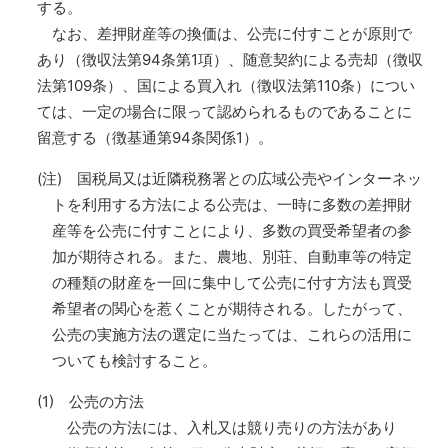
する。
なお、差押財産等の換価は、公売に付すことが原則で
あり（徴収法第94条第1項）、随意契約による売却（徴収
法第109条）、国による買入れ（徴収法第110条）につい
ては、一定の場合に限って認められるものであることに
留意する（徴基通第94条関係1）。
(注) 国税局又は近隣税務署との広域公売やインターネッ
トを利用する方法による公売は、一時に多数の差押財
産等を公売に付すことにより、多数の買受希望者の参
加が期待される。また、農地、別荘、自動車等の特定
の種類の財産を一回に集中して公売に付す方法も買受
希望者の関心を惹くことが期待される。したがって、
公売の実施方法の選定に当たっては、これらの活用に
ついても検討すること。
(1) 公売の方法
公売の方法には、入札又は競り売りの方法があり