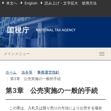
本文へ
English
読み上げ・文字拡大 使用方法
メインメニュー
Togg
navig
ホーム
法令等
事務運営指針
第3章 公売実施の一般的手続
第3章 公売実施の一般的手続
この章は、入札又は競り売りの方法により公売する場合