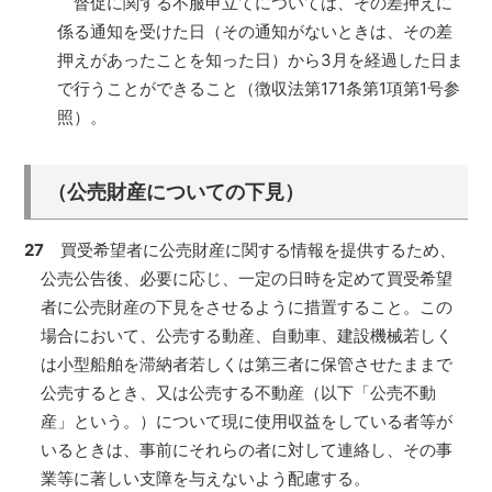
督促に関する不服申立てについては、その差押えに
係る通知を受けた日（その通知がないときは、その差
押えがあったことを知った日）から3月を経過した日ま
で行うことができること（徴収法第171条第1項第1号参
照）。
（公売財産についての下見）
27
買受希望者に公売財産に関する情報を提供するため、
公売公告後、必要に応じ、一定の日時を定めて買受希望
者に公売財産の下見をさせるように措置すること。この
場合において、公売する動産、自動車、建設機械若しく
は小型船舶を滞納者若しくは第三者に保管させたままで
公売するとき、又は公売する不動産（以下「公売不動
産」という。）について現に使用収益をしている者等が
いるときは、事前にそれらの者に対して連絡し、その事
業等に著しい支障を与えないよう配慮する。