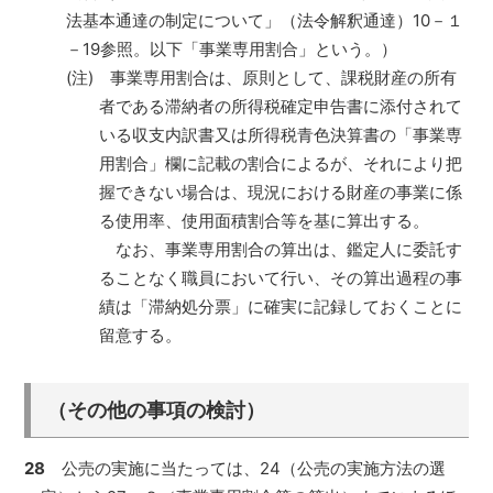
法基本通達の制定について」（法令解釈通達）10－１
－19参照。以下「事業専用割合」という。）
(注) 事業専用割合は、原則として、課税財産の所有
者である滞納者の所得税確定申告書に添付されて
いる収支内訳書又は所得税青色決算書の「事業専
用割合」欄に記載の割合によるが、それにより把
握できない場合は、現況における財産の事業に係
る使用率、使用面積割合等を基に算出する。
なお、事業専用割合の算出は、鑑定人に委託す
ることなく職員において行い、その算出過程の事
績は「滞納処分票」に確実に記録しておくことに
留意する。
（その他の事項の検討）
28
公売の実施に当たっては、24（公売の実施方法の選