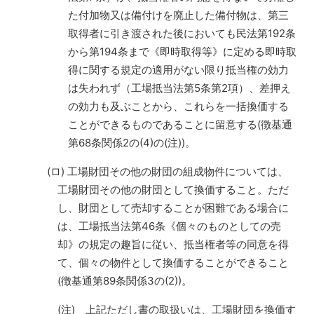
た付加物又は備付けを廃止した備付物は、第三
取得者に引き渡された後においても民法第192条
から第194条まで《即時取得等》に定める即時取
得に関する規定の適用がない限り抵当権の効力
は失われず（工場抵当法第5条第2項）、差押え
の効力も及ぶことから、これらを一括換価する
ことができるものであることに留意する(徴基通
第68条関係2の(4)の(注))。
(ロ) 工場財団その他の財団の組成物件については、
工場財団その他の財団として換価すること。ただ
し、財団として売却することが困難である場合に
は、工場抵当法第46条《個々のものとしての売
却》の規定の趣旨に従い、抵当権者等の同意を得
て、個々の物件として換価することができること
(徴基通第89条関係3の(2))。
(注) 上記ただし書の取扱いは、工場財団を換価す