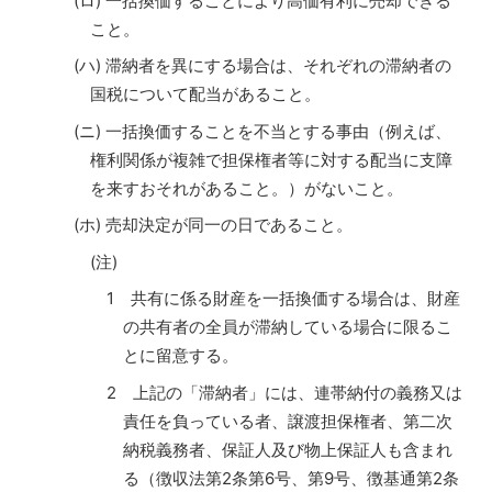
(ロ) 一括換価することにより高価有利に売却できる
こと。
(ハ) 滞納者を異にする場合は、それぞれの滞納者の
国税について配当があること。
(ニ) 一括換価することを不当とする事由（例えば、
権利関係が複雑で担保権者等に対する配当に支障
を来すおそれがあること。）がないこと。
(ホ) 売却決定が同一の日であること。
(注)
1 共有に係る財産を一括換価する場合は、財産
の共有者の全員が滞納している場合に限るこ
とに留意する。
2 上記の「滞納者」には、連帯納付の義務又は
責任を負っている者、譲渡担保権者、第二次
納税義務者、保証人及び物上保証人も含まれ
る（徴収法第2条第6号、第9号、徴基通第2条