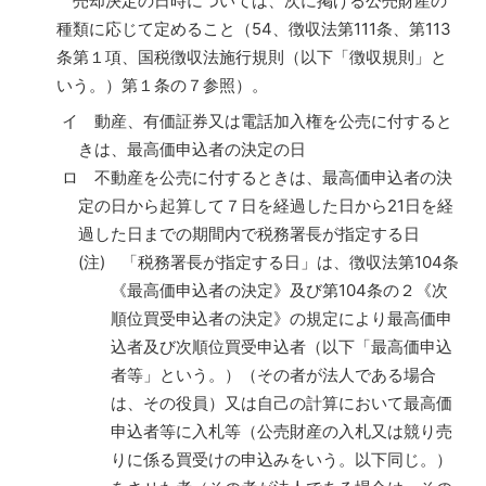
売却決定の日時については、次に掲げる公売財産の
種類に応じて定めること（54、徴収法第111条、第113
条第１項、国税徴収法施行規則（以下「徴収規則」と
いう。）第１条の７参照）。
イ 動産、有価証券又は電話加入権を公売に付すると
きは、最高価申込者の決定の日
ロ 不動産を公売に付するときは、最高価申込者の決
定の日から起算して７日を経過した日から21日を経
過した日までの期間内で税務署長が指定する日
(注) 「税務署長が指定する日」は、徴収法第104条
《最高価申込者の決定》及び第104条の２《次
順位買受申込者の決定》の規定により最高価申
込者及び次順位買受申込者（以下「最高価申込
者等」という。）（その者が法人である場合
は、その役員）又は自己の計算において最高価
申込者等に入札等（公売財産の入札又は競り売
りに係る買受けの申込みをいう。以下同じ。）