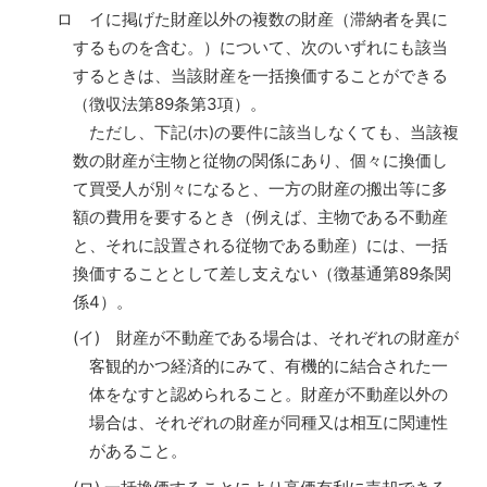
ロ イに掲げた財産以外の複数の財産（滞納者を異に
するものを含む。）について、次のいずれにも該当
するときは、当該財産を一括換価することができる
（徴収法第89条第3項）。
ただし、下記(ホ)の要件に該当しなくても、当該複
数の財産が主物と従物の関係にあり、個々に換価し
て買受人が別々になると、一方の財産の搬出等に多
額の費用を要するとき（例えば、主物である不動産
と、それに設置される従物である動産）には、一括
換価することとして差し支えない（徴基通第89条関
係4）。
(イ) 財産が不動産である場合は、それぞれの財産が
客観的かつ経済的にみて、有機的に結合された一
体をなすと認められること。財産が不動産以外の
場合は、それぞれの財産が同種又は相互に関連性
があること。