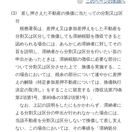
このページの先頭へ
(3) 差し押さえた不動産の換価に当たっての分割又は区
分
税務署長は、差押え又は参加差押えをした不動産を
分割又は区分して換価しても滞納税額を徴収できると
認められる場合には、あらかじめ滞納者に対してその
旨を説明し、滞納者から分割又は区分を行いたい旨の
申出があったときは、滞納税額の徴収に必要な部分に
ついて分割又は区分させた上で、換価を実施する。こ
の場合においては、残余の部分について速やかに差押
えの解除（特定参加差押不動産については、換価執行
決定の取消し）をすることに留意する（徴収法第79条
第2項第1号、第89条の3第2項第1号）。
なお、上記の説明をしたにもかかわらず、滞納者に
よる分割又は区分の申出が行われなかった場合には、
当該不動産を分割又は区分しないで換価して差し支え
ない。この場合においては、その事績を「滞納処分