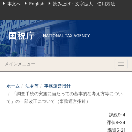
本文へ
English
読み上げ・文字拡大 使用方法
メインメニュー
Togg
navig
ホーム
法令等
事務運営指針
「調査手続の実施に当たっての基本的な考え方等につい
て」の一部改正について（事務運営指針）
課総9-4
課個8-24
課資5-21