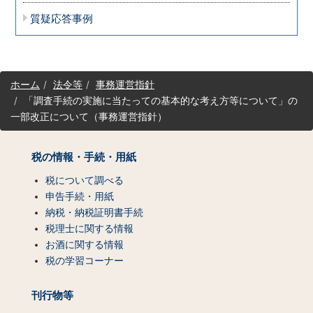
質疑応答事例
サ
ホーム
法令等
事務運営指針
イ
「調査手続の実施に当たっての基本的な考え方等について」の
ト
一部改正について（事務運営指針）
マ
ッ
プ
税の情報・手続・用紙
（コ
ン
税について調べる
テ
申告手続・用紙
ン
納税・納税証明書手続
ツ
税理士に関する情報
一
お酒に関する情報
覧）
税の学習コーナー
刊行物等