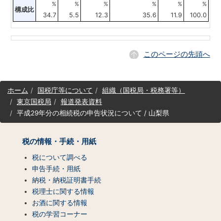
%
%
%
%
%
%
構成比
34.7
5.5
12.3
35.6
11.9
100.0
このページの先頭へ
サ
ホーム
国税庁等について
組織（国税局・税務署等）
イ
東京国税局
報道発表資料
ト
平成29年分の相続税の申告状況について / 山梨県
マ
ッ
プ
税の情報・手続・用紙
（コ
ン
税について調べる
テ
申告手続・用紙
ン
納税・納税証明書手続
ツ
税理士に関する情報
一
お酒に関する情報
覧）
税の学習コーナー