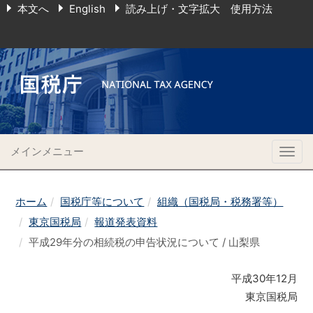
本文へ
English
読み上げ・文字拡大 使用方法
メインメニュー
Togg
navig
ホーム
国税庁等について
組織（国税局・税務署等）
東京国税局
報道発表資料
平成29年分の相続税の申告状況について / 山梨県
平成30年12月
東京国税局