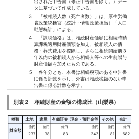
出された申告書（修正申告書を除く。）デー
タに基づいて作成している。
3
「被相続人数（死亡者数）」は、厚生労働
省政策統括官（統計・情報政策担当）「人口
動態統計」による。
4
「課税価格」は、相続財産価額に相続時精
算課税適用財産価額を加え、被相続人の債
務・葬式費用を控除し、さらに相続開始前３
年以内の被相続人から相続人等への生前贈与
財産価額を加えたものである。
5
各年分とも、本書は相続税額のある申告書
に係る計数を示し、外書は相続税額のない申
告書に係る計数を示す。
別表２ 相続財産の金額の構成比（山梨県）
種類
土地
家屋
有価証券
現金・預貯金等
その他
合計
億円
億円
億円
億円
億円
億円
財産額
237
38
83
243
81
682