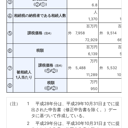
（
/
）
6.8
6.
人
相続税の納税者である相続人数
1,370
1,35
百万円
百万
課税価格
外 7,958
外 9,514
（注4）
72,929
66,12
百万円
百万
税額
6,139
5,10
万円
万
課税価格
（注4）
外 5,488
外 5,532
（
/
）
被相続人
11,289
10,85
1人当たり
万円
万
税額
（
/
）
950
83
（注）
1
平成28年分は、平成29年10月31日までに提
出された申告書（修正申告書を除く。）デー
タに基づいて作成している。
2
平成29年分は、平成30年10月31日までに提