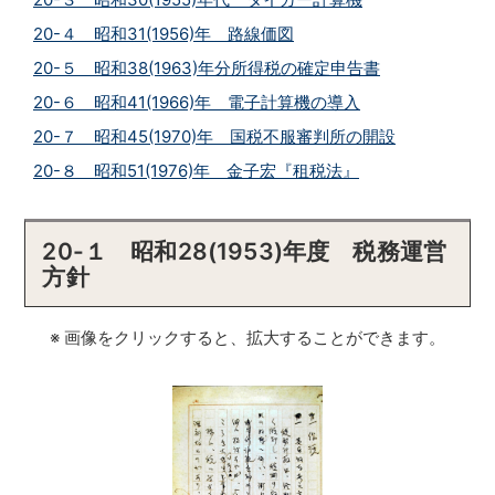
20-４ 昭和31(1956)年 路線価図
20-５ 昭和38(1963)年分所得税の確定申告書
20-６ 昭和41(1966)年 電子計算機の導入
20-７ 昭和45(1970)年 国税不服審判所の開設
20-８ 昭和51(1976)年 金子宏『租税法』
20-１ 昭和28(1953)年度 税務運営
方針
※ 画像をクリックすると、拡大することができます。