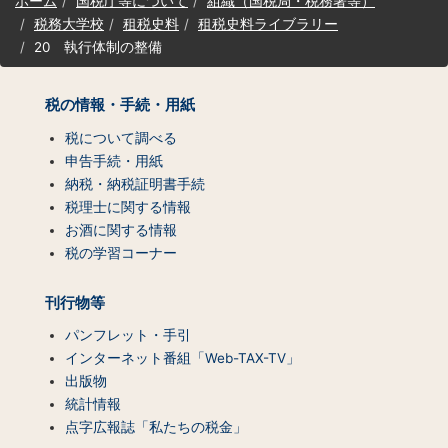
ホーム
国税庁等について
組織（国税局・税務署等）
イ
税務大学校
租税史料
租税史料ライブラリー
ト
20 執行体制の整備
マ
ッ
プ
税の情報・手続・用紙
(コ
ン
税について調べる
テ
申告手続・用紙
ン
納税・納税証明書手続
ツ
税理士に関する情報
一
お酒に関する情報
覧)
税の学習コーナー
刊行物等
パンフレット・手引
インターネット番組「Web-TAX-TV」
出版物
統計情報
点字広報誌「私たちの税金」