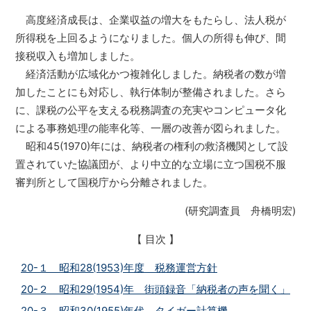
高度経済成長は、企業収益の増大をもたらし、法人税が
所得税を上回るようになりました。個人の所得も伸び、間
接税収入も増加しました。
経済活動が広域化かつ複雑化しました。納税者の数が増
加したことにも対応し、執行体制が整備されました。さら
に、課税の公平を支える税務調査の充実やコンピュータ化
による事務処理の能率化等、一層の改善が図られました。
昭和45(1970)年には、納税者の権利の救済機関として設
置されていた協議団が、より中立的な立場に立つ国税不服
審判所として国税庁から分離されました。
(研究調査員 舟橋明宏)
【 目次 】
20-１ 昭和28(1953)年度 税務運営方針
20-２ 昭和29(1954)年 街頭録音「納税者の声を聞く」
20-３ 昭和30(1955)年代 タイガー計算機