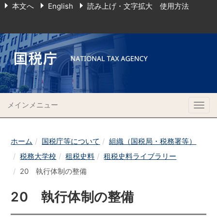
本文へ
English
読み上げ・文字拡大 使用方法
メインメニュー
Togg
navig
ホーム
国税庁等について
組織（国税局・税務署等）
税務大学校
租税史料
租税史料ライブラリー
20 執行体制の整備
20 執行体制の整備