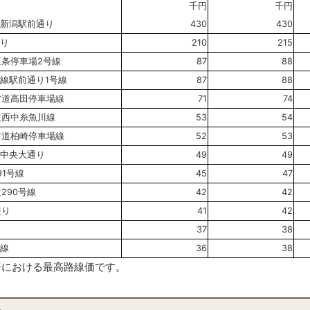
千円
千円
 新潟駅前通り
430
430
通り
210
215
三条停車場2号線
87
88
線駅前通り1号線
87
88
方道高田停車場線
71
74
道西中糸魚川線
53
54
方道柏崎停車場線
52
53
 中央大通り
49
49
91号線
45
47
290号線
42
42
通り
41
42
37
38
号線
36
38
務署における最高路線価です。