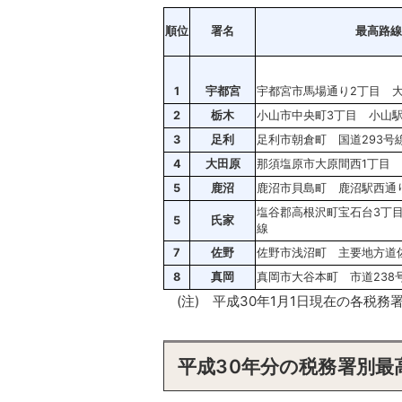
順位
署名
最高路線
1
宇都宮
宇都宮市馬場通り2丁目 
2
栃木
小山市中央町3丁目 小山
3
足利
足利市朝倉町 国道293号
4
大田原
那須塩原市大原間西1丁目
5
鹿沼
鹿沼市貝島町 鹿沼駅西通
塩谷郡高根沢町宝石台3丁
5
氏家
線
7
佐野
佐野市浅沼町 主要地方道
8
真岡
真岡市大谷本町 市道238
(注) 平成30年1月1日現在の各税
平成30年分の税務署別最