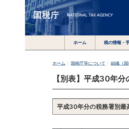
ホーム
税の情報・
ホーム
国税庁等について
組織（国
【別表】平成30年分
平成30年分の税務署別最