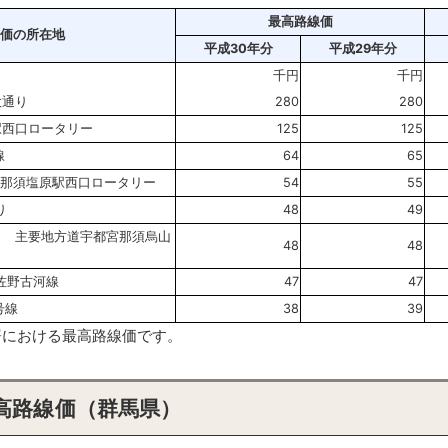
最高路線価
価の所在地
平成30年分
平成29年分
千円
千円
大通り
280
280
駅西口ロータリー
125
125
線
64
65
 那須塩原駅西口ロータリー
54
55
り
48
49
目 主要地方道宇都宮那須烏山
48
48
佐野古河線
47
47
号線
38
39
務署における最高路線価です。
高路線価（群馬県）