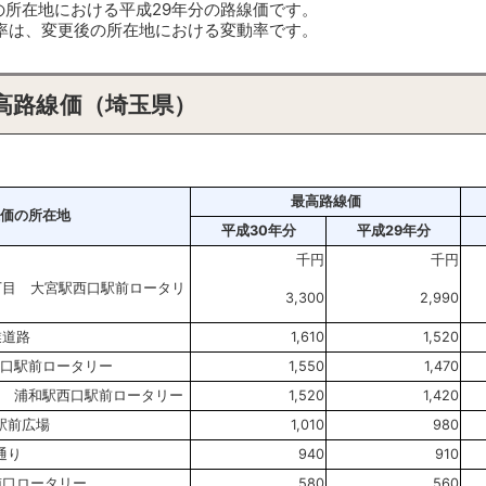
所在地における平成29年分の路線価です。
率は、変更後の所在地における変動率です。
高路線価（埼玉県）
最高路線価
価の所在地
平成30年分
平成29年分
千円
千円
丁目 大宮駅西口駅前ロータリ
3,300
2,990
業道路
1,610
1,520
東口駅前ロータリー
1,550
1,470
目 浦和駅西口駅前ロータリー
1,520
1,420
駅前広場
1,010
980
通り
940
910
南口ロータリー
580
560