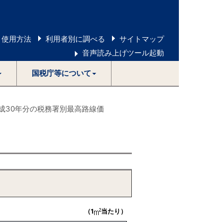
 使用方法
利用者別に調べる
サイトマップ
音声読み上げツール起動
国税庁等について
成30年分の税務署別最高路線価
（1
当たり）