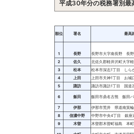
平成30年分の税務署別最
順位
署名
最高
1
長野
長野市大字南長野 長野
2
佐久
北佐久郡軽井沢町大字軽
3
松本
松本市深志1丁目 しら
4
上田
上田市天神1丁目 お城
5
諏訪
諏訪市諏訪1丁目 国道2
6
飯田
飯田市鼎名古熊 飯田バ
7
伊那
伊那市荒井 県道南箕輪
8
信濃中野
中野市中央4丁目 銀座
9
木曽
木曽郡木曽町福島 本町