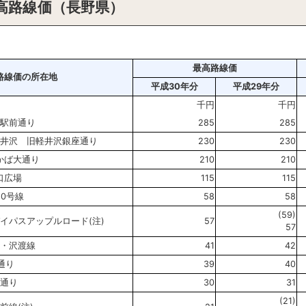
高路線価（長野県）
最高路線価
路線価の所在地
平成30年分
平成29年分
千円
千円
駅前通り
285
285
井沢 旧軽井沢銀座通り
230
230
かば大通り
210
210
口広場
115
115
0号線
58
58
(59)
イパスアップルロード(注)
57
57
・沢渡線
41
42
通り
39
40
通り
30
31
(21)