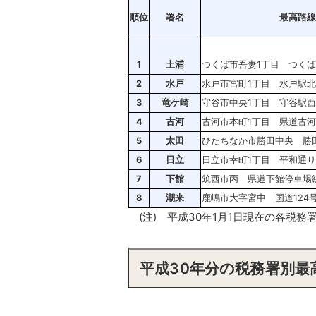
順位
署名
最高路線
1
土浦
つくば市吾妻1丁目 つく
2
水戸
水戸市宮町1丁目 水戸駅
3
竜ケ崎
守谷市中央1丁目 守谷駅
4
古河
古河市本町1丁目 県道古
5
太田
ひたちなか市勝田中央 勝
6
日立
日立市幸町1丁目 平和通り
7
下館
筑西市丙 県道下館停車場
8
潮来
鹿嶋市大字宮中 国道124
(注) 平成30年1月1日現在の各税
平成30年分の税務署別最