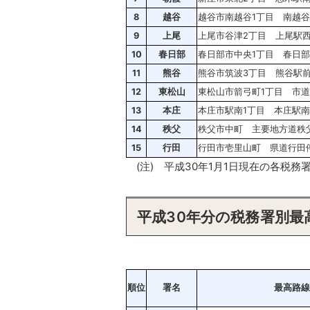
8
越谷
越谷市南越谷1丁目 南越
9
上尾
上尾市谷津2丁目 上尾駅
10
春日部
春日部市中央1丁目 春日
11
熊谷
熊谷市筑波3丁目 熊谷駅
12
東松山
東松山市箭弓町1丁目 市道
13
本庄
本庄市駅南1丁目 本庄駅
14
秩父
秩父市中町 主要地方道秩
15
行田
行田市壱里山町 県道行田
(注) 平成30年1月1日現在の各税
平成30年分の税務署別最
順位
署名
最高路線