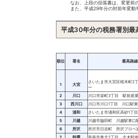
なお、上段の括弧書は、変更前の
また、平成29年分の対前年変動
平成30年分の税務署別最
順位
署名
最高路線
さいたま市大宮区桜木町2
1
大宮
ー
2
川口
川口市栄町3丁目 駅前産
3
西川口
川口市川口1丁目 川口駅
4
浦和
さいたま市浦和区高砂1丁
5
川越
川越市脇田町 川越駅東口
6
所沢
所沢市日吉町 所沢プロペ
7
朝霞
新座市東北2丁目 志木駅