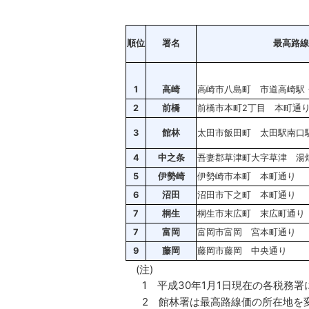
順位
署名
最高路線
1
高崎
高崎市八島町 市道高崎駅
2
前橋
前橋市本町2丁目 本町通
3
館林
太田市飯田町 太田駅南口駅
4
中之条
吾妻郡草津町大字草津 湯
5
伊勢崎
伊勢崎市本町 本町通り
6
沼田
沼田市下之町 本町通り
7
桐生
桐生市末広町 末広町通り
7
富岡
富岡市富岡 宮本町通り
9
藤岡
藤岡市藤岡 中央通り
(注)
1 平成30年1月1日現在の各税務
2 館林署は最高路線価の所在地を