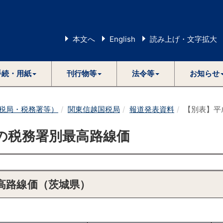
本文へ
English
読み上げ・文字拡大
手続・用紙
刊行物等
法令等
お知らせ
税局・税務署等）
関東信越国税局
報道発表資料
【別表】平
の税務署別最高路線価
高路線価（茨城県）