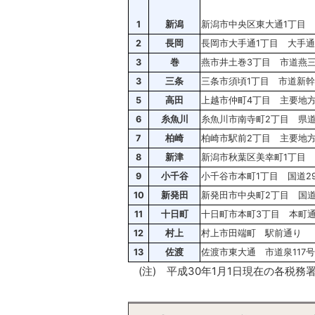
1
新潟
新潟市中央区東大通1丁目
2
長岡
長岡市大手通1丁目 大手
3
巻
燕市井土巻3丁目 市道燕
3
三条
三条市須頃1丁目 市道新幹
5
高田
上越市仲町4丁目 主要地
6
糸魚川
糸魚川市南寺町2丁目 県
7
柏崎
柏崎市駅前2丁目 主要地
8
新津
新潟市秋葉区美幸町1丁目
9
小千谷
小千谷市本町1丁目 国道2
10
新発田
新発田市中央町2丁目 国道
11
十日町
十日町市本町3丁目 本町
12
村上
村上市田端町 駅前通り
13
佐渡
佐渡市東大通 市道泉117
(注) 平成30年1月1日現在の各税