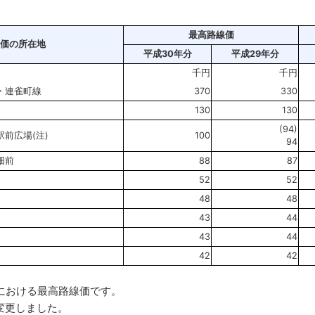
最高路線価
価の所在地
平成30年分
平成29年分
千円
千円
・連雀町線
370
330
り
130
130
(94)
前広場(注)
100
94
畑前
88
87
52
52
48
48
43
44
43
44
42
42
署における最高路線価です。
変更しました。