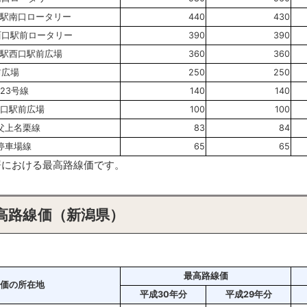
谷駅南口ロータリー
440
430
西口駅前ロータリー
390
390
部駅西口駅前広場
360
360
前広場
250
250
23号線
140
140
南口駅前広場
100
100
父上名栗線
83
84
停車場線
65
65
務署における最高路線価です。
高路線価（新潟県）
最高路線価
価の所在地
平成30年分
平成29年分