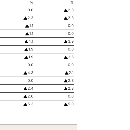
％
％
0.0
2.3
2.3
2.3
1.1
0.0
1.1
0.0
4.1
3.9
1.9
0.0
1.9
3.6
0.0
0.0
4.3
2.1
0.0
2.3
2.4
2.3
2.6
0.0
5.3
5.0