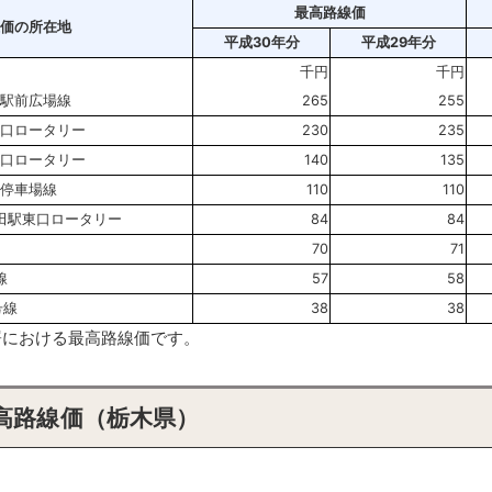
最高路線価
価の所在地
平成30年分
平成29年分
千円
千円
ば駅前広場線
265
255
北口ロータリー
230
235
西口ロータリー
140
135
河停車場線
110
110
田駅東口ロータリー
84
84
70
71
線
57
58
号線
38
38
務署における最高路線価です。
高路線価（栃木県）