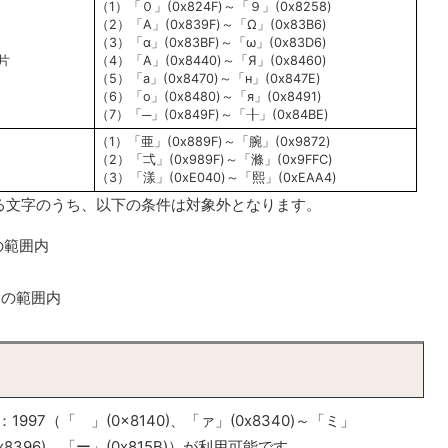
（1）「０」(0x824F)～「９」(0x8258)
（2）「Α」(0x839F)～「Ω」(0x83B6)
（3）「α」(0x83BF)～「ω」(0x83D6)
片
（4）「А」(0x8440)～「Я」(0x8460)
（5）「а」(0x8470)～「н」(0x847E)
（6）「о」(0x8480)～「я」(0x8491)
（7）「─」(0x849F)～「╂」(0x84BE)
（1）「亜」(0x889F)～「腕」(0x9872)
（2）「弌」(0x989F)～「滌」(0x9FFC)
（3）「漾」(0xE040)～「熙」(0xEAA4)
る文字のうち、以下の条件は対象外となります。
)の範囲内
F)の範囲内
997（「 」(0x8140)、「ァ」(0x8340)～「ミ」
(0x8396)、「ー」(0x815B)）が利用可能です。