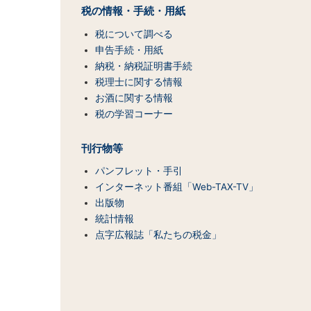
マ
税の情報・手続・用紙
ッ
税について調べる
プ
（コ
申告手続・用紙
ン
納税・納税証明書手続
テ
税理士に関する情報
ン
お酒に関する情報
ツ
税の学習コーナー
一
覧）
刊行物等
パンフレット・手引
インターネット番組「Web-TAX-TV」
出版物
統計情報
点字広報誌「私たちの税金」