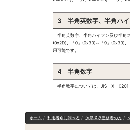
3 半角英数字、半角ハ
半角英数字、半角ハイフン及び半角スペース
(0x2D)、「0」(0x30)～「9」(0x39)
用可能です。
4 半角数字
半角数字については、JIS X 0201（
サ
ホーム
利用者別に調べる
源泉徴収義務者の方
イ
ト