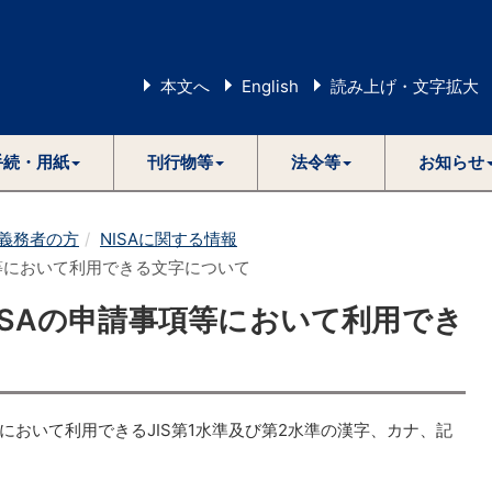
本文へ
English
読み上げ・文字拡大
手続・用紙
刊行物等
法令等
お知らせ
義務者の方
NISAに関する情報
項等において利用できる文字について
NISAの申請事項等において利用でき
等において利用できるJIS第1水準及び第2水準の漢字、カナ、記