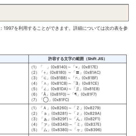
8：1997を利用することができます。詳細については次の表を参
許容する文字の範囲（Shift JIS）
（1）「 」(0x8140)～「×」(0x817E)
（2）「÷」(0x8180) ～「〓」(0x81AC)
（3）「∈」(0x81B8)～「∩」(0x81BF)
（4）「∧」(0x81C8)～「∃」(0x81CE)
（5）「∠」(0x81DA)～「∬」(0x81E8)
（6）「Å」(0x81F0)～「¶」(0x81F7)
（7）「◯」(0x81FC)
（1）「Ａ」(0x8260)～「Ｚ」(0x8279)
（2）「ａ」(0x8281)～「ｚ」(0x829A)
（3）「ぁ」(0x829F)～「ん」(0x82F1)
（4）「ァ」(0x8340)～「ミ」(0x837E)
（5）「ム」(0x8380)～「ヶ」(0x8396)