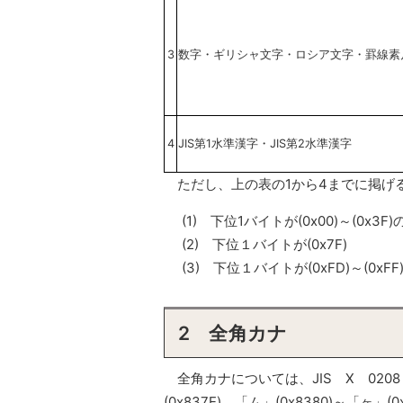
3
数字・ギリシャ文字・ロシア文字・罫線素
4
JIS第1水準漢字・JIS第2水準漢字
ただし、上の表の1から4までに掲げ
(1) 下位1バイトが(0x00)～(0x3F
(2) 下位１バイトが(0x7F)
(3) 下位１バイトが(0xFD)～(0xF
2 全角カナ
全角カナについては、JIS X 0208：1
(0x837E)、「ム」(0x8380)～「ヶ」