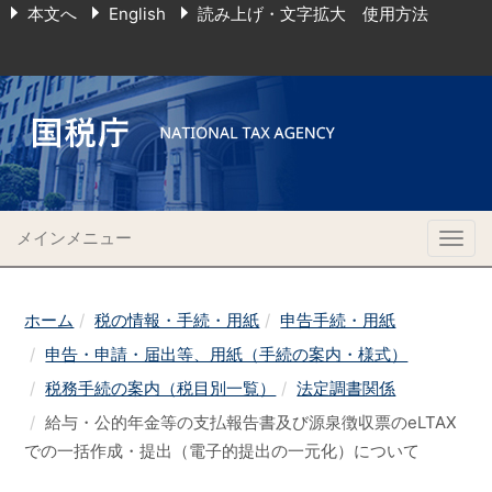
本文へ
English
読み上げ・文字拡大 使用方法
メインメニュー
Togg
navig
ホーム
税の情報・手続・用紙
申告手続・用紙
申告・申請・届出等、用紙（手続の案内・様式）
税務手続の案内（税目別一覧）
法定調書関係
給与・公的年金等の支払報告書及び源泉徴収票のeLTAX
での一括作成・提出（電子的提出の一元化）について