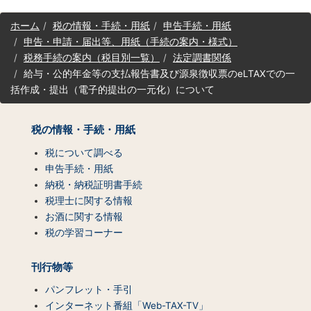
サ
ホーム
税の情報・手続・用紙
申告手続・用紙
イ
申告・申請・届出等、用紙（手続の案内・様式）
ト
税務手続の案内（税目別一覧）
法定調書関係
マ
給与・公的年金等の支払報告書及び源泉徴収票のeLTAXでの一
ッ
プ
括作成・提出（電子的提出の一元化）について
（コ
ン
税の情報・手続・用紙
テ
ン
税について調べる
ツ
申告手続・用紙
一
納税・納税証明書手続
覧）
税理士に関する情報
お酒に関する情報
税の学習コーナー
刊行物等
パンフレット・手引
インターネット番組「Web-TAX-TV」