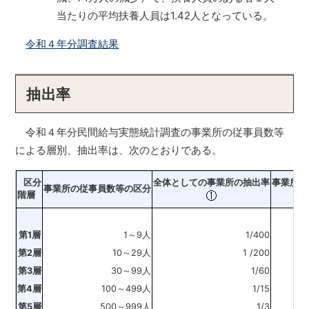
当たりの平均扶養人員は1.42人となっている。
令和４年分調査結果
抽出率
令和４年分民間給与実態統計調査の事業所の従事員数等
による層別、抽出率は、次のとおりである。
区分
全体としての事業所の抽出率
事業所に
事業所の従事員数等の区分
階層
第1層
1～9人
1/400
第2層
10～29人
1 /200
第3層
30～99人
1/60
第4層
100～499人
1/15
第5層
500～999人
1/3