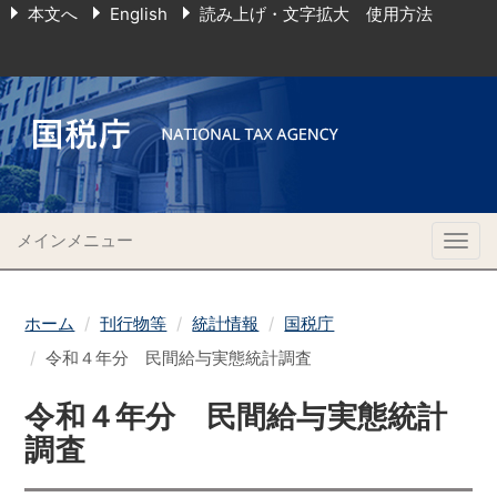
本文へ
English
読み上げ・文字拡大 使用方法
メインメニュー
Togg
navig
ホーム
刊行物等
統計情報
国税庁
令和４年分 民間給与実態統計調査
令和４年分 民間給与実態統計
調査