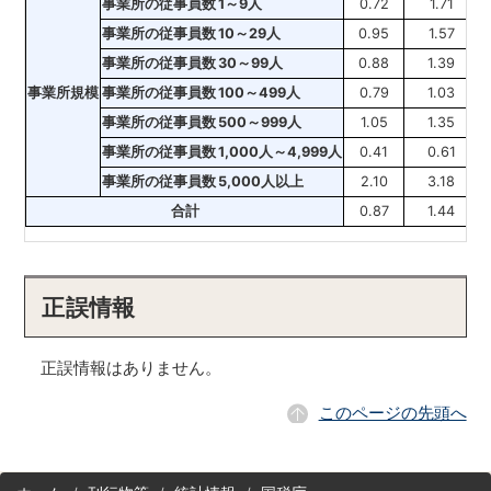
事業所の従事員数
1～9人
0.72
1.71
3
事業所の従事員数
10～29人
0.95
1.57
3
事業所の従事員数
30～99人
0.88
1.39
3
事業所規模
事業所の従事員数
100～499人
0.79
1.03
1
事業所の従事員数
500～999人
1.05
1.35
2
事業所の従事員数
1,000人～4,999人
0.41
0.61
1
事業所の従事員数
5,000人以上
2.10
3.18
3
合計
0.87
1.44
2
正誤情報
正誤情報はありません。
このページの先頭へ
サ