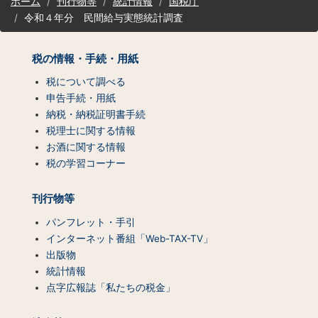
ホーム
刊行物等
統計情報
国税庁
イ
令和４年分 民間給与実態統計調査
ト
マ
ッ
税の情報・手続・用紙
プ
（コ
税について調べる
ン
申告手続・用紙
テ
納税・納税証明書手続
ン
税理士に関する情報
ツ
お酒に関する情報
一
税の学習コーナー
覧）
刊行物等
パンフレット・手引
インターネット番組「Web-TAX-TV」
出版物
統計情報
点字広報誌「私たちの税金」