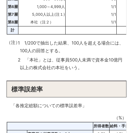
第6層
1,000～4,999人
1/1
第7層
5,000人以上(注１)
1/1
第8層
本社（注２）
1/1
計
（注）
1 1/200で抽出した結果、100人を超える場合には、
100人の回答とする。
2 「本社」とは、従事員500人未満で資本金10億円
以上の株式会社の本社をいう。
標準誤差率
「各推定総額についての標準誤差率」
（%）
所得者数
給料・手当