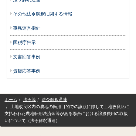
その他法令解釈に関する情報
事務運営指針
国税庁告示
文書回答事例
質疑応答事例
サ
ホーム
法令等
法令解釈通達
イ
土地改良区内の農地の転用目的での譲渡に際して土地改良区に
ト
支払われた農地転用決済金等がある場合における譲渡費用の取扱
マ
いについて（法令解釈通達）
ッ
プ
（コ