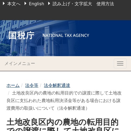
本文へ
English
読み上げ・文字拡大 使用方法
メインメニュー
Togg
navig
ホーム
法令等
法令解釈通達
土地改良区内の農地の転用目的での譲渡に際して土地改
良区に支払われた農地転用決済金等がある場合における譲
渡費用の取扱いについて（法令解釈通達）
土地改良区内の農地の転用目的
での譲渡に際して土地改良区に