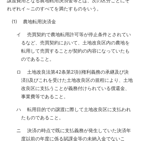
譲渡費用となる農地転用決済金等とは、次の区分ごとにそ
れぞれイ～ニのすべてを満たすものをいう。
(1) 農地転用決済金
イ 売買契約で農地転用許可等が停止条件とされてい
るなど、売買契約において、土地改良区内の農地を
転用して売買することが契約の内容になっていたも
のであること。
ロ 土地改良法第42条第2項((権利義務の承継及び決
済))及びこれを受けた土地改良区の規程により、土地
改良区に支払うことが義務付けられている償還金、
事業費等であること。
ハ 転用目的での譲渡に際して土地改良区に支払われ
たものであること。
ニ 決済の時点で既に支払義務が発生していた決済年
度以前の年度に係る賦課金等の未納入金でないこ