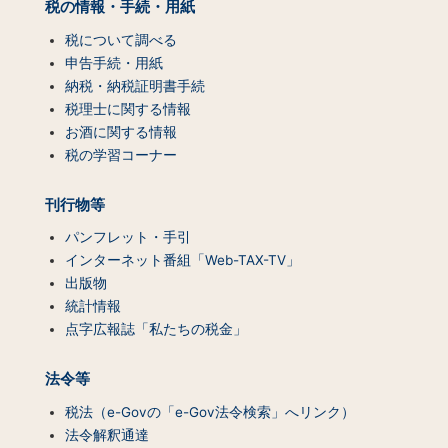
税の情報・手続・用紙
ン
テ
税について調べる
ン
申告手続・用紙
ツ
納税・納税証明書手続
一
税理士に関する情報
覧）
お酒に関する情報
税の学習コーナー
刊行物等
パンフレット・手引
インターネット番組「Web-TAX-TV」
出版物
統計情報
点字広報誌「私たちの税金」
法令等
税法（e-Govの「e-Gov法令検索」へリンク）
法令解釈通達