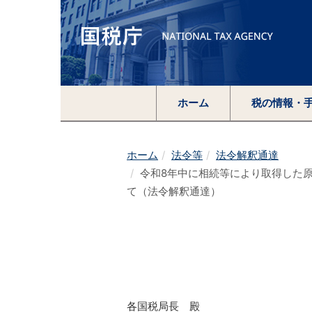
ホーム
税の情報・
ホーム
法令等
法令解釈通達
令和8年中に相続等により取得した
て（法令解釈通達）
各国税局長 殿