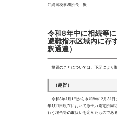
沖縄国税事務所長 殿
令和8年中に相続等
避難指示区域内に存
釈通達）
標題のことについては、下記により
（趣旨）
令和8年1月1日から令和8年12月3
年1月1日現在において原子力発電所周
行う場合等の取扱いを定めたものであ