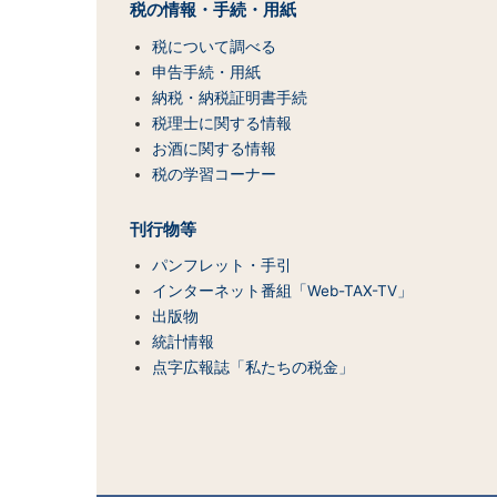
マ
税の情報・手続・用紙
ッ
税について調べる
プ
（コ
申告手続・用紙
ン
納税・納税証明書手続
テ
税理士に関する情報
ン
お酒に関する情報
ツ
税の学習コーナー
一
覧）
刊行物等
パンフレット・手引
インターネット番組「Web-TAX-TV」
出版物
統計情報
点字広報誌「私たちの税金」