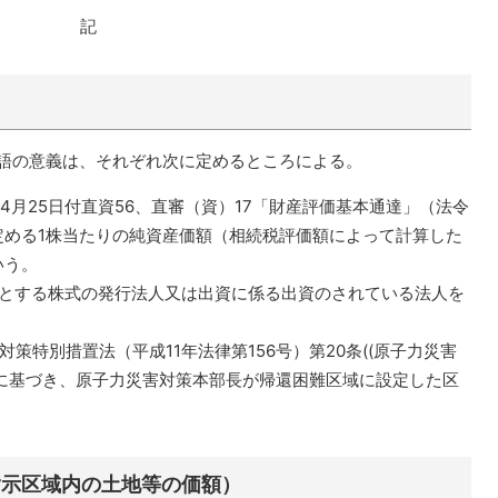
記
用語の意義は、それぞれ次に定めるところによる。
4月25日付直資56、直審（資）17「財産評価基本通達」（法令
)に定める1株当たりの純資産価額（相続税評価額によって計算した
いう。
とする株式の発行法人又は出資に係る出資のされている法人を
特別措置法（平成11年法律第156号）第20条((原子力災害
定に基づき、原子力災害対策本部長が帰還困難区域に設定した区
指示区域内の土地等の価額）