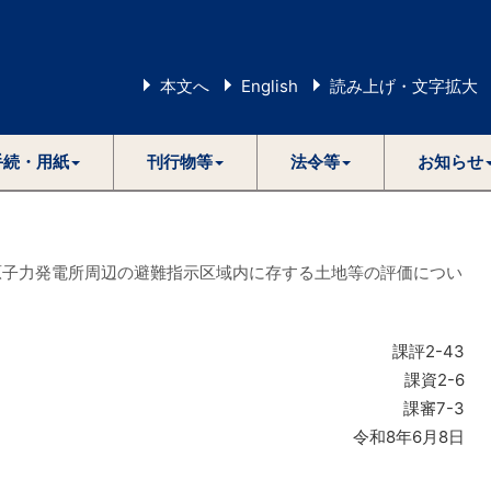
本文へ
English
読み上げ・文字拡大
手続・用紙
刊行物等
法令等
お知らせ
原子力発電所周辺の避難指示区域内に存する土地等の評価につい
課評2-43
課資2-6
課審7-3
令和8年6月8日