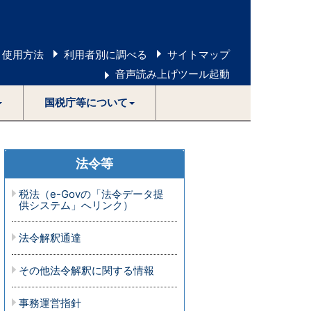
 使用方法
利用者別に調べる
サイトマップ
音声読み上げツール起動
国税庁等について
法令等
税法（e-Govの「法令データ提
供システム」へリンク）
法令解釈通達
その他法令解釈に関する情報
事務運営指針