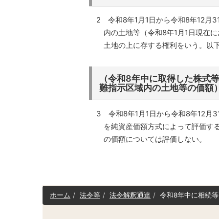
2
令和8
年1月1日から令和8年12
内の土地等（
令和8
年1月1日現在
土地の上に存する権利をいう。以
（令和8年中に取得した株式
難指示区域内の土地等の価額
3
令和8
年1月1日から令和8年12
を純資産価額方式によって評価す
の価額については評価しない。
サ
ホーム
法令等
法令解釈通達
令和8年中に相続
イ
ト