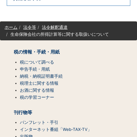
サ
ホーム
法令等
法令解釈通達
イ
生命保険会社の所得計算等に関する取扱いについて
ト
マ
ッ
税の情報・手続・用紙
プ
（コ
税について調べる
ン
申告手続・用紙
テ
納税・納税証明書手続
ン
税理士に関する情報
ツ
お酒に関する情報
一
税の学習コーナー
覧）
刊行物等
パンフレット・手引
インターネット番組「Web-TAX-TV」
出版物