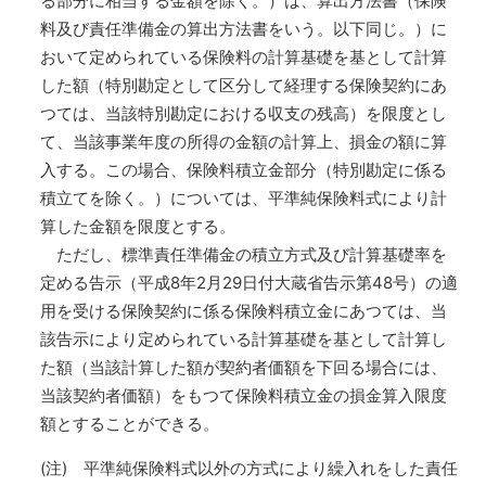
る部分に相当する金額を除く。）は、算出方法書（保険
料及び責任準備金の算出方法書をいう。以下同じ。）に
おいて定められている保険料の計算基礎を基として計算
した額（特別勘定として区分して経理する保険契約にあ
つては、当該特別勘定における収支の残高）を限度とし
て、当該事業年度の所得の金額の計算上、損金の額に算
入する。この場合、保険料積立金部分（特別勘定に係る
積立てを除く。）については、平準純保険料式により計
算した金額を限度とする。
ただし、標準責任準備金の積立方式及び計算基礎率を
定める告示（平成8年2月29日付大蔵省告示第48号）の適
用を受ける保険契約に係る保険料積立金にあつては、当
該告示により定められている計算基礎を基として計算し
た額（当該計算した額が契約者価額を下回る場合には、
当該契約者価額）をもつて保険料積立金の損金算入限度
額とすることができる。
(注) 平準純保険料式以外の方式により繰入れをした責任