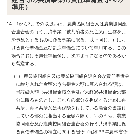
準用）
14 1から7までの取扱いは、農業協同組合又は農業協同組
合連合会の行う共済事業（被共済者の死亡又は生存を共
済事故とするものに係る事業に限る。以下同じ。）にお
ける責任準備金及び割戻準備金について準用する。この
場合における責任準備金は、次のようになるのであるか
ら留意する。
（1） 農業協同組合又は農業協同組合連合会が責任準備金
に繰り入れた金額のうち損金の額に算入される額は、
当該繰入額（共済掛金積立金及び未経過共済掛金の部
分に限るものとし、これらの部分を担保するために再
共済、再々共済又は再保険を付している場合の当該付
している部分に相当する金額を除く。）のうち、農業
協同組合及び農業協同組合連合会の行う共済事業に係
る責任準備金の積立に関する省令（昭和33年農林省令