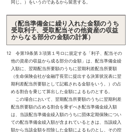
同じ。）をいうのであるから留意する。
（配当準備金に繰り入れた金額のうち
受取利子、受取配当その他資産の収益
からなる部分の金額の計算）
12 令第19条第３項第１号ロに規定する「利子、配当その
他の資産の収益から成る部分の金額」は、配当準備金繰
入額に、翌期配当所要額のうちに翌期利差配当所要額
（生命保険会社が金融庁長官に提出する決算状況表に翌
期利差配当所要額として記載される金額をいう。）の占
める割合を乗じて算出した金額によるものとする。
この場合において、翌期配当所要額のうちに翌期利差
配当所要額の占める割合を乗ずべき配当準備金繰入額
は、当該配当準備金繰入額のうちに団体定期保険につい
ての配当準備金繰入額が含まれているときは、当該繰入
額から当該金額を控除した金額によるものとし、その控