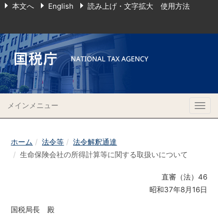
本文へ
English
読み上げ・文字拡大 使用方法
メインメニュー
Togg
navig
ホーム
法令等
法令解釈通達
生命保険会社の所得計算等に関する取扱いについて
直審（法）46
昭和37年8月16日
国税局長 殿