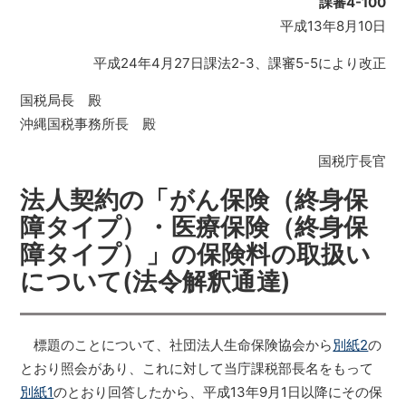
課審4-100
平成13年8月10日
平成24年4月27日課法2-3、課審5-5により改正
国税局長 殿
沖縄国税事務所長 殿
国税庁長官
法人契約の「がん保険（終身保
障タイプ）・医療保険（終身保
障タイプ）」の保険料の取扱い
について(法令解釈通達)
標題のことについて、社団法人生命保険協会から
別紙2
の
とおり照会があり、これに対して当庁課税部長名をもって
別紙1
のとおり回答したから、平成13年9月1日以降にその保