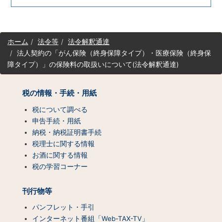
サ
ホーム
法令等
法令解釈通達
イ
法人契約の「がん保険（終身保障タイプ）・医療保険（終身保
ト
障タイプ）」の保険料の取扱いについて(法令解釈通達)
マ
ッ
プ
税の情報・手続・用紙
（コ
ン
税について調べる
テ
申告手続・用紙
ン
納税・納税証明書手続
ツ
税理士に関する情報
一
お酒に関する情報
覧）
税の学習コーナー
刊行物等
パンフレット・手引
インターネット番組「Web-TAX-TV」