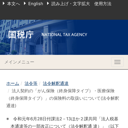
本文へ
English
読み上げ・文字拡大 使用方法
メインメニュー
Togg
navig
ホーム
法令等
法令解釈通達
法人契約の「がん保険（終身保障タイプ）・医療保険
（終身保障タイプ）」の保険料の取扱いについて(法令解釈
通達)
※ 令和元年6月28日付課法2－13ほか２課共同「法人税基
本通達等の一部改正について（法令解釈通 達）」（以下