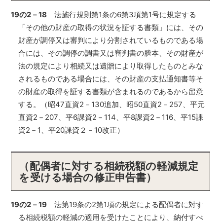
19の2－18
法施行規則第1条の6第3項第1号に規定する
「その他の財産の取得の状況を証する書類」には、その
財産が調停又は審判により分割されているものである場
合には、その調停の調書又は審判書の謄本、その財産が
法の規定により相続又は遺贈により取得したものとみな
されるものである場合には、その財産の支払通知書等そ
の財産の取得を証する書類が含まれるのであるから留意
する。（昭47直資2－130追加、昭50直資2－257、平元
直資2－207、平6課資2－114、平8課資2－116、平15課
資2－1、平20課資２－10改正）
（配偶者に対する相続税額の軽減規定
を受ける場合の修正申告書）
19の2－19
法第19条の2第1項の規定による配偶者に対す
る相続税額の軽減の適用を受けたことにより、納付すべ