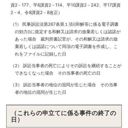
資2－177、平6課資2－114、平10課資2－242、平17課資
2－4、令8課資2－8改正）
（1） 民事訴訟法第267条第１項((和解等に係る電子調書
の効力))に規定する和解又は請求の放棄若しくは認諾が
あった場合 裁判所書記官が、その和解又は請求の放
棄若しくは認諾について同項の電子調書を作成し、こ
れをファイルに記録した日
（2） 訴訟当事者の死亡によりその訴訟を継続することが
できなくなった場合 その当事者の死亡の日
（3） 訴訟当事者の地位の混同が生じた場合 その当事
者の地位の混同が生じた日
（これらの申立てに係る事件の終了の
日）