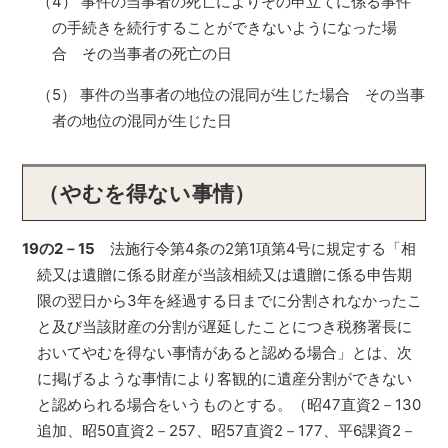
（4） 事件の当事者の死亡によりその申立てに係る事件
の手続きを続行することができないようになった場
合 その当事者の死亡の日
（5） 事件の当事者の地位の混同が生じた場合 その当事
者の地位の混同が生じた日
（やむを得ない事情）
19の2－15
法施行令第4条の2第1項第4号に規定する「相
続又は遺贈に係る財産が当該相続又は遺贈に係る申告期
限の翌日から3年を経過する日までに分割されなかったこ
と及び当該財産の分割が遅延したことにつき税務署長に
おいてやむを得ない事情があると認める場合」とは、次
に掲げるような事情により客観的に遺産分割ができない
と認められる場合をいうものとする。（昭47直資2－130
追加、昭50直資2－257、昭57直資2－177、平6課資2－