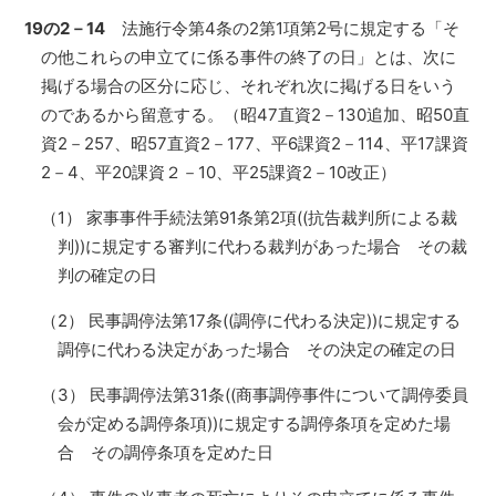
19の2－14
法施行令第4条の2第1項第2号に規定する「そ
の他これらの申立てに係る事件の終了の日」とは、次に
掲げる場合の区分に応じ、それぞれ次に掲げる日をいう
のであるから留意する。（昭47直資2－130追加、昭50直
資2－257、昭57直資2－177、平6課資2－114、平17課資
2－4、平20課資２－10、平25課資2－10改正）
（1） 家事事件手続法第91条第2項((抗告裁判所による裁
判))に規定する審判に代わる裁判があった場合 その裁
判の確定の日
（2） 民事調停法第17条((調停に代わる決定))に規定する
調停に代わる決定があった場合 その決定の確定の日
（3） 民事調停法第31条((商事調停事件について調停委員
会が定める調停条項))に規定する調停条項を定めた場
合 その調停条項を定めた日