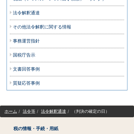
法令解釈通達
その他法令解釈に関する情報
事務運営指針
国税庁告示
文書回答事例
質疑応答事例
サ
ホーム
法令等
法令解釈通達
（判決の確定の日）
イ
ト
マ
税の情報・手続・用紙
ッ