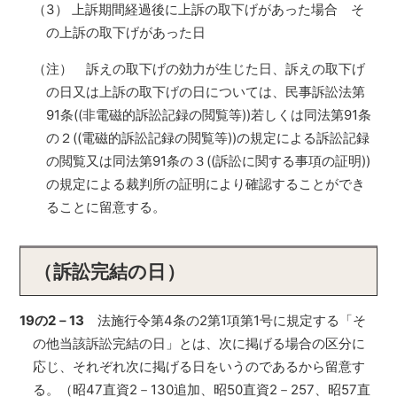
（3） 上訴期間経過後に上訴の取下げがあった場合 そ
の上訴の取下げがあった日
（注） 訴えの取下げの効力が生じた日、訴えの取下げ
の日又は上訴の取下げの日については、民事訴訟法第
91条((非電磁的訴訟記録の閲覧等))若しくは同法第91条
の２((電磁的訴訟記録の閲覧等))の規定による訴訟記録
の閲覧又は同法第91条の３((訴訟に関する事項の証明))
の規定による裁判所の証明により確認することができ
ることに留意する。
（訴訟完結の日）
19の2－13
法施行令第4条の2第1項第1号に規定する「そ
の他当該訴訟完結の日」とは、次に掲げる場合の区分に
応じ、それぞれ次に掲げる日をいうのであるから留意す
る。（昭47直資2－130追加、昭50直資2－257、昭57直