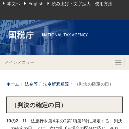
本文へ
English
読み上げ・文字拡大 使用方法
メインメニュー
Togg
navig
ホーム
法令等
法令解釈通達
（判決の確定の日）
（判決の確定の日）
19の2－11
法施行令第4条の2第1項第1号に規定する「判決
の確定の日」とは、次に掲げる場合の区分に応じ、それ