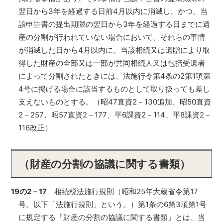
翌日から3年を経過する日前4月以内に消滅し、かつ、当
該申告書の提出期限の翌日から3年を経過する日までに遺
産の分割が行われていない場合において、それらの事情
が消滅した日から4月以内に、当該相続又は遺贈により取
得した財産の全部又は一部が共同相続人又は包括受遺者
によって分割されたときには、法施行令第4条の2第1項第
4号に掲げる場合に該当するものとして取り扱っても差し
支えないものとする。（昭47直資2－130追加、昭50直資
2－257、昭57直資2－177、平6課資2－114、平8課資2－
116改正）
（財産の分割の協議に関する書類）
19の2－17
相続税法施行規則（昭和25年大蔵省令第17
号。以下「法施行規則」という。）第1条の6第3項第1号
に規定する「財産の分割の協議に関する書類」とは、当