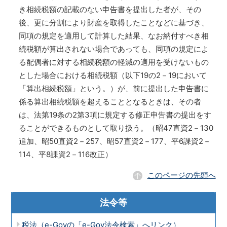
き相続税額の記載のない申告書を提出した者が、その
後、更に分割により財産を取得したことなどに基づき、
同項の規定を適用して計算した結果、なお納付すべき相
続税額が算出されない場合であっても、同項の規定によ
る配偶者に対する相続税額の軽減の適用を受けないもの
とした場合における相続税額（以下19の2－19において
「算出相続税額」という。）が、前に提出した申告書に
係る算出相続税額を超えることとなるときは、その者
は、法第19条の2第3項に規定する修正申告書の提出をす
ることができるものとして取り扱う。（昭47直資2－130
追加、昭50直資2－257、昭57直資2－177、平6課資2－
114、平8課資2－116改正）
このページの先頭へ
法令等
税法（e-Govの「e-Gov法令検索」へリンク）