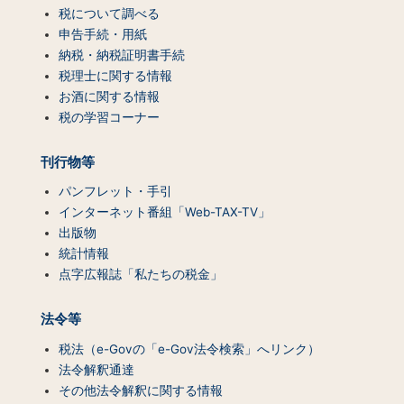
税について調べる
プ
（コ
申告手続・用紙
ン
納税・納税証明書手続
テ
税理士に関する情報
ン
お酒に関する情報
ツ
税の学習コーナー
一
覧）
刊行物等
パンフレット・手引
インターネット番組「Web-TAX-TV」
出版物
統計情報
点字広報誌「私たちの税金」
法令等
税法（e-Govの「e-Gov法令検索」へリンク）
法令解釈通達
その他法令解釈に関する情報