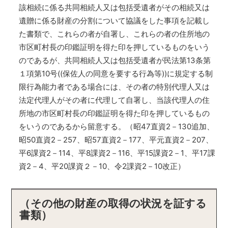
該相続に係る共同相続人又は包括受遺者がその相続又は
遺贈に係る財産の分割について協議をした事項を記載し
た書類で、これらの者が自署し、これらの者の住所地の
市区町村長の印鑑証明を得た印を押しているものをいう
のであるが、共同相続人又は包括受遺者が民法第13条第
１項第10号((保佐人の同意を要する行為等))に規定する制
限行為能力者である場合には、その者の特別代理人又は
法定代理人がその者に代理して自署し、当該代理人の住
所地の市区町村長の印鑑証明を得た印を押しているもの
をいうのであるから留意する。（昭47直資2－130追加、
昭50直資2－257、昭57直資2－177、平元直資2－207、
平6課資2－114、平8課資2－116、平15課資2－1、平17課
資2－4、平20課資２－10、令2課資2－10改正）
（その他の財産の取得の状況を証する
書類）