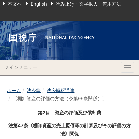
本文へ
English
読み上げ・文字拡大 使用方法
メインメニュー
Togg
navig
ホーム
法令等
法令解釈通達
〔棚卸資産の評価の方法（令第99条関係）〕
第2目 資産の評価及び償却費
法第47条《棚卸資産の売上原価等の計算及びその評価の方
法》関係