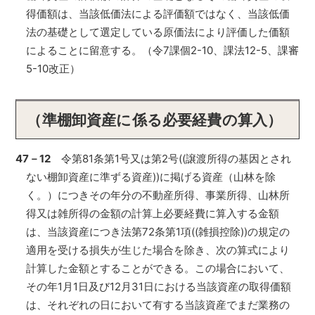
得価額は、当該低価法による評価額ではなく、当該低価
法の基礎として選定している原価法により評価した価額
によることに留意する。（令7課個2-10、課法12-5、課審
5-10改正）
（準棚卸資産に係る必要経費の算入）
47－12
令第81条第1号又は第2号((譲渡所得の基因とされ
ない棚卸資産に準ずる資産))に掲げる資産（山林を除
く。）につきその年分の不動産所得、事業所得、山林所
得又は雑所得の金額の計算上必要経費に算入する金額
は、当該資産につき法第72条第1項((雑損控除))の規定の
適用を受ける損失が生じた場合を除き、次の算式により
計算した金額とすることができる。この場合において、
その年1月1日及び12月31日における当該資産の取得価額
は、それぞれの日において有する当該資産でまだ業務の