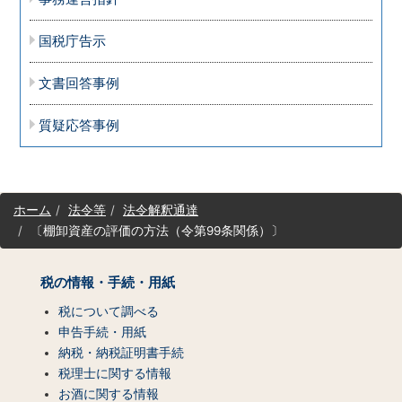
国税庁告示
文書回答事例
質疑応答事例
サ
ホーム
法令等
法令解釈通達
イ
〔棚卸資産の評価の方法（令第99条関係）〕
ト
マ
ッ
税の情報・手続・用紙
プ
（コ
税について調べる
ン
申告手続・用紙
テ
納税・納税証明書手続
ン
税理士に関する情報
ツ
お酒に関する情報