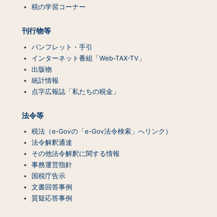
一
税の学習コーナー
覧）
刊行物等
パンフレット・手引
インターネット番組「Web-TAX-TV」
出版物
統計情報
点字広報誌「私たちの税金」
法令等
税法（e-Govの「e-Gov法令検索」へリンク）
法令解釈通達
その他法令解釈に関する情報
事務運営指針
国税庁告示
文書回答事例
質疑応答事例