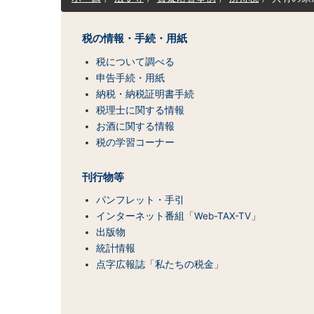
イ
ト
マ
税の情報・手続・用紙
ッ
税について調べる
プ
（コ
申告手続・用紙
ン
納税・納税証明書手続
テ
税理士に関する情報
ン
お酒に関する情報
ツ
税の学習コーナー
一
覧）
刊行物等
パンフレット・手引
インターネット番組「Web-TAX-TV」
出版物
統計情報
点字広報誌「私たちの税金」