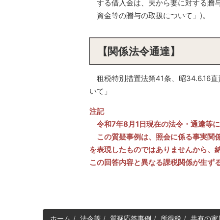
する借入金は、夫から妻に対する贈与と
資金等の贈与の取扱について」)。
【関係法令通達】
租税特別措置法第41条、昭34.6.1
いて」
注記
令和7年8月1日現在の法令・通達等
この質疑事例は、照会に係る事実関係
を表現したものではありませんから、
この回答内容と異なる課税関係が生ず
サ
ホーム
法令等
質疑応答事例
所得税
共有の家