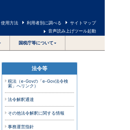
 使用方法
利用者別に調べる
サイトマップ
音声読み上げツール起動
国税庁等について
法令等
税法（e-Govの「e-Gov法令検
索」へリンク）
法令解釈通達
その他法令解釈に関する情報
事務運営指針