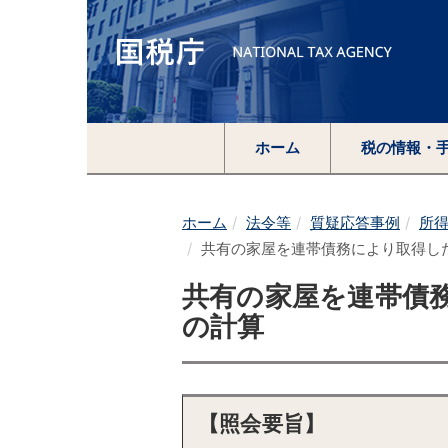
ホーム
税の情報・
ホーム
法令等
質疑応答事例
所
共有の家屋を連帯債務により取得し
共有の家屋を連帯債
の計算
【照会要旨】