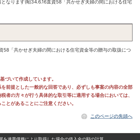
なります(昭34.6.16直資58「共かせぎ夫婦の間における住宅
6直資58「共かせぎ夫婦の間における住宅資金等の贈与の取扱につ
に基づいて作成しています。
を前提とした一般的な回答であり、必ずしも事案の内容の全部
納税者の方々が行う具体的な取引等に適用する場合においては、
ることがあることにご注意ください。
このページの先頭へ
屋を連帯債務により取得した場合の借入金の額の計算