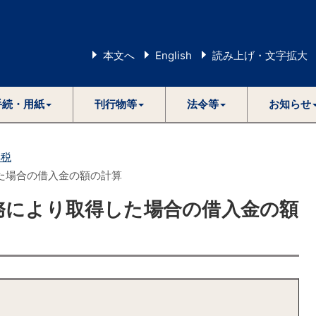
本文へ
English
読み上げ・文字拡大
手続・用紙
刊行物等
法令等
お知らせ
得税
た場合の借入金の額の計算
務により取得した場合の借入金の額