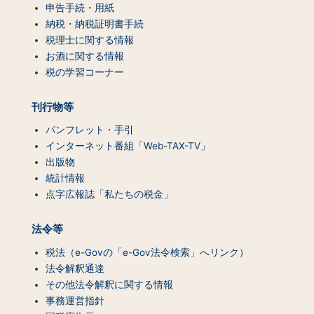
ン
申告手続・用紙
テ
納税・納税証明書手続
ン
税理士に関する情報
ツ
お酒に関する情報
一
税の学習コーナー
覧）
刊行物等
パンフレット・手引
インターネット番組「Web-TAX-TV」
出版物
統計情報
点字広報誌「私たちの税金」
法令等
税法（e-Govの「e-Gov法令検索」へリンク）
法令解釈通達
その他法令解釈に関する情報
事務運営指針