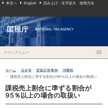
本文へ
English
読み上げ・文字拡大 使用方法
メインメニュー
Togg
navig
ホーム
法令等
質疑応答事例
消費税
課税売上割合に準ずる割合が95％以上の場合の取扱い
課税売上割合に準ずる割合が
95％以上の場合の取扱い