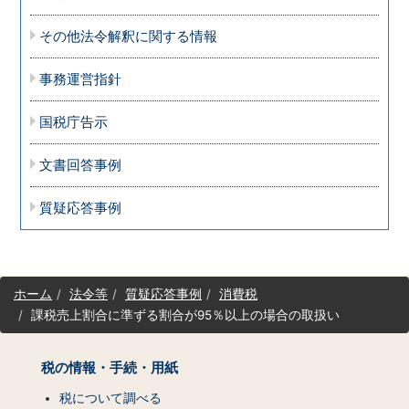
その他法令解釈に関する情報
事務運営指針
国税庁告示
文書回答事例
質疑応答事例
サ
ホーム
法令等
質疑応答事例
消費税
イ
課税売上割合に準ずる割合が95％以上の場合の取扱い
ト
マ
ッ
税の情報・手続・用紙
プ
（コ
税について調べる