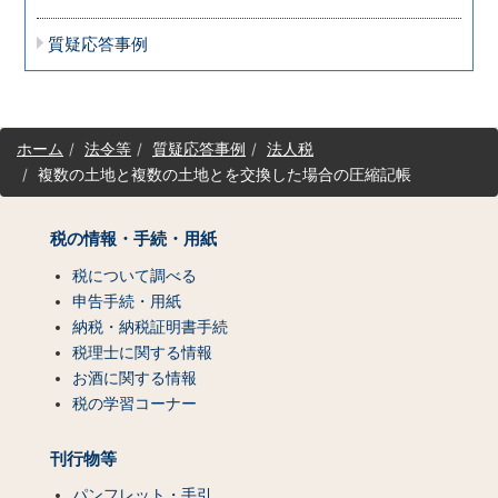
質疑応答事例
サ
ホーム
法令等
質疑応答事例
法人税
イ
複数の土地と複数の土地とを交換した場合の圧縮記帳
ト
マ
ッ
税の情報・手続・用紙
プ
（コ
税について調べる
ン
申告手続・用紙
テ
納税・納税証明書手続
ン
税理士に関する情報
ツ
お酒に関する情報
一
税の学習コーナー
覧）
刊行物等
パンフレット・手引