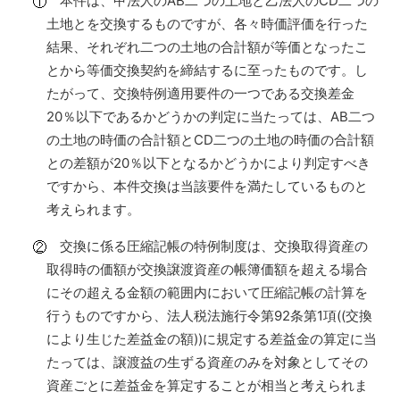
本件は、甲法人のAB二つの土地と乙法人のCD二つの
土地とを交換するものですが、各々時価評価を行った
結果、それぞれ二つの土地の合計額が等価となったこ
とから等価交換契約を締結するに至ったものです。し
たがって、交換特例適用要件の一つである交換差金
20％以下であるかどうかの判定に当たっては、AB二つ
の土地の時価の合計額とCD二つの土地の時価の合計額
との差額が20％以下となるかどうかにより判定すべき
ですから、本件交換は当該要件を満たしているものと
考えられます。
交換に係る圧縮記帳の特例制度は、交換取得資産の
取得時の価額が交換譲渡資産の帳簿価額を超える場合
にその超える金額の範囲内において圧縮記帳の計算を
行うものですから、法人税法施行令第92条第1項((交換
により生じた差益金の額))に規定する差益金の算定に当
たっては、譲渡益の生ずる資産のみを対象としてその
資産ごとに差益金を算定することが相当と考えられま