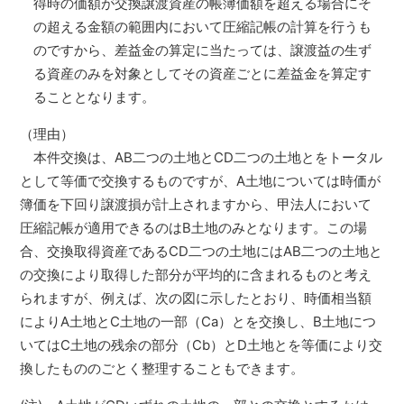
得時の価額が交換譲渡資産の帳簿価額を超える場合にそ
の超える金額の範囲内において圧縮記帳の計算を行うも
のですから、差益金の算定に当たっては、譲渡益の生ず
る資産のみを対象としてその資産ごとに差益金を算定す
ることとなります。
（理由）
本件交換は、AB二つの土地とCD二つの土地とをトータル
として等価で交換するものですが、A土地については時価が
簿価を下回り譲渡損が計上されますから、甲法人において
圧縮記帳が適用できるのはB土地のみとなります。この場
合、交換取得資産であるCD二つの土地にはAB二つの土地と
の交換により取得した部分が平均的に含まれるものと考え
られますが、例えば、次の図に示したとおり、時価相当額
によりA土地とC土地の一部（Ca）とを交換し、B土地につ
いてはC土地の残余の部分（Cb）とD土地とを等価により交
換したもののごとく整理することもできます。