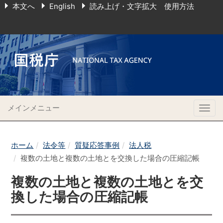
本文へ
English
読み上げ・文字拡大 使用方法
メインメニュー
Togg
navig
ホーム
法令等
質疑応答事例
法人税
複数の土地と複数の土地とを交換した場合の圧縮記帳
複数の土地と複数の土地とを交
換した場合の圧縮記帳