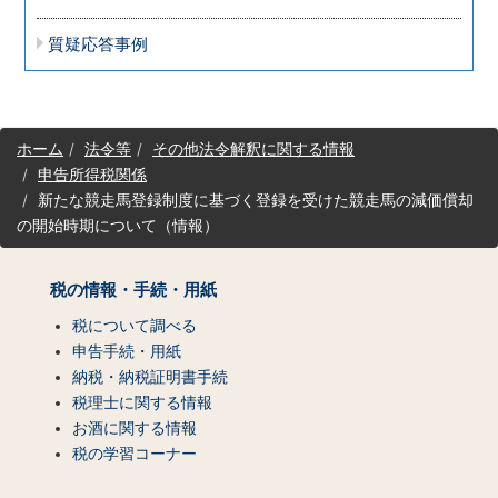
質疑応答事例
サ
ホーム
法令等
その他法令解釈に関する情報
イ
申告所得税関係
ト
新たな競走馬登録制度に基づく登録を受けた競走馬の減価償却
マ
の開始時期について（情報）
ッ
プ
（コ
税の情報・手続・用紙
ン
テ
税について調べる
ン
申告手続・用紙
ツ
納税・納税証明書手続
一
税理士に関する情報
覧）
お酒に関する情報
税の学習コーナー