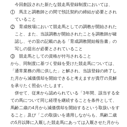
今回創設された新たな競走馬登録制度においては、
馬主と調教師との間で預託契約の締結が必要とされ
ていること
育成牧場において競走馬としての調教が開始された
こと、また、当該調教が開始されたことを調教師が確
認し、その旨の記載のある「育成調教開始報告書」の
写しの提出が必要とされていること
競走馬としての資格が付与されること
から、同制度に基づく登録を受けた競走馬については、
「通常業務の用に供した」と解され、当該登録の終了し
た月から減価償却を開始できると考えますが貴庁の見解
を承りたく照会いたします。
併せて、従来から認められている「3年間、該当する全
ての馬について同じ経理を継続することを条件として、
馬齢二歳の4月から減価償却を開始するという取扱いをす
ること」及び「この取扱いを適用しながらも、馬齢二歳
の5月以降に入厩した競走馬にあっては入厩させた月から