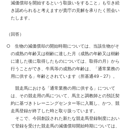
減価償却を開始するという取扱いをすること」も引き続
き認められると考えますが貴庁の見解を承りたく照会い
たします。
（回答）
○ 生物の減価償却の開始時期については、当該生物がそ
の成熟の年齢又は樹齢に達した月（成熟の年齢又は樹齢
に達した後に取得したものについては、取得の月）から
行うことができ、牛馬等の成熟の年齢は、「通常業務の
用に供する」年齢とされています（所基通49－27）。
競走馬における「通常業務の用に供する」について
は、その競走用の馬について、馬主と調教師との預託契
約に基づきトレーニングセンター等に入厩し、かつ、競
走馬登録が終了した時と取り扱っています。
そこで、今回創設された新たな競走馬登録制度におい
て登録を受けた競走馬の減価償却開始時期については、