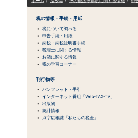
ホーム
法令等
その他法令解釈に関する情報
申
イ
ト
マ
税の情報・手続・用紙
ッ
税について調べる
プ
（コ
申告手続・用紙
ン
納税・納税証明書手続
テ
税理士に関する情報
ン
お酒に関する情報
ツ
税の学習コーナー
一
覧）
刊行物等
パンフレット・手引
インターネット番組「Web-TAX-TV」
出版物
統計情報
点字広報誌「私たちの税金」