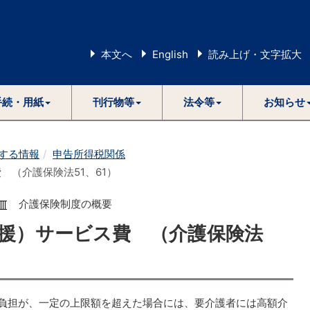
本文へ
English
読み上げ・文字拡大
手続・用紙
刊行物等
法令等
お知らせ
する情報
申告所得税関係
 （介護保険法51、61）
介護保険制度の概要
支援）サービス費 （介護保険法
負担が、一定の上限額を超えた場合には、要介護者には高額介