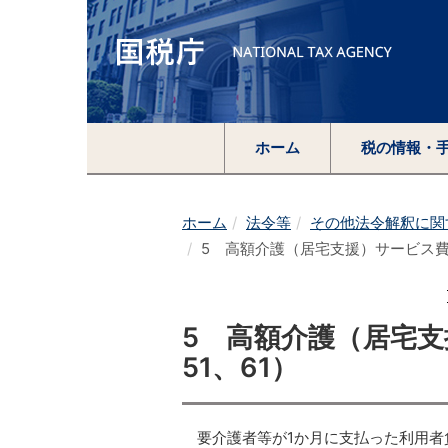
ホーム
税の情報・
ホーム
法令等
その他法令解釈に関
5 高額介護（居宅支援）サービス費
5 高額介護（居宅
51、61）
要介護者等が1か月に支払った利用者