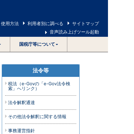
 使用方法
利用者別に調べる
サイトマップ
音声読み上げツール起動
国税庁等について
法令等
税法（e-Govの「e-Gov法令検
索」へリンク）
法令解釈通達
その他法令解釈に関する情報
事務運営指針