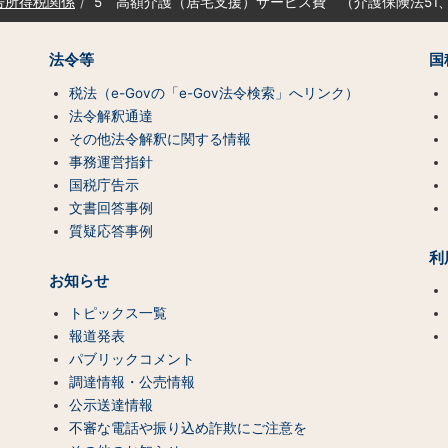
告所得税関係
5 高額介護（居宅支援）サービス費 （介護保険法51、
法令等
国
税法（e-Govの「e-Gov法令検索」へリンク）
法令解釈通達
その他法令解釈に関する情報
事務運営指針
国税庁告示
文書回答事例
質疑応答事例
利
お知らせ
トピックス一覧
報道発表
パブリックコメント
調達情報・公売情報
公示送達情報
不審な電話や振り込め詐欺にご注意を