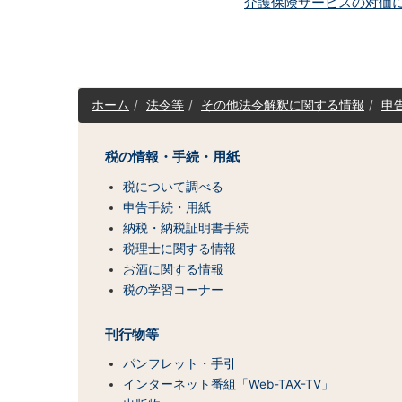
介護保険サービスの対価
サ
ホーム
法令等
その他法令解釈に関する情報
申
イ
ト
マ
税の情報・手続・用紙
ッ
税について調べる
プ
（コ
申告手続・用紙
ン
納税・納税証明書手続
テ
税理士に関する情報
ン
お酒に関する情報
ツ
税の学習コーナー
一
覧）
刊行物等
パンフレット・手引
インターネット番組「Web-TAX-TV」