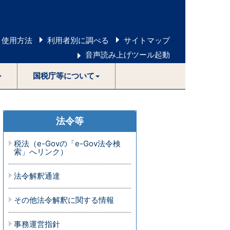
 使用方法
利用者別に調べる
サイトマップ
音声読み上げツール起動
国税庁等について
法令等
税法（e-Govの「e-Gov法令検
索」へリンク）
法令解釈通達
その他法令解釈に関する情報
事務運営指針