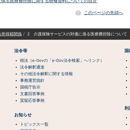
に係る医療費控除に関する研修資料についての目次
このページの先頭へ
告所得税関係
2 介護保険サービスの対価に係る医療費控除について
法令等
国
税法（e-Govの「e-Gov法令検索」へリンク）
法令解釈通達
その他法令解釈に関する情報
事務運営指針
国税庁告示
文書回答事例
質疑応答事例
利
お知らせ
トピックス一覧