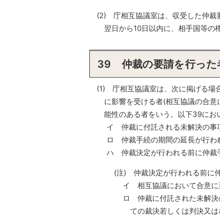
(2) 庁相互協議室は、収受した仲
翌日から10日以内に、相手国等の
39 仲裁の要請を行った
(1) 庁相互協議室は、次に掲げる
に影響を受ける者(相互協議の合
能性のある者をいう。以下39にお
イ 仲裁に付託される未解決の事
ロ 仲裁手続の期間の延長が行わ
ハ 仲裁決定が行われる前に仲裁
(注) 仲裁決定が行われる前
イ 相互協議において合意に
ロ 仲裁に付託された未解決
ての裁決若しくは判決又は