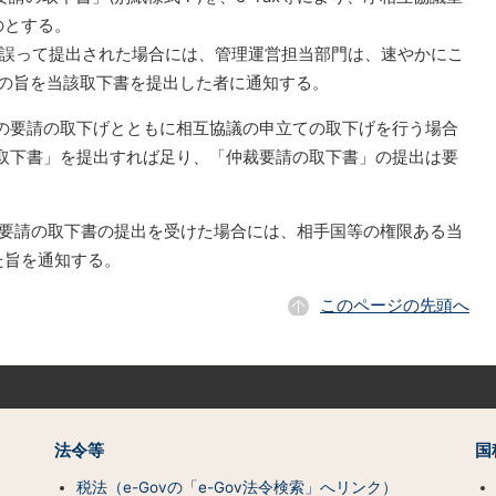
のとする。
が誤って提出された場合には、管理運営担当部門は、速やかにこ
の旨を当該取下書を提出した者に通知する。
裁の要請の取下げとともに相互協議の申立ての取下げを行う場合
ての取下書」を提出すれば足り、「仲裁要請の取下書」の提出は要
仲裁要請の取下書の提出を受けた場合には、相手国等の権限ある当
た旨を通知する。
このページの先頭へ
法令等
国
税法（e-Govの「e-Gov法令検索」へリンク）