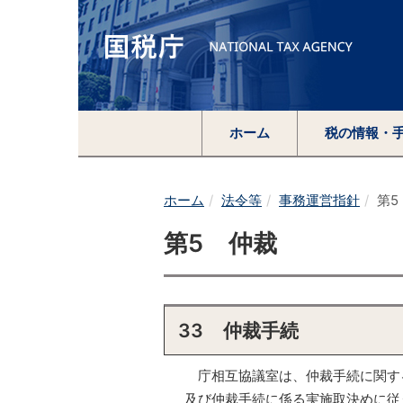
ホーム
税の情報・
ホーム
法令等
事務運営指針
第5
第5 仲裁
33 仲裁手続
庁相互協議室は、仲裁手続に関す
及び仲裁手続に係る実施取決めに従