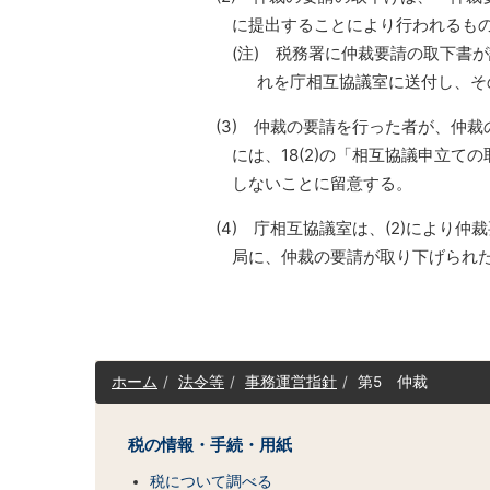
に提出することにより行われるも
(注) 税務署に仲裁要請の取下書
れを庁相互協議室に送付し、そ
(3) 仲裁の要請を行った者が、仲
には、18(2)の「相互協議申立
しないことに留意する。
(4) 庁相互協議室は、(2)により
局に、仲裁の要請が取り下げられ
サ
ホーム
法令等
事務運営指針
第5 仲裁
イ
ト
マ
税の情報・手続・用紙
ッ
税について調べる
プ