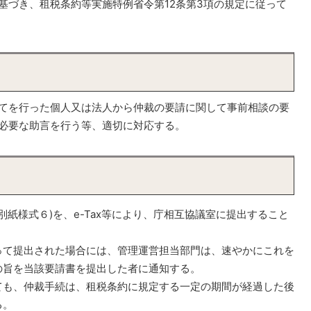
基づき、租税条約等実施特例省令第12条第3項の規定に従って
てを行った個人又は法人から仲裁の要請に関して事前相談の要
必要な助言を行う等、適切に対応する。
(別紙様式６)を、e-Tax等により、庁相互協議室に提出すること
て提出された場合には、管理運営担当部門は、速やかにこれを
の旨を当該要請書を提出した者に通知する。
ても、仲裁手続は、租税条約に規定する一定の期間が経過した後
る。