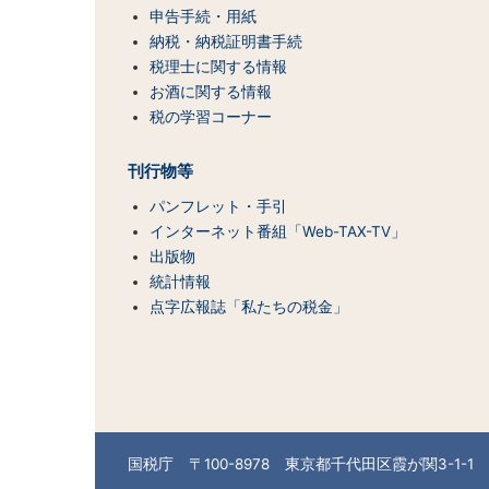
（コ
申告手続・用紙
ン
納税・納税証明書手続
テ
税理士に関する情報
ン
お酒に関する情報
ツ
税の学習コーナー
一
覧）
刊行物等
パンフレット・手引
インターネット番組「Web-TAX-TV」
出版物
統計情報
点字広報誌「私たちの税金」
国税庁 〒100-8978 東京都千代田区霞が関3-1-1 （