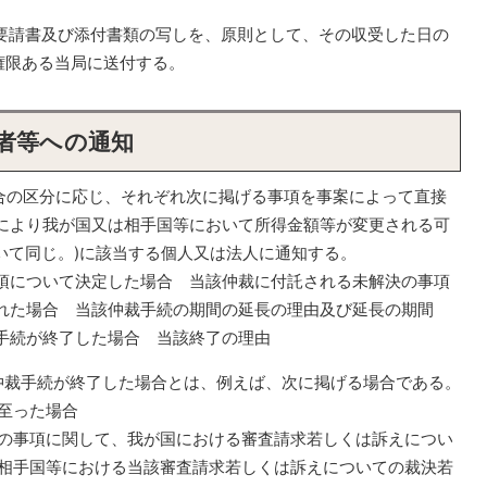
裁要請書及び添付書類の写しを、原則として、その収受した日の
権限ある当局に送付する。
者等への通知
場合の区分に応じ、それぞれ次に掲げる事項を事案によって直接
意により我が国又は相手国等において所得金額等が変更される可
いて同じ。)に該当する個人又は法人に通知する。
項について決定した場合 当該仲裁に付託される未解決の事項
れた場合 当該仲裁手続の期間の延長の理由及び延長の期間
手続が終了した場合 当該終了の理由
に仲裁手続が終了した場合とは、例えば、次に掲げる場合である。
至った場合
の事項に関して、我が国における審査請求若しくは訴えについ
相手国等における当該審査請求若しくは訴えについての裁決若