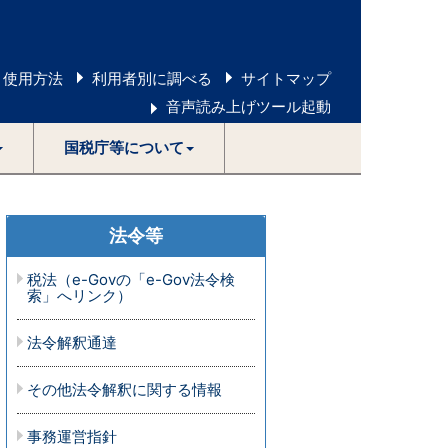
 使用方法
利用者別に調べる
サイトマップ
音声読み上げツール起動
国税庁等について
法令等
税法（e-Govの「e-Gov法令検
索」へリンク）
法令解釈通達
その他法令解釈に関する情報
事務運営指針