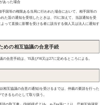
があった場合
が相手国等の権限ある当局に行われた場合において、相手国等の
れた旨の通知を受領したときは、(1)に加えて、当該通知を受
によって直接に影響を受ける者に該当する個人又は法人に通知す
るための相互協議の合意手続
の合意手続は、15及び16又は27に定めるところによる。
)の通知(相互協議の合意の通知)を受けるまでは、仲裁の要請を行った
ができるものとして取り扱う。
要請の取下書」(別紙様式７)を、e-Tax等により、庁相互協議室