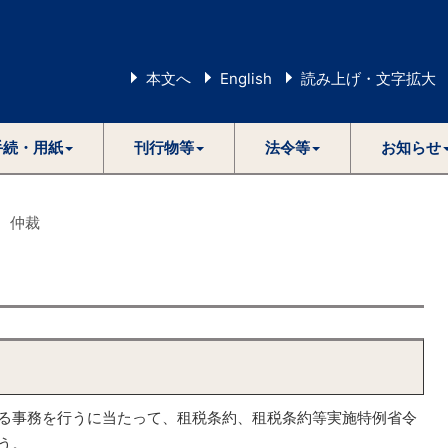
本文へ
English
読み上げ・文字拡大
手続・用紙
刊行物等
法令等
お知らせ
 仲裁
る事務を行うに当たって、租税条約、租税条約等実施特例省令
う。