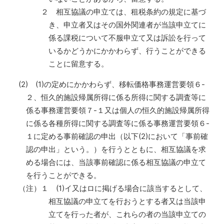
２ 相互協議の申立ては、租税条約の規定に基づ
き、申立者又はその国外関連者が当該申立てに
係る課税について不服申立て又は訴訟を行って
いるかどうかにかかわらず、行うことができる
ことに留意する。
(2) (1)の定めにかかわらず、移転価格事務運営要領６-
２、恒久的施設帰属所得に係る所得に関する調査等に
係る事務運営要領７-１又は個人の恒久的施設帰属所得
に係る各種所得に関する調査等に係る事務運営要領６-
１に定める事前確認の申出（以下(2)において「事前確
認の申出」という。）を行うとともに、相互協議を求
める場合には、当該事前確認に係る相互協議の申立て
を行うことができる。
（注）
１
(1)イ又はロに掲げる場合に該当するとして、
相互協議の申立てを行おうとする者又は当該申
立てを行った者が、これらの者の当該申立ての