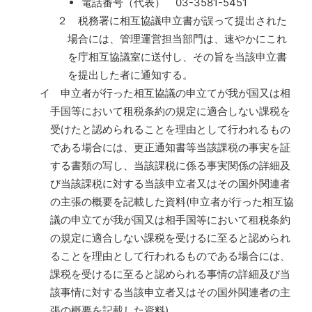
電話番号（代表） 03-3581-5451
２ 税務署に相互協議申立書が誤って提出された
場合には、管理運営担当部門は、速やかにこれ
を庁相互協議室に送付し、その旨を当該申立書
を提出した者に通知する。
イ 申立者が行った相互協議の申立てが我が国又は相
手国等において租税条約の規定に適合しない課税を
受けたと認められることを理由として行われるもの
である場合には、更正通知書等当該課税の事実を証
する書類の写し、当該課税に係る事実関係の詳細及
び当該課税に対する当該申立者又はその国外関連者
の主張の概要を記載した資料(申立者が行った相互協
議の申立てが我が国又は相手国等において租税条約
の規定に適合しない課税を受けるに至ると認められ
ることを理由として行われるものである場合には、
課税を受けるに至ると認められる事情の詳細及び当
該事情に対する当該申立者又はその国外関連者の主
張の概要を記載した資料)