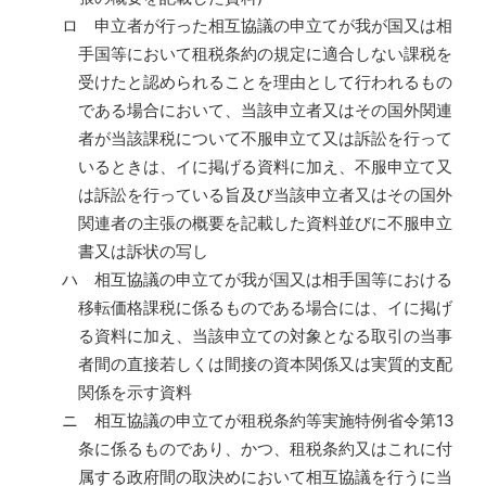
ロ 申立者が行った相互協議の申立てが我が国又は相
手国等において租税条約の規定に適合しない課税を
受けたと認められることを理由として行われるもの
である場合において、当該申立者又はその国外関連
者が当該課税について不服申立て又は訴訟を行って
いるときは、イに掲げる資料に加え、不服申立て又
は訴訟を行っている旨及び当該申立者又はその国外
関連者の主張の概要を記載した資料並びに不服申立
書又は訴状の写し
ハ 相互協議の申立てが我が国又は相手国等における
移転価格課税に係るものである場合には、イに掲げ
る資料に加え、当該申立ての対象となる取引の当事
者間の直接若しくは間接の資本関係又は実質的支配
関係を示す資料
ニ 相互協議の申立てが租税条約等実施特例省令第13
条に係るものであり、かつ、租税条約又はこれに付
属する政府間の取決めにおいて相互協議を行うに当