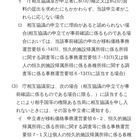
イ 庁相互協議室が申立者に8(1)の補正又は8(2)の資
料の提出を求めたにもかかわらず、当該申立者がこ
れらに応じない場合
ロ 相互協議の申立てに理由があると認められない場
合(相互協議の申立てが事前確認に係るものである場
合においては、当該事前確認の申出が移転価格事務
運営要領６-14(1)、恒久的施設帰属所得に係る所得
に関する調査等に係る事務運営要領７-13(1)又は個
人の恒久的施設帰属所得に係る各種所得に関する調
査等に係る事務運営要領６-13(1)に該当する場合)
(3) 庁相互協議室は、次の場合（相互協議の申立てが事
前確認に係るものである場合に限る。）に該当するこ
とにより相手国等の権限ある当局に相互協議を申し入
れないときには、その旨を申立者に通知する。
イ 申立者が移転価格事務運営要領６-２、恒久的施設
帰属所得に係る所得に関する調査等に係る事務運営
要領７-１又は個人の恒久的施設帰属所得に係る各種