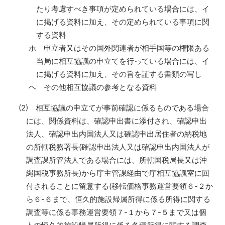
たり考慮すべき事項が定められている場合には、イ
に掲げる資料に加え、その定められている事項に関
する資料
ホ 申立者又はその国外関連者が相手国等の権限ある
当局に相互協議の申立てを行っている場合には、イ
に掲げる資料に加え、その旨を証する書類の写し
ヘ その他相互協議の参考となる資料
(2) 相互協議の申立てが事前確認に係るものである場合
には、関係資料は、確認申出書に添付され、確認申出
法人、確認申出内国法人又は確認申出居住者の納税地
の所轄税務署長(確認申出法人又は確認申出内国法人が
調査課所管法人である場合には、所轄国税局長又は沖
縄国税事務所長)から庁主管課経由で庁相互協議室に回
付されることに留意する(移転価格事務運営要領６-２か
ら６-６まで、恒久的施設帰属所得に係る所得に関する
調査等に係る事務運営要領７-１から７-５まで又は個