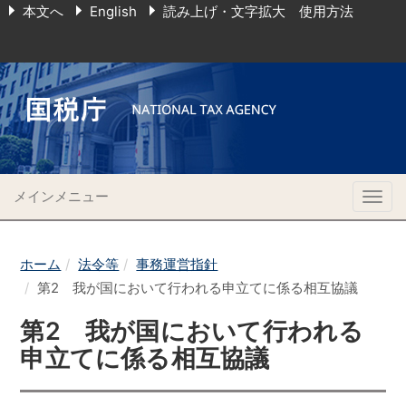
本文へ
English
読み上げ・文字拡大 使用方法
メインメニュー
Togg
navig
ホーム
法令等
事務運営指針
第2 我が国において行われる申立てに係る相互協議
第2 我が国において行われる
申立てに係る相互協議