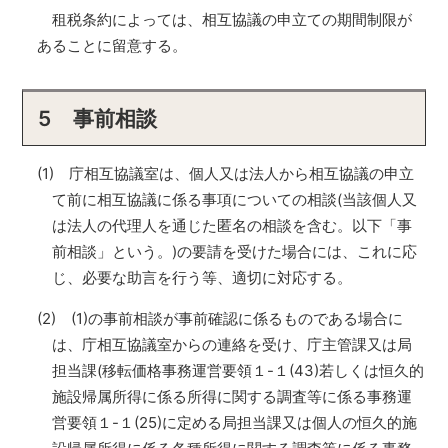
租税条約によっては、相互協議の申立ての期間制限が
あることに留意する。
5 事前相談
(1) 庁相互協議室は、個人又は法人から相互協議の申立
て前に相互協議に係る事項についての相談(当該個人又
は法人の代理人を通じた匿名の相談を含む。以下「事
前相談」という。)の要請を受けた場合には、これに応
じ、必要な助言を行う等、適切に対応する。
(2) (1)の事前相談が事前確認に係るものである場合に
は、庁相互協議室からの連絡を受け、庁主管課又は局
担当課(移転価格事務運営要領１-１(43)若しくは恒久的
施設帰属所得に係る所得に関する調査等に係る事務運
営要領１-１(25)に定める局担当課又は個人の恒久的施