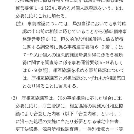
設帰属所得に係る各種所得に関する調査等に係る事務
運営要領１-１(22)に定める局個人課税課をいう。)は、
必要に応じこれに加わる。
(注) 事前確認については、局担当課においても事前確
認の申出前の相談に応じていることから(移転価格事
務運営要領６-10、恒久的施設帰属所得に係る所得
に関する調査等に係る事務運営要領６-９若しくは
７-９又は個人の恒久的施設帰属所得に係る各種所
得に関する調査等に係る事務運営要領５-９若しく
は６-９参照)、相互協議を求める事前確認について
は、庁相互協議室と局担当課のいずれもが相談窓口
となり得ることに留意する。
(3) 庁相互協議室は、(1)の事前相談に応じた場合には、
必要に応じ、庁主管課に、相互協議の実施又は相互協
議により合意した内容（以下「合意内容」という。）
に沿った処理の実施に当たり必要となる確定申告書、
更正決議書、源泉所得税調査簿、一件別徴収カード等