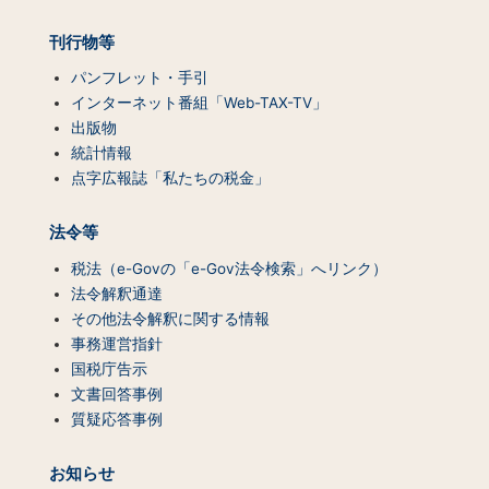
ン
ツ
刊行物等
一
覧）
パンフレット・手引
インターネット番組「Web-TAX-TV」
出版物
統計情報
点字広報誌「私たちの税金」
法令等
税法（e-Govの「e-Gov法令検索」へリンク）
法令解釈通達
その他法令解釈に関する情報
事務運営指針
国税庁告示
文書回答事例
質疑応答事例
お知らせ