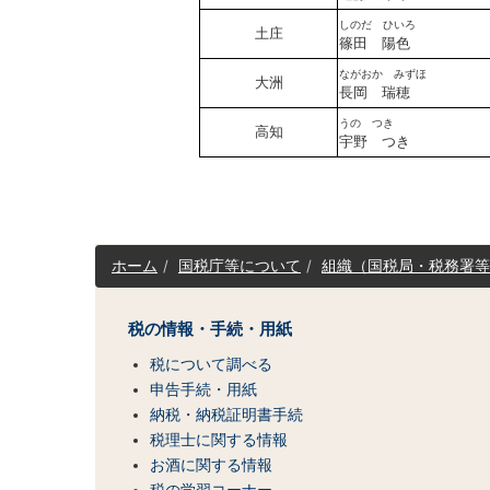
しのだ ひいろ
土庄
篠田 陽色
ながおか みずほ
大洲
長岡 瑞穂
うの つき
高知
宇野 つき
サ
ホーム
国税庁等について
組織（国税局・税務署等
イ
ト
マ
税の情報・手続・用紙
ッ
税について調べる
プ
（コ
申告手続・用紙
ン
納税・納税証明書手続
テ
税理士に関する情報
ン
お酒に関する情報
ツ