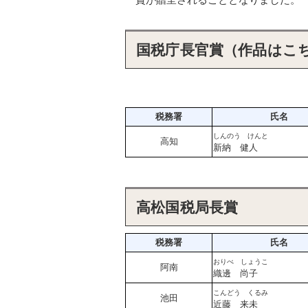
国税庁長官賞
（作品はこ
税務署
氏名
しんのう けんと
高知
新納 健人
高松国税局長賞
税務署
氏名
おりべ しょうこ
阿南
織邊 尚子
こんどう くるみ
池田
近藤 来未