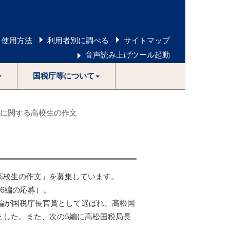
 使用方法
利用者別に調べる
サイトマップ
音声読み上げツール起動
国税庁等について
税に関する高校生の作文
高校生の作文」を募集しています。
36編の応募）。
編が国税庁長官賞として選ばれ、高松国
ました。また、次の5編に高松国税局長