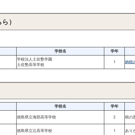
ちら）
学校名
学年
学校法人土佐塾学園
1
納税
土佐塾高等学校
学校名
学年
徳島県立海部高等学校
2
税の
徳島県立辻高等学校
1
あり