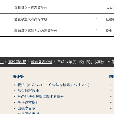
香川県立土庄高等学校
1
ふる
愛媛県立大洲高等学校
1
租税
高知県立高知丸の内高等学校
1
税金
）
高松国税局
報道発表資料
平成24年度 税に関する高校生の
法令等
国
税法（e-Govの「e-Gov法令検索」へリンク）
法令解釈通達
その他法令解釈に関する情報
事務運営指針
国税庁告示