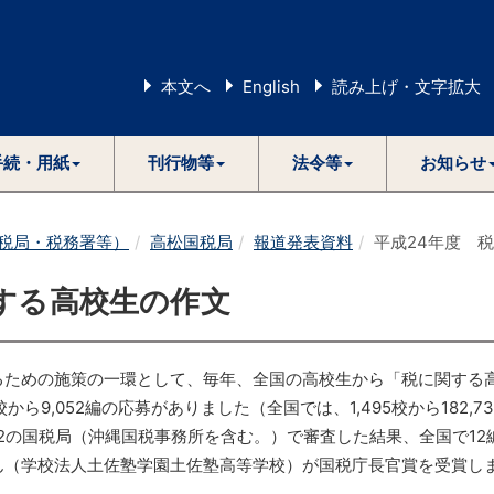
本文へ
English
読み上げ・文字拡大
手続・用紙
刊行物等
法令等
お知らせ
税局・税務署等）
高松国税局
報道発表資料
平成24年度 
する高校生の作文
るための施策の一環として、毎年、全国の高校生から「税に関する
9,052編の応募がありました（全国では、1,495校から182,7
2の国税局（沖縄国税事務所を含む。）で審査した結果、全国で12
ん（学校法人土佐塾学園土佐塾高等学校）が国税庁長官賞を受賞し