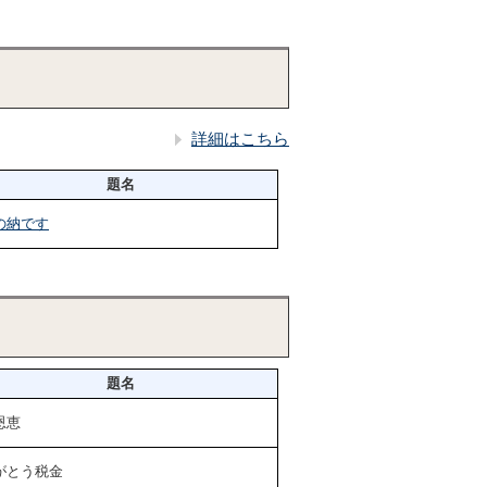
詳細はこちら
題名
の納です
題名
恩恵
がとう税金