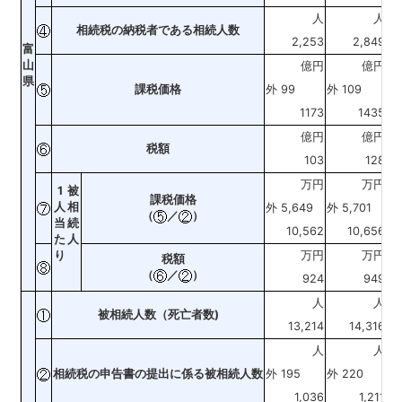
人
人
相続税の納税者である相続人数
2,253
2,849
富
山
億円
億円
県
課税価格
外 99
外 109
外 
1173
1435
億円
億円
税額
103
128
万円
万円
1
被
課税価格
人
相
外 5,649
外 5,701
外 
（
／
）
当
続
10,562
10,656
た
人
り
万円
万円
税額
（
／
）
924
949
人
人
被相続人数（死亡者数)
13,214
14,316
人
人
相続税の申告書の提出に係る被相続人数
外 195
外 220
外 
1,036
1,211