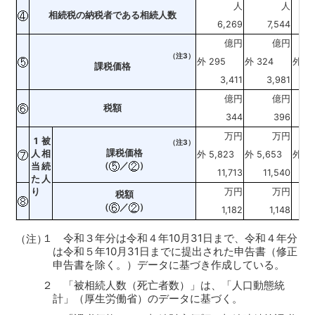
人
人
相続税の納税者である相続人数
6,269
7,544
1
億円
億円
（注3）
外 295
外 324
外 10
課税価格
3,411
3,981
1
億円
億円
税額
344
396
1
万円
万円
1
被
（注3）
課税価格
人
相
外 5,823
外 5,653
外 97
（
／
）
当
続
11,713
11,540
9
た
人
り
万円
万円
税額
（
／
）
1,182
1,148
１ 令和３年分は令和４年10月31日まで、令和４年分
（注）
は令和５年10月31日までに提出された申告書（修正
申告書を除く。）データに基づき作成している。
２ 「被相続人数（死亡者数）」は、「人口動態統
計」（厚生労働省）のデータに基づく。