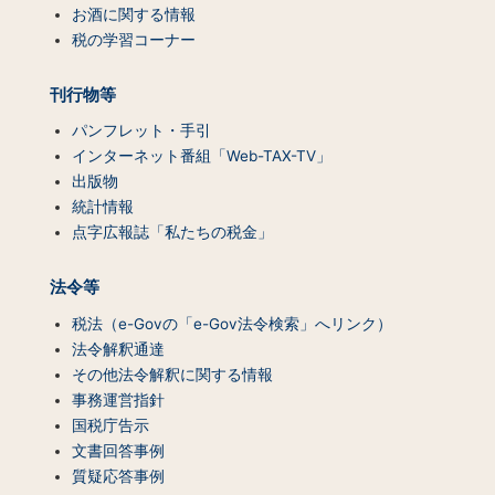
一
お酒に関する情報
覧）
税の学習コーナー
刊行物等
パンフレット・手引
インターネット番組「Web-TAX-TV」
出版物
統計情報
点字広報誌「私たちの税金」
法令等
税法（e-Govの「e-Gov法令検索」へリンク）
法令解釈通達
その他法令解釈に関する情報
事務運営指針
国税庁告示
文書回答事例
質疑応答事例