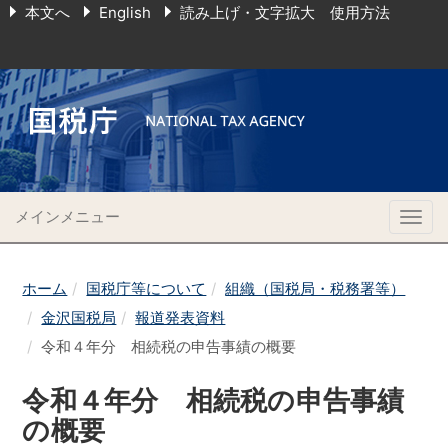
本文へ
English
読み上げ・文字拡大 使用方法
メインメニュー
Togg
navig
ホーム
国税庁等について
組織（国税局・税務署等）
金沢国税局
報道発表資料
令和４年分 相続税の申告事績の概要
令和４年分 相続税の申告事績
の概要