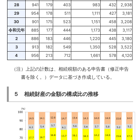
28
941
179
403
983
432
2,938
29
954
178
511
1,111
427
3,181
30
901
175
523
1,151
458
3,208
令和元年
885
177
444
1,173
438
3,117
2
886
183
446
1,220
445
3,180
3
913
182
549
1,350
528
3,522
4
956
213
712
1,661
578
4,120
（注）上記の計数は、相続税額のある申告書（修正申告
書を除く。）データに基づき作成している。
５ 相続財産の金額の構成比の推移