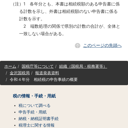
（注）1 各年分とも、本書は相続税額のある申告書に係
る計数を示し、外書は相続税額のない申告書に係る
計数を示す。
2 端数処理の関係で県別の計数の合計が、全体と
一致しない場合がある。
このページの先頭へ
サ
ホーム
国税庁等について
組織（国税局・税務署等）
イ
金沢国税局
報道発表資料
ト
令和４年分 相続税の申告事績の概要
マ
ッ
プ
税の情報・手続・用紙
（コ
ン
税について調べる
テ
申告手続・用紙
ン
納税・納税証明書手続
ツ
税理士に関する情報