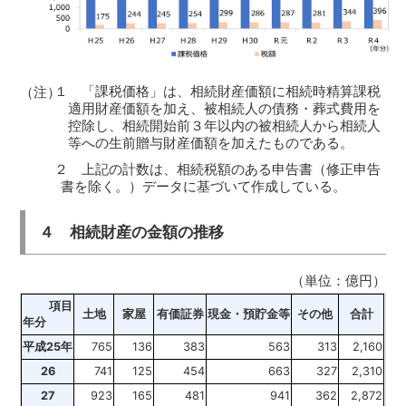
１ 「課税価格」は、相続財産価額に相続時精算課税
（注）
適用財産価額を加え、被相続人の債務・葬式費用を
控除し、相続開始前３年以内の被相続人から相続人
等への生前贈与財産価額を加えたものである。
２ 上記の計数は、相続税額のある申告書（修正申告
書を除く。）データに基づいて作成している。
４ 相続財産の金額の推移
（単位：億円）
項目
土地
家屋
有価証券
現金・預貯金等
その他
合計
年分
平成25年
765
136
383
563
313
2,160
26
741
125
454
663
327
2,310
27
923
165
481
941
362
2,872