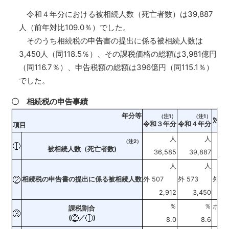
令和４年分における被相続人数（死亡者数）は39,887
人（前年対比109.0％）でした。
そのうち相続税の申告書の提出に係る被相続人数は
3,450人（同118.5％）、その課税価格の総額は3,981億円
（同116.7％）、申告税額の総額は396億円（同115.1％）
でした。
〇 相続税の申告事績
年分等
（注1）
（注1）
対前
令和３年分
令和４年分
項目
人
人
（注2）
被相続人数（死亡者数)
36,585
39,887
1
人
人
相続税の申告書の提出に係る被相続人数
外 507
外 573
外 11
2,912
3,450
1
％
％
ポイ
課税割合
(
／
)
8.0
8.6