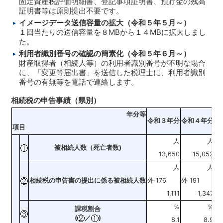
固定資産税評価明細書、登記事項証明書、預貯金の残高
証明書等は原則提出不要です。
イメージデータ送信容量の拡大（令和５年５月～）
１回当たりの送信容量を８MBから１４MBに拡大しまし
た。
利用者識別番号の確認の簡素化（令和５年６月～）
財産取得者（相続人等）の利用者識別番号が不明な場合
に、「変更等届出書」を送信した税理士に、利用者識別
番号の有無等を電話で連絡します。
相続税の申告事績（県別）
年分等
令和３年分
令和４年分
項目
対
人
人
被相続人数（死亡者数)
13,650
15,052
人
人
相続税の申告書の提出に係る被相続人数
外 176
外 191
外 
1,111
1,347
％
％
ポ
課税割合
(
／
)
8.1
8.9