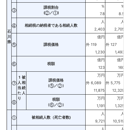
％
％
ポ
課税割合
(
／
)
7.8
8.5
人
人
相続税の納税者である相続人数
2,403
2,705
石
川
億円
億円
県
課税価格
外 119
外 127
外 
1,230
1,493
億円
億円
税額
123
160
万円
万円
1
被
課税価格
人
相
外 6,089
外 5,775
外 
（
／
）
当
続
11,875
12,329
た
人
り
万円
万円
税額
（
／
）
1,191
1,325
人
人
被相続人数（死亡者数)
9,721
10,519
人
人