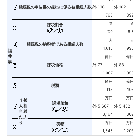
相続税の申告書の提出に係る被相続人数
外 136
外 162
外 
765
892
％
％
ポ
課税割合
(
／
)
7.9
8.5
人
人
相続税の納税者である相続人数
1,613
1,990
福
井
億円
億円
県
課税価格
外 77
外 88
外 
1,007
1,053
億円
億円
税額
118
108
万円
万円
1
被
課税価格
人
相
外 5,667
外 5,432
外 
（
／
）
当
続
13,164
11,802
た
人
り
万円
万円
税額
（
／
）
1,545
1,208