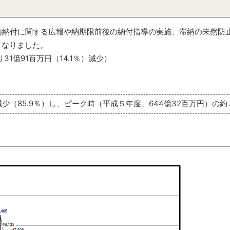
内納付に関する広報や納期限前後の納付指導の実施、滞納の未然防
となりました。
31億91百万円（14.1％）減少）
（85.9％）し、ピーク時（平成５年度、644億32百万円）の約