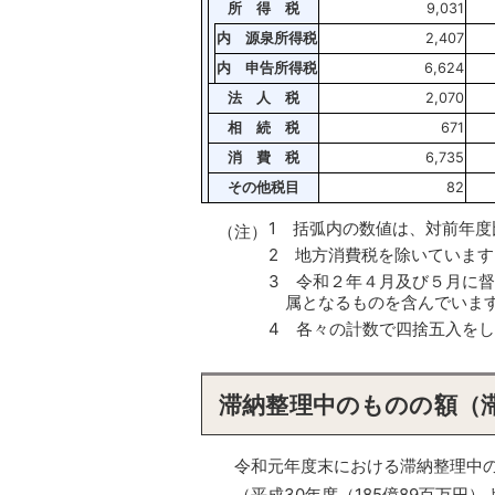
所 得 税
9,031
内 源泉所得税
2,407
内 申告所得税
6,624
法 人 税
2,070
相 続 税
671
消 費 税
6,735
その他税目
82
1 括弧内の数値は、対前年度
（注）
2 地方消費税を除いています
3 令和２年４月及び５月に
属となるものを含んでいま
4 各々の計数で四捨五入を
滞納整理中のものの額（
令和元年度末における滞納整理中
（平成30年度（185億89百万円）よ