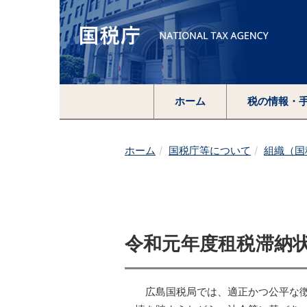
ホーム
税の情報・
ホーム
国税庁等について
組織（国
令和元年度租税滞納
広島国税局では、適正かつ公平な