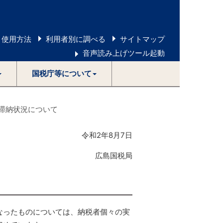
 使用方法
利用者別に調べる
サイトマップ
音声読み上げツール起動
国税庁等について
滞納状況について
令和2年8月7日
広島国税局
なったものについては、納税者個々の実