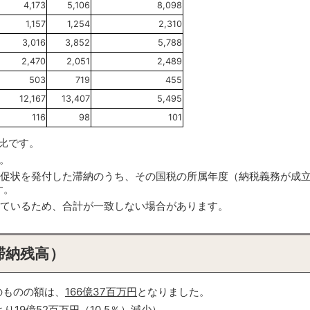
4,173
5,106
8,098
1,157
1,254
2,310
3,016
3,852
5,788
2,470
2,051
2,489
503
719
455
12,167
13,407
5,495
116
98
101
比です。
。
督促状を発付した滞納のうち、その国税の所属年度（納税義務が成
す。
しているため、合計が一致しない場合があります。
滞納残高）
のものの額は、
166億37百万円
となりました。
り19億52百万円（10.5％）減少）