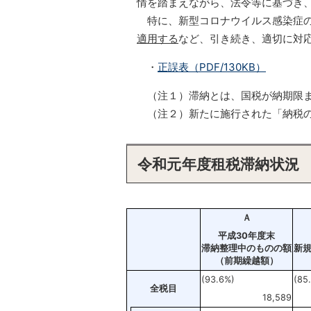
情を踏まえながら、法令等に基づき
特に、新型コロナウイルス感染症の
適用する
など、引き続き、適切に対
・
正誤表（PDF/130KB）
（注１）滞納とは、国税が納期限
（注２）新たに施行された「納税
令和元年度租税滞納状況
Ａ
平成30年度末
滞納整理中のものの額
新
（前期繰越額）
(93.6%)
(85
全税目
18,589