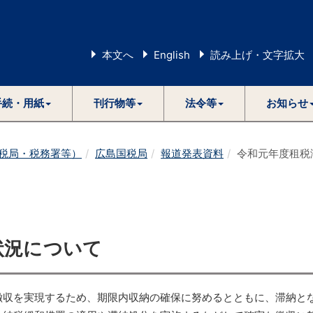
本文へ
English
読み上げ・文字拡大
手続・用紙
刊行物等
法令等
お知らせ
税局・税務署等）
広島国税局
報道発表資料
令和元年度租税
状況について
徴収を実現するため、期限内収納の確保に努めるとともに、滞納と