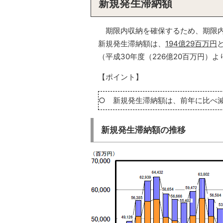
新規発生滞納額
期限内収納を確保するため、期限
新規発生滞納額は、
194億29百万円
（平成30年度（226億20百万円）より
【ポイント】
○ 新規発生滞納額は、前年に比べ減少
新規発生滞納額の推移