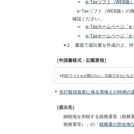
➢
e-Taxソフト（WEB版
e-Taxソフト（WEB版）
確認ください。
➢
e-Taxホームページ「
➢
e-Taxホームページ「
※２ 書面で届出書を作成の上、
［申請書様式・記載要領］
※
PDFファイルが開けない、印刷できないな
先行取得資産に係る買換えの特例の適用
［提出先］
納税地を所轄する税務署長（税務
税務署等）」の「
税務署の所在地