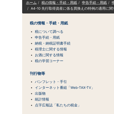
サ
ホーム
税の情報・手続・用紙
申告手続・用紙
イ
A4-10 先行取得資産に係る買換えの特例の適用に
ト
マ
ッ
税の情報・手続・用紙
プ
（コ
税について調べる
ン
申告手続・用紙
テ
納税・納税証明書手続
ン
税理士に関する情報
ツ
お酒に関する情報
一
税の学習コーナー
覧）
刊行物等
パンフレット・手引
インターネット番組「Web-TAX-TV」
出版物
統計情報
点字広報誌「私たちの税金」