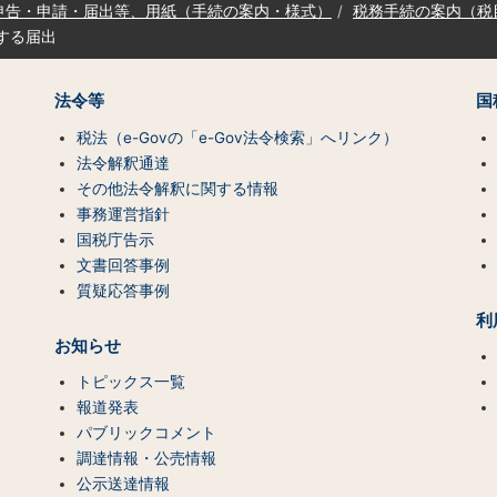
申告・申請・届出等、用紙（手続の案内・様式）
税務手続の案内（税
関する届出
法令等
国
税法（e-Govの「e-Gov法令検索」へリンク）
法令解釈通達
その他法令解釈に関する情報
事務運営指針
国税庁告示
文書回答事例
質疑応答事例
利
お知らせ
トピックス一覧
報道発表
パブリックコメント
調達情報・公売情報
公示送達情報