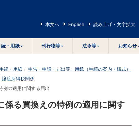
本文へ
English
読み上げ・文字拡大
手続・用紙
刊行物等
法令等
お知らせ
手続・用紙
申告・申請・届出等、用紙（手続の案内・様式）
4 譲渡所得税関係
の特例の適用に関する届出
資産に係る買換えの特例の適用に関す