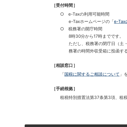
［受付時間］
○ e-Taxの利用可能時間
e-Taxホームページの「
e-T
○ 税務署の開庁時間
8時30分から17時までです。
ただし、税務署の閉庁日（土
務署の時間外収受箱に投函す
［相談窓口］
「
国税に関するご相談について
」
［手続根拠］
租税特別措置法第37条第3項、租税