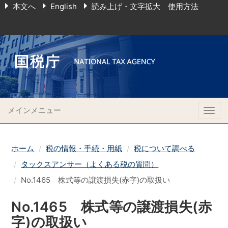
本文へ
English
読み上げ・文字拡大 使用方法
メインメニュー
Togg
navig
ホーム
税の情報・手続・用紙
税について調べる
タックスアンサー（よくある税の質問）
No.1465 株式等の譲渡損失(赤字)の取扱い
No.1465 株式等の譲渡損失(赤
字)の取扱い