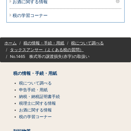
お酒に関する情報
税の学習コーナー
サ
ホーム
税の情報・手続・用紙
税について調べる
イ
タックスアンサー（よくある税の質問）
ト
No.1465 株式等の譲渡損失(赤字)の取扱い
マ
ッ
プ
税の情報・手続・用紙
（コ
ン
税について調べる
テ
申告手続・用紙
ン
納税・納税証明書手続
ツ
税理士に関する情報
一
お酒に関する情報
覧）
税の学習コーナー