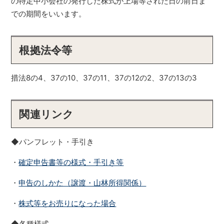
の特定中小会社の発行した株式が上場等された日の前日ま
での期間をいいます。
根拠法令等
措法8の4、37の10、37の11、37の12の2、37の13の3
関連リンク
◆パンフレット・手引き
・
確定申告書等の様式・手引き等
・
申告のしかた（譲渡・山林所得関係）
・
株式等をお売りになった場合
◆各種様式