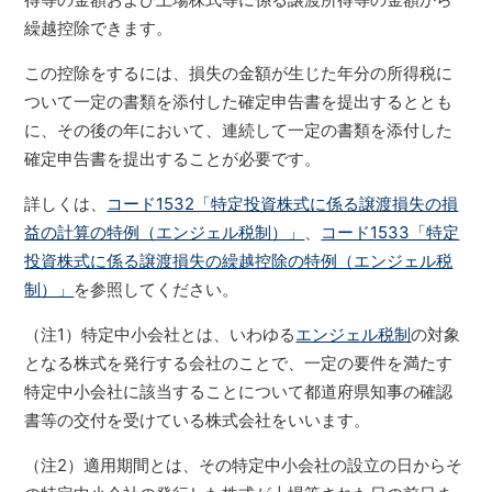
繰越控除できます。
この控除をするには、損失の金額が生じた年分の所得税に
ついて一定の書類を添付した確定申告書を提出するととも
に、その後の年において、連続して一定の書類を添付した
確定申告書を提出することが必要です。
詳しくは、
コード1532「特定投資株式に係る譲渡損失の損
益の計算の特例（エンジェル税制）」
、
コード1533「特定
投資株式に係る譲渡損失の繰越控除の特例（エンジェル税
制）」
を参照してください。
（注1）特定中小会社とは、いわゆる
エンジェル税制
の対象
となる株式を発行する会社のことで、一定の要件を満たす
特定中小会社に該当することについて都道府県知事の確認
書等の交付を受けている株式会社をいいます。
（注2）適用期間とは、その特定中小会社の設立の日からそ