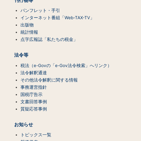
刊行物等
パンフレット・手引
インターネット番組「Web-TAX-TV」
出版物
統計情報
点字広報誌「私たちの税金」
法令等
税法（e-Govの「e-Gov法令検索」へリンク）
法令解釈通達
その他法令解釈に関する情報
事務運営指針
国税庁告示
文書回答事例
質疑応答事例
お知らせ
トピックス一覧