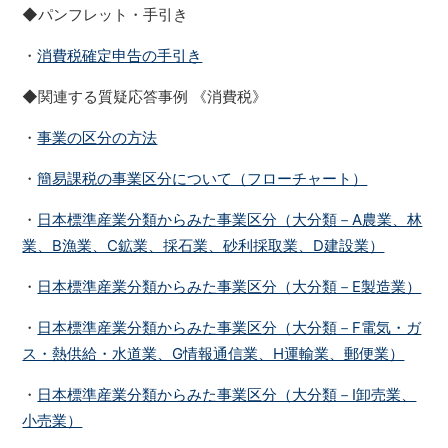
◆パンフレット・手引き
・
消費税確定申告の手引き
◆関連する質疑応答事例 《消費税》
・
事業の区分の方法
・
簡易課税の事業区分について（フローチャート）
・
日本標準産業分類からみた事業区分（大分類－A農業、林
業、B漁業、C鉱業、採石業、砂利採取業、D建設業）
・
日本標準産業分類からみた事業区分（大分類－E製造業）
・
日本標準産業分類からみた事業区分（大分類－F電気・ガ
ス・熱供給・水道業、G情報通信業、H運輸業、郵便業）
・
日本標準産業分類からみた事業区分（大分類－I卸売業、
小売業）