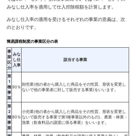
みなし仕入率を適用して仕入控除税額を計算します。
みなし仕入率の適用を受けるそれぞれの事業の意義は、次
のとおりです。
簡易課税制度の事業区分の表
事
みな
業
し仕
該当する事業
区
入率
分
第
1
卸売業(他の者から購入した商品をその性質、形状を変更し
種
90％
ないで他の事業者に対して販売する事業)をいいます。
事
業
第
2
小売業(他の者から購入した商品をその性質、形状を変更し
種
80％
ないで販売する事業で第1種事業以外のもの)、農業・林業・
事
漁業（飲食料品の譲渡に係る事業）をいいます。
業