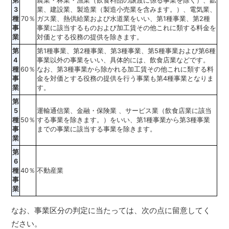
第
農業・林業・漁業（飲食料品の譲渡に係る事業を除く）、鉱
3
業、建設業、製造業（製造小売業を含みます。）、電気業、
種
70％
ガス業、熱供給業および水道業をいい、第1種事業、第2種
事
事業に該当するものおよび加工賃その他これに類する料金を
業
対価とする役務の提供を除きます。
第
第1種事業、第2種事業、第3種事業、第5種事業および第6種
4
事業以外の事業をいい、具体的には、飲食店業などです。
種
60％
なお、第3種事業から除かれる加工賃その他これに類する料
事
金を対価とする役務の提供を行う事業も第4種事業となりま
業
す。
第
5
運輸通信業、金融・保険業 、サービス業（飲食店業に該当
種
50％
する事業を除きます。）をいい、第1種事業から第3種事業
事
までの事業に該当する事業を除きます。
業
第
6
種
40％
不動産業
事
業
なお、事業区分の判定に当たっては、次の点に留意してく
ださい。