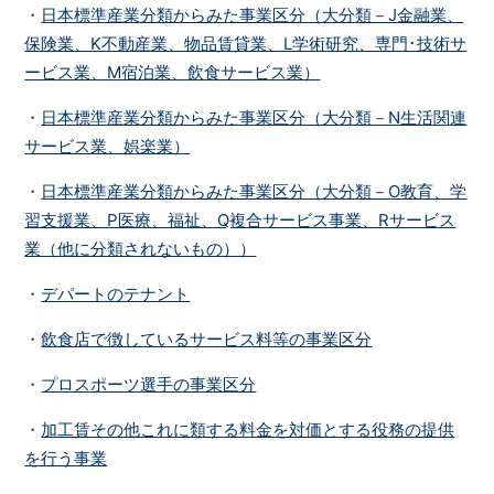
・
日本標準産業分類からみた事業区分（大分類－J金融業、
保険業、K不動産業、物品賃貸業、L学術研究、専門･技術サ
ービス業、M宿泊業、飲食サービス業）
・
日本標準産業分類からみた事業区分（大分類－N生活関連
サービス業、娯楽業）
・
日本標準産業分類からみた事業区分（大分類－O教育、学
習支援業、P医療、福祉、Q複合サービス事業、Rサービス
業（他に分類されないもの））
・
デパートのテナント
・
飲食店で徴しているサービス料等の事業区分
・
プロスポーツ選手の事業区分
・
加工賃その他これに類する料金を対価とする役務の提供
を行う事業