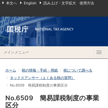
本文へ
English
読み上げ・文字拡大 使用方法
メインメニュー
Togg
navig
ホーム
税の情報・手続・用紙
税について調べる
タックスアンサー（よくある税の質問）
No.6509 簡易課税制度の事業区分
No.6509 簡易課税制度の事業
区分