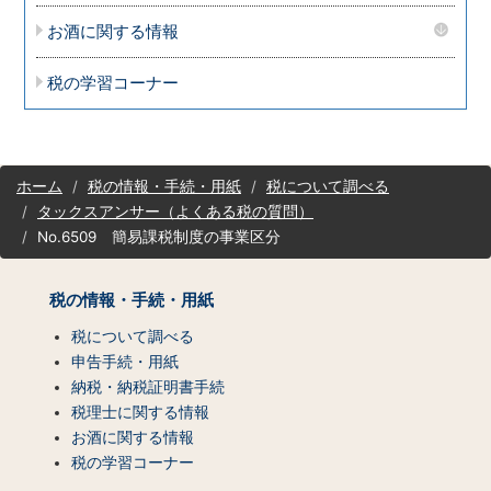
お酒に関する情報
税の学習コーナー
サ
ホーム
税の情報・手続・用紙
税について調べる
イ
タックスアンサー（よくある税の質問）
ト
No.6509 簡易課税制度の事業区分
マ
ッ
プ
税の情報・手続・用紙
（コ
ン
税について調べる
テ
申告手続・用紙
ン
納税・納税証明書手続
ツ
税理士に関する情報
一
お酒に関する情報
覧）
税の学習コーナー