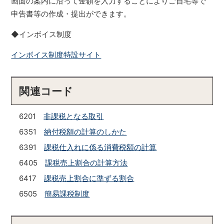
画面の案内に沿って金額を入力することによりご自宅等で
申告書等の作成・提出ができます。
◆インボイス制度
インボイス制度特設サイト
関連コード
6201
非課税となる取引
6351
納付税額の計算のしかた
6391
課税仕入れに係る消費税額の計算
6405
課税売上割合の計算方法
6417
課税売上割合に準ずる割合
6505
簡易課税制度