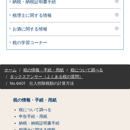
納税・納税証明書手続
税理士に関する情報
お酒に関する情報
税の学習コーナー
サ
ホーム
税の情報・手続・用紙
税について調べる
イ
タックスアンサー（よくある税の質問）
ト
No.6401 仕入控除税額の計算方法
マ
ッ
プ
税の情報・手続・用紙
（コ
ン
税について調べる
テ
申告手続・用紙
ン
納税・納税証明書手続
ツ
税理士に関する情報