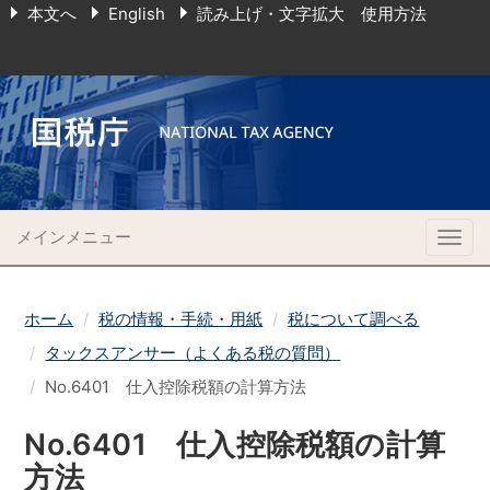
本文へ
English
読み上げ・文字拡大 使用方法
メインメニュー
Togg
navig
ホーム
税の情報・手続・用紙
税について調べる
タックスアンサー（よくある税の質問）
No.6401 仕入控除税額の計算方法
No.6401 仕入控除税額の計算
方法