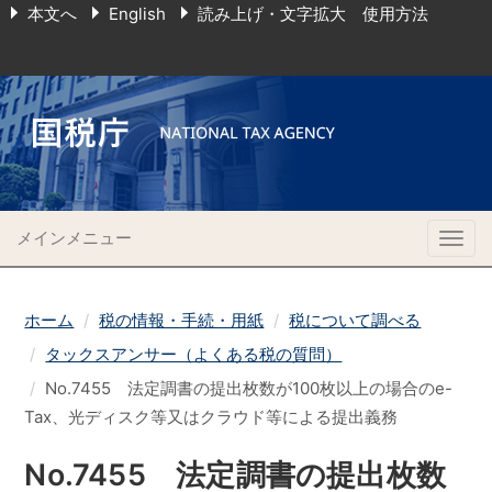
本文へ
English
読み上げ・文字拡大 使用方法
メインメニュー
Togg
navig
ホーム
税の情報・手続・用紙
税について調べる
タックスアンサー（よくある税の質問）
No.7455 法定調書の提出枚数が100枚以上の場合のe-
Tax、光ディスク等又はクラウド等による提出義務
No.7455 法定調書の提出枚数