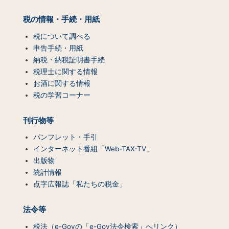
プ
（コ
税の情報・手続・用紙
ン
テ
税について調べる
ン
申告手続・用紙
ツ
納税・納税証明書手続
一
税理士に関する情報
覧）
お酒に関する情報
税の学習コーナー
刊行物等
パンフレット・手引
インターネット番組「Web-TAX-TV」
出版物
統計情報
点字広報誌「私たちの税金」
法令等
税法（e-Govの「e-Gov法令検索」へリンク）