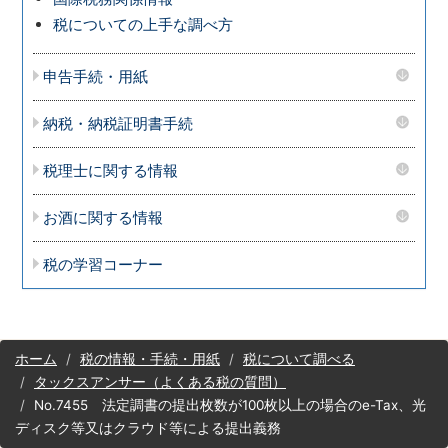
税についての上手な調べ方
申告手続・用紙
納税・納税証明書手続
税理士に関する情報
お酒に関する情報
税の学習コーナー
サ
ホーム
税の情報・手続・用紙
税について調べる
イ
タックスアンサー（よくある税の質問）
ト
No.7455 法定調書の提出枚数が100枚以上の場合のe-Tax、光
マ
ディスク等又はクラウド等による提出義務
ッ