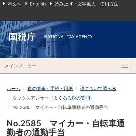
本文へ
English
読み上げ・文字拡大 使用方法
メインメニュー
Togg
navig
ホーム
税の情報・手続・用紙
税について調べる
タックスアンサー（よくある税の質問）
No.2585 マイカー・自転車通勤者の通勤手当
No.2585 マイカー・自転車通
勤者の通勤手当