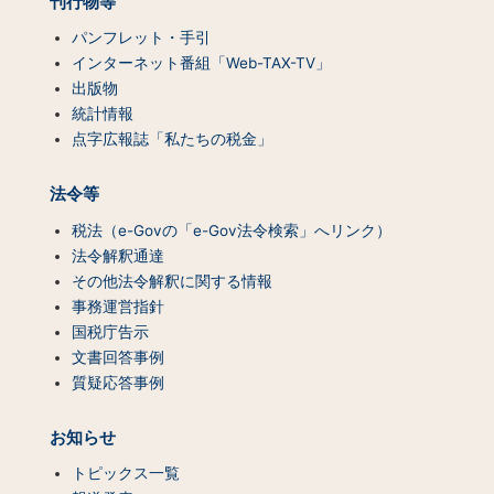
刊行物等
パンフレット・手引
インターネット番組「Web-TAX-TV」
出版物
統計情報
点字広報誌「私たちの税金」
法令等
税法（e-Govの「e-Gov法令検索」へリンク）
法令解釈通達
その他法令解釈に関する情報
事務運営指針
国税庁告示
文書回答事例
質疑応答事例
お知らせ
トピックス一覧