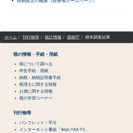
税制改正の概要（財務省ホームページ）
サ
ホーム
刊行物等
統計情報
国税庁
標本調査結果
イ
ト
マ
税の情報・手続・用紙
ッ
税について調べる
プ
（コ
申告手続・用紙
ン
納税・納税証明書手続
テ
税理士に関する情報
ン
お酒に関する情報
ツ
税の学習コーナー
一
覧）
刊行物等
パンフレット・手引
インターネット番組「Web-TAX-TV」