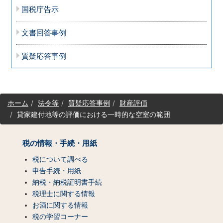
国税庁告示
文書回答事例
質疑応答事例
サ
ホーム
法令等
質疑応答事例
財産評価
イ
貸家建付地等の評価における一時的な空室の範囲
ト
マ
ッ
税の情報・手続・用紙
プ
（コ
税について調べる
ン
申告手続・用紙
テ
納税・納税証明書手続
ン
税理士に関する情報
ツ
お酒に関する情報
一
税の学習コーナー