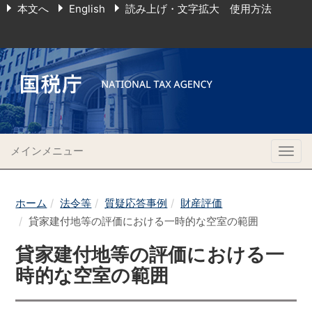
本文へ
English
読み上げ・文字拡大 使用方法
メインメニュー
Togg
navig
ホーム
法令等
質疑応答事例
財産評価
貸家建付地等の評価における一時的な空室の範囲
貸家建付地等の評価における一
時的な空室の範囲