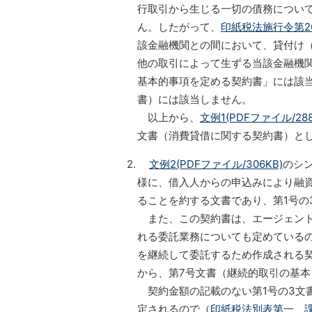
行取引から生じる一切の債務につい
ん。したがって、
印紙税法施行令第2
該金融機関との間において、貸付け
他の取引によって生ずる当該金融機
基本的事項を定める契約書」には該
書）には該当しません。
以上から、
文例1(PDFファイル/288
文書（消費貸借に関する契約書）とし
2.
文例2(PDFファイル/306KB)
のシ
様に、借入人からの申込みにより融
ることを約する文書であり、第1号の
また、この契約書は、エージェント
れる委託業務についても定めている
を継続して委託するため作成される
から、第7号文書（継続的取引の基
契約金額の記載のない第1号の3文
定されるので（
印紙税法別表第一 