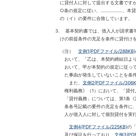
に貸付人に対して提出する文書です
○条の規定に従い、………………、本
の（イ）の要件に合致しています。
3. 基本契約書では、借入人が請求書
けの前提条件の充足を条件に貸付け
（注）
文例1(PDFファイル/288KB)
おいて、「乙は、本契約締結日より
おいて、甲が本契約の規定に従って
た事由が発生していないことを条
また、
文例2(PDFファイル/306K
権利義務》（1）において、「貸
「貸付義務」については、第1条《
条各号記載の要件の充足を条件に
人が借入人に対して個別貸付を実
文例4(PDFファイル/225KB)
の
及び保証を行っており、
文例3(PD