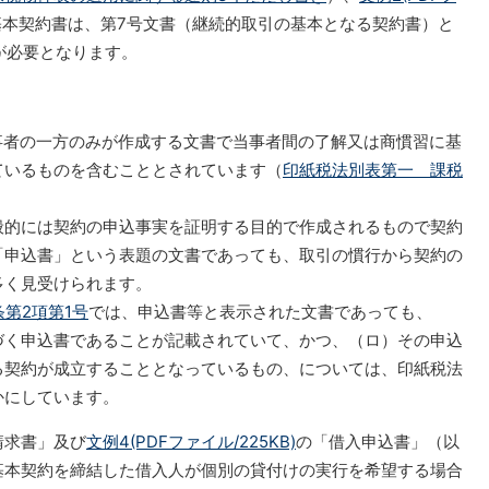
基本契約書は、第7号文書（継続的取引の基本となる契約書）と
付が必要となります。
事者の一方のみが作成する文書で当事者間の了解又は商慣習に基
ているものを含むこととされています（
印紙税法別表第一 課税
的には契約の申込事実を証明する目的で作成されるもので契約
「申込書」という表題の文書であっても、取引の慣行から契約の
多く見受けられます。
条第2項第1号
では、申込書等と表示された文書であっても、
づく申込書であることが記載されていて、かつ、（ロ）その申込
る契約が成立することとなっているもの、については、印紙税法
かにしています。
請求書」及び
文例4(PDFファイル/225KB)
の「借入申込書」（以
基本契約を締結した借入人が個別の貸付けの実行を希望する場合