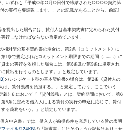
が、いずれも「平成○年○月○日付で締結された○○○○契約第
貸付の実行を要請致します。」との記載があることから、前記1
等を提出した場合には、貸付人は基本契約書に定められた貸付
を実行しなければならない旨定めています。
の相対型の基本契約書の場合は、第2条《コミットメント》に
第1条で規定されたコミットメント期限までの期間（………）に
貸出の実行を依頼した場合には、第6条及び第9条に規定され
件に貸出を行うものとします。」と規定しています。
B)
のシンジケート型の基本契約書の場合は、第2条《貸付人の
付人は、貸付義務を負担する。」と規定しており、ここでいう
定義》8.において「『貸付義務』とは、契約期間において、第6
、第5条に定める借入人による貸付の実行の申込に応じて、貸付
行する義務をいう。」と規定しています。
「借入申込書」では、借入人が前提条件を充足している旨の表明
Fファイル/224KB)
の「請求書」にはそのような記載はありませ