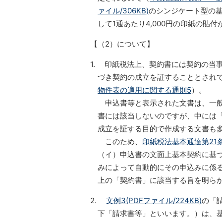
ァイル/306KB)
のシンジケート型の
して1通あたり4,000円の印紙の貼
【（2）について】
1. 印紙税法上、契約書には契約の当
づき契約の成立を証することとされ
物件表の適用に関する通則5
）。
申込書等と表示された文書は、一般
書には該当しないのですが、中には
成立を証する目的で作成する文書も
このため、
印紙税法基本通達第21
（イ）申込書の文面上基本契約に基
みによって自動的にその申込みに係
上の「契約書」に該当する旨を明ら
2.
文例3(PDFファイル/224KB)
の「
下「請求書等」といいます。）は、