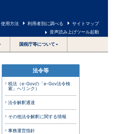
 使用方法
利用者別に調べる
サイトマップ
音声読み上げツール起動
国税庁等について
法令等
税法（e-Govの「e-Gov法令検
索」へリンク）
法令解釈通達
その他法令解釈に関する情報
事務運営指針