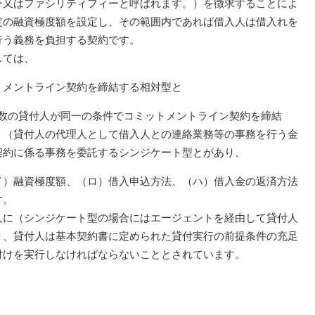
ー又はファシリティフィーと呼ばれます。）を徴求することによ
定の融資極度額を設定し、その範囲内であれば借入人は借入れを
行う義務を負担する契約です。
しては、
トメントライン契約を締結する相対型と
複数の貸付人が同一の条件でコミットメントライン契約を締結
ト（貸付人の代理人として借入人との連絡業務等の事務を行う金
契約に係る事務を委託するシンジケート型とがあり、
イ）融資極度額、（ロ）借入申込方法、（ハ）借入金の返済方法
す。
に（シンジケート型の場合にはエージェントを経由して貸付人
り、貸付人は基本契約書に定められた貸付実行の前提条件の充足
付けを実行しなければならないこととされています。