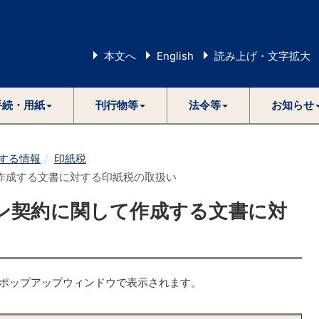
本文へ
English
読み上げ・文字拡大
手続・用紙
刊行物等
法令等
お知らせ
する情報
印紙税
作成する文書に対する印紙税の取扱い
ン契約に関して作成する文書に対
とポップアップウィンドウで表示されます。