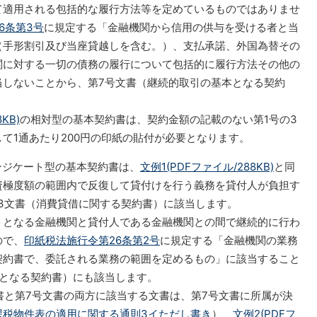
て適用される包括的な履行方法等を定めているものではありませ
6条第3号
に規定する「金融機関から信用の供与を受ける者と当
（手形割引及び当座貸越しを含む。）、支払承諾、外国為替その
関に対する一切の債務の履行について包括的に履行方法その他の
当しないことから、第7号文書（継続的取引の基本となる契約
KB)
の相対型の基本契約書は、契約金額の記載のない第1号の3
て1通あたり200円の印紙の貼付が必要となります。
ンジケート型の基本契約書は、
文例1(PDFファイル/288KB)
と同
資極度額の範囲内で反復して貸付けを行う義務を貸付人が負担す
3文書（消費貸借に関する契約書）に該当します。
となる金融機関と貸付人である金融機関との間で継続的に行わ
ので、
印紙税法施行令第26条第2号
に規定する「金融機関の業務
契約書で、委託される業務の範囲を定めるもの」に該当すること
本となる契約書）にも該当します。
書と第7号文書の両方に該当する文書は、第7号文書に所属が決
課税物件表の適用に関する通則3イただし書き
）、
文例2(PDFフ